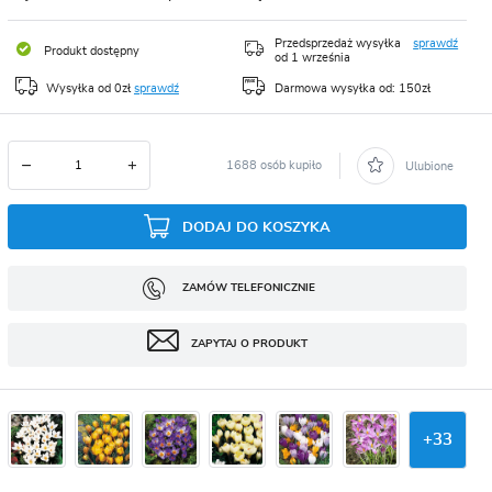
CJA
Przedsprzedaż wysyłka
sprawdź
Produkt dostępny
od 1 września
Wysyłka od 0zł
sprawdź
Darmowa wysyłka od: 150zł
1688 osób kupiło
Ulubione
DODAJ DO KOSZYKA
ZAMÓW TELEFONICZNIE
ZAPYTAJ O PRODUKT
+
33