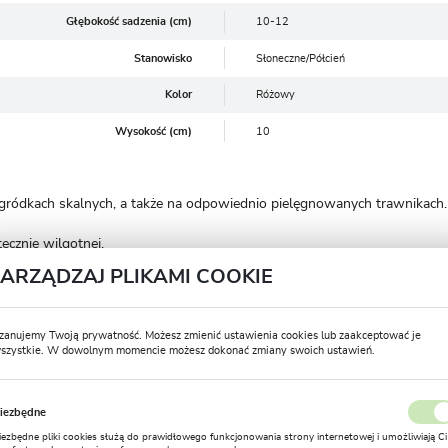
Głębokość sadzenia (cm)
10-12
Stanowisko
Słoneczne/Półcień
Kolor
Różowy
Wysokość (cm)
10
ogródkach skalnych, a także na odpowiednio pielęgnowanych trawnikach.
tecznie wilgotnej.
ZARZĄDZAJ PLIKAMI COOKIE
ysadzamy na głębokość około 5-10 cm. Odstęp między bulwami powinie
scu kilka lat tworzą gęste kępy. Sadzi się je pod drzewami i krzewami, 
zanujemy Twoją prywatność. Możesz zmienić ustawienia cookies lub zaakceptować je
szystkie. W dowolnym momencie możesz dokonać zmiany swoich ustawień.
e intensywnego wzrostu. Jeśli rosną na trawniku pamiętamy aby z pier
USTAWIENIA REGIONALNE
iezbędne
czerwca, należy jednak poczekać, aż liście zaczną zasychać. Po wykopaniu
Lokalizacja
iezbędne pliki cookies służą do prawidłowego funkcjonowania strony internetowej i umożliwiają Ci
ulwy przechowuje się w przewiewnym miejscu.