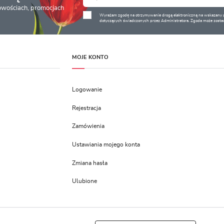
nowościach, promocjach
Wyrażam zgodę na otrzymywanie drogą elektroniczną na wskazany pr
dotyczących świadczonych przez Administratora. Zgoda może zostać
MOJE KONTO
Logowanie
Rejestracja
Zamówienia
Ustawiania mojego konta
Zmiana hasła
Ulubione