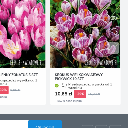
IENNY ZONATUS 5 SZT.
KROKUS WIELKOKWIATOWY
PICKWICK 10 SZT.
edsprzedaż wysyłka od 1
eśnia
Przedsprzedaż wysyłka od 1
września
9,06 zł
-30%
10,65 zł
15,23 zł
-30%
upiło
13678 osób kupiło
ZAPISZ SIĘ