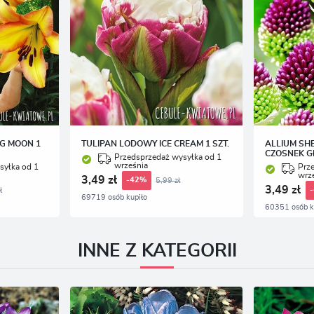
NG MOON 1
TULIPAN LODOWY ICE CREAM 1 SZT.
ALLIUM SH
CZOSNEK G
Przedsprzedaż wysyłka od 1
września
syłka od 1
Prz
wrz
3,49 zł
5,99 zł
-42%
3,49 zł
ł
69719 osób kupiło
60351 osób k
INNE Z KATEGORII