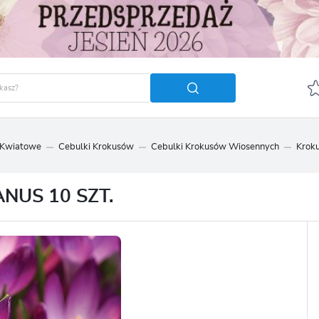
 Kwiatowe
Cebulki Krokusów
Cebulki Krokusów Wiosennych
Kroku
GUJ SIĘ
ZAREJ
POLECA
NUS 10 SZT.
OTRZYMASZ LICZNE DODA
podgląd statusu realizac
podgląd historii zakupó
brak konieczności wprow
możliwość otrzymania r
Zapomniałem hasła