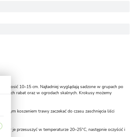
n wynosić 10–15 cm. Najładniej wyglądają sadzone w grupach po
na brzegach rabat oraz w ogrodach skalnych. Krokusy możemy
wszym koszeniem trawy zaczekać do czasu zaschnięcia liści
 należy je przesuszyć w temperaturze 20–25°C, następnie oczyścić i