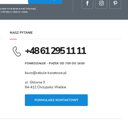
zeze mnie adres e-mail informacji
 cofnięta w każdym czasie.
MASZ PYTANIE
+48 61 295 11 11
PONIEDZIAŁEK - PIĄTEK OD 7:00 DO 16:00
biuro@cebule-kwiatowe.pl
ul. Główna 3
64-412 Chrzypsko Wielkie
FORMULARZ KONTAKTOWY