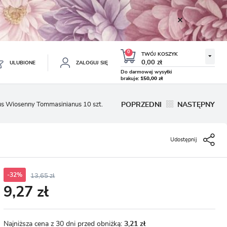
0
TWÓJ KOSZYK
0,00 zł
ULUBIONE
ZALOGUJ SIĘ
Do darmowej wysyłki
brakuje:
150,00 zł
Twój koszyk jest pusty
s Wiosenny Tommasinianus 10 szt.
POPRZEDNI
NASTĘPNY
ESTRUJ SIĘ
NE
Udostępnij
TKOWE KORZYŚCI:
TULIPAN LODOWY NEGRITA
KROKUS WIOSENNY MIX 50
DOUBLE 5 SZT.
SZT.
8.99 zł
19.99 zł
-54%
-54%
19.43 zł
43.32 zł
ji zamówień
w
-32%
13,65 zł
9,27 zł
adzania swoich danych przy kolejnych zakupach
abatów i kuponów promocyjnych
Najniższa cena z 30 dni przed obniżką:
3,21 zł