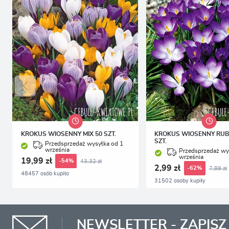
KROKUS WIOSENNY MIX 50 SZT.
KROKUS WIOSENNY RUBY
SZT.
Przedsprzedaż wysyłka od 1
września
Przedsprzedaż wy
września
19,99 zł
43,32 zł
-54%
2,99 zł
7,88 zł
-62%
48457 osób kupiło
31502 osoby kupiły
NEWSLETTER - ZAPISZ 