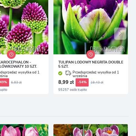
EAROCEPHALON -
TULIPAN LODOWY NEGRITA DOUBLE
ŁÓWKOWATY 10 SZT.
5 SZT.
edsprzedaż wysyłka od 1
Przedsprzedaż wysyłka od 1
eśnia
września
8,99 zł
6,83 zł
19,43 zł
-49%
-54%
upiło
55257 osób kupiło