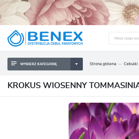
Strona główna
Cebulki
WYBIERZ KATEGORIĘ
BYLINY SADZONKI BULWY
ZALO
CEBULKI KWIATOWE
BYLINY SADZONKI BULWY
KROKUS WIOSENNY TOMMASINIA
NASIONA
CEBULKI KWIATOWE
CEBULA DYMKA
NASIONA
CEBULKI I SADZONKI WARZYW
CEBULA DYMKA
SADZONKI TRAW OZDOBNYCH
CEBULKI I SADZONKI WARZYW