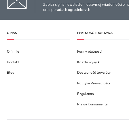
Zapisz się na newsletter i otrzymuj wiadomości o 
oraz poradach ogrodniczych
O NAS
PŁATNOŚĆ I DOSTAWA
O firmie
Formy płatności
Kontakt
Koszty wysyłki
Blog
Dostępność towarów
Polityka Prywatności
Regulamin
Prawa Konsumenta