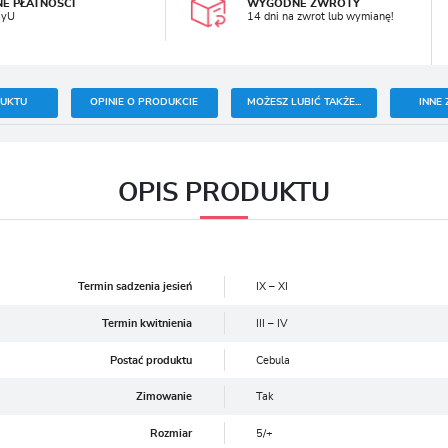
NE PŁATNOŚCI
WYGODNE ZWROTY
ayU
14 dni na zwrot lub wymianę!
DUKTU
OPINIE O PRODUKCIE
MOŻESZ LUBIĆ TAKŻE...
INNE 
OPIS PRODUKTU
Termin sadzenia jesień
IX – XI
Termin kwitnienia
III – IV
Postać produktu
Cebula
Zimowanie
Tak
Rozmiar
5/+