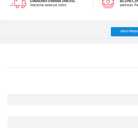
GWARANTOWANA JAKOŚĆ
BEZPIECZ
Staranna selekcja roślin
płatności P
OPIS PRO