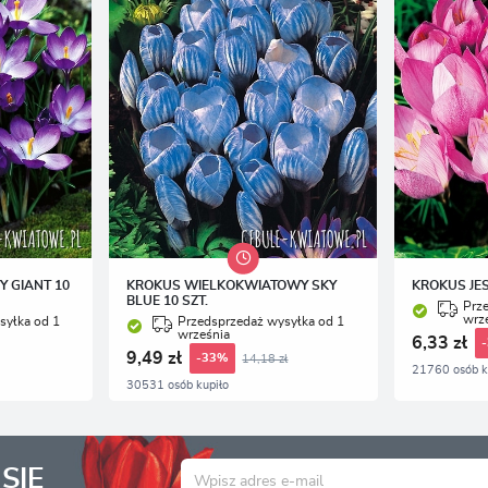
 GIANT 10
KROKUS WIELKOKWIATOWY SKY
KROKUS JES
BLUE 10 SZT.
Prz
wrz
syłka od 1
Przedsprzedaż wysyłka od 1
września
6,33 zł
9,49 zł
14,18 zł
-33%
21760 osób k
30531 osób kupiło
SIĘ