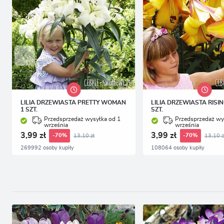
LILIA DRZEWIASTA PRETTY WOMAN
LILIA DRZEWIASTA RISI
1 SZT.
SZT.
Przedsprzedaż wysyłka od 1
Przedsprzedaż wy
września
września
3,99 zł
3,99 zł
13,10 zł
13,10 z
-70%
-70%
269992 osoby kupiły
108064 osoby kupiły