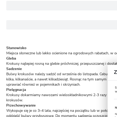
Stanowisko
Miejsca słoneczne lub lekko ocienione na ogrodowych rabatach, w 
Gleba
Krokusy najlepiej rosną na glebie próchniczej, przepuszczanej i dosta
Sadzenie
Bulwy krokusów należy sadzić od września do listopada. Cebule w
kilka, kilkanaście, a nawet kilkadziesiąt. Rosnąc na tym samym miej
uprawiać również w pojemnikach i skrzyniach.
S
Pielęgnacja
w
Krokusy dokarmiamy nawozami wieloskładnikowymi 2-3 razy w okresi
krokusów.
Przechowywanie
N
Wykopuje się je co 3–4 lata, najczęściej na początku lub w połowie 
N
oddzielić bulwy przybyszowe. Do momentu sadzenia oczyszczone b