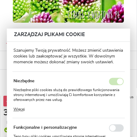
ZARZĄDZAJ PLIKAMI COOKIE
GWARANTOWANA JAKOŚĆ
Staranna selekcja roślin
Szanujemy Twoją prywatność. Możesz zmienić ustawienia
cookies lub zaakceptować je wszystkie. W dowolnym
BEZPIECZNE PŁATNOŚCI
momencie możesz dokonać zmiany swoich ustawień.
płatności PayU
WYGODNE ZWROTY
14 dni na zwrot lub wymianę!
Niezbędne
Niezbędne pliki cookies służą do prawidłowego funkcjonowania
strony internetowej i umożliwiają Ci komfortowe korzystanie z
DO KOŃCA PROMOCJI POZOSTAŁO:
oferowanych przez nas usług.
-49%
6,83 zł
22
16
2
Pliki cookies odpowiadają na podejmowane przez Ciebie działania
Więcej
3,49 zł
w celu m.in. dostosowania Twoich ustawień preferencji
dni
godz.
min.
prywatności, logowania czy wypełniania formularzy. Dzięki plikom
cookies strona, z której korzystasz, może działać bez zakłóceń.
Najniższa cena z 30 dni przed obniżką:
1,74 zł
Funkcjonalne i personalizacyjne
Produkt dostępny
Tego typu pliki cookies umożliwiają stronie internetowej