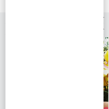
OPINIE O PRODUKCIE
MOŻESZ LUBIĆ TAKŻE...