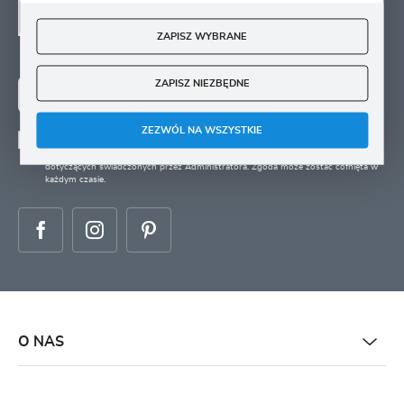
SIĘ
ZAPISZ WYBRANE
Zapisz się na newsletter i otrzymuj wiadomości o
nowościach, promocjach oraz poradach ogrodniczych
ZAPISZ NIEZBĘDNE
ZAPISZ SIĘ
ZEZWÓL NA WSZYSTKIE
Wyrażam zgodę na otrzymywanie drogą elektroniczną na wskazany przeze mnie
adres e-mail informacji
dotyczących świadczonych przez Administratora. Zgoda może zostać cofnięta w
każdym czasie.
O NAS