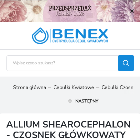
USTAWIENIA REGIONALNE
Lokalizacja
Polska
Język
polski
Waluta
Polski złoty (PLN)
Strona główna
Cebulki Kwiatowe
Cebulki Czosnk
ZAPISZ
NASTĘPNY
ALLIUM SHEAROCEPHALON
- CZOSNEK GŁÓWKOWATY