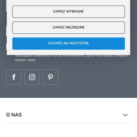
SIĘ
ZAPISZ WYBRANE
Zapisz się na newsletter i otrzymuj wiadomości o
nowościach, promocjach oraz poradach ogrodniczych
ZAPISZ NIEZBĘDNE
ZAPISZ SIĘ
ZEZWÓL NA WSZYSTKIE
Wyrażam zgodę na otrzymywanie drogą elektroniczną na wskazany przeze mnie
adres e-mail informacji
dotyczących świadczonych przez Administratora. Zgoda może zostać cofnięta w
każdym czasie.
O NAS