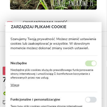
GWARANTOWANA JAKOŚĆ
Staranna selekcja roślin
ZARZĄDZAJ PLIKAMI COOKIE
BEZPIECZNE PŁATNOŚCI
Szanujemy Twoją prywatność. Możesz zmienić ustawienia
płatności PayU
cookies lub zaakceptować je wszystkie. W dowolnym
momencie możesz dokonać zmiany swoich ustawień.
WYGODNE ZWROTY
14 dni na zwrot lub wymianę!
Niezbędne
Niezbędne pliki cookies służą do prawidłowego funkcjonowania
-30%
10,76 zł
strony internetowej i umożliwiają Ci komfortowe korzystanie z
oferowanych przez nas usług.
7,53 zł
Pliki cookies odpowiadają na podejmowane przez Ciebie działania
Więcej
w celu m.in. dostosowania Twoich ustawień preferencji
Najniższa cena z 30 dni przed obniżką:
4,10 zł
prywatności, logowania czy wypełniania formularzy. Dzięki plikom
Produkt dostępny
cookies strona, z której korzystasz, może działać bez zakłóceń.
Funkcjonalne i personalizacyjne
Przedsprzedaż wysyłka od 1 września
sprawdź
Tego typu pliki cookies umożliwiają stronie internetowej