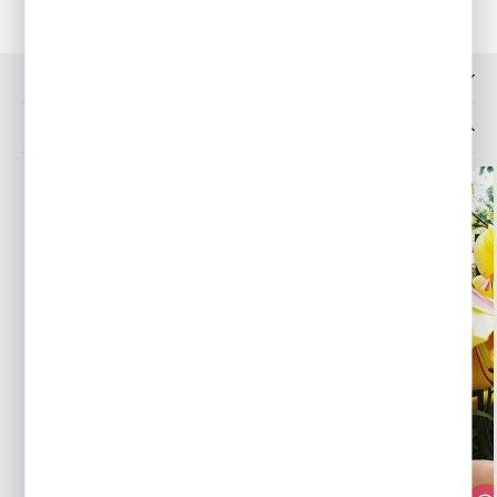
OPINIE O PRODUKCIE
MOŻESZ LUBIĆ TAKŻE...