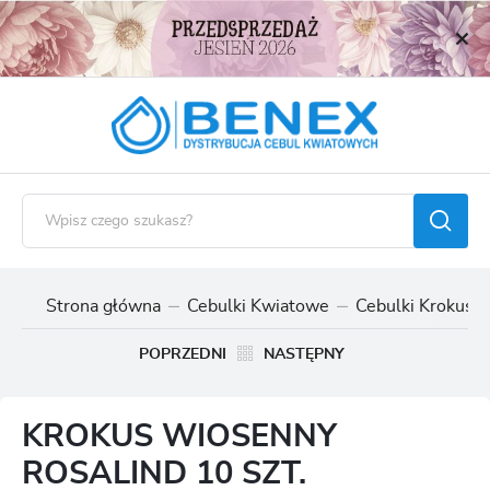
USTAWIENIA REGIONALNE
Lokalizacja
Polska
Język
polski
Waluta
Polski złoty (PLN)
Strona główna
Cebulki Kwiatowe
Cebulki Krokusó
ZAPISZ
POPRZEDNI
NASTĘPNY
KROKUS WIOSENNY
ROSALIND 10 SZT.