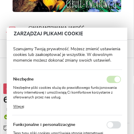
GWARANTOWANA JAKOŚĆ
Staranna selekcja roślin
ZARZĄDZAJ PLIKAMI COOKIE
BEZPIECZNE PŁATNOŚCI
Szanujemy Twoją prywatność. Możesz zmienić ustawienia
płatności PayU
cookies lub zaakceptować je wszystkie. W dowolnym
momencie możesz dokonać zmiany swoich ustawień.
WYGODNE ZWROTY
14 dni na zwrot lub wymianę!
Niezbędne
Niezbędne pliki cookies służą do prawidłowego funkcjonowania
-41%
11,81 zł
strony internetowej i umożliwiają Ci komfortowe korzystanie z
oferowanych przez nas usług.
6,99 zł
Pliki cookies odpowiadają na podejmowane przez Ciebie działania
Więcej
w celu m.in. dostosowania Twoich ustawień preferencji
Najniższa cena z 30 dni przed obniżką:
3,13 zł
prywatności, logowania czy wypełniania formularzy. Dzięki plikom
Produkt dostępny
cookies strona, z której korzystasz, może działać bez zakłóceń.
Funkcjonalne i personalizacyjne
Przedsprzedaż wysyłka od 1 września
sprawdź
Tego typu pliki cookies umożliwiają stronie internetowej