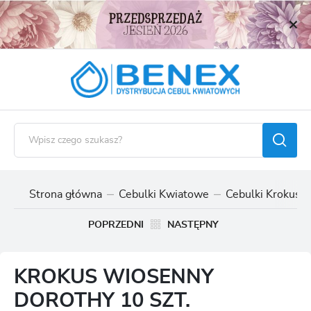
USTAWIENIA REGIONALNE
Lokalizacja
Polska
Język
polski
Waluta
Polski złoty (PLN)
Strona główna
Cebulki Kwiatowe
Cebulki Krokusó
ZAPISZ
POPRZEDNI
NASTĘPNY
KROKUS WIOSENNY
DOROTHY 10 SZT.