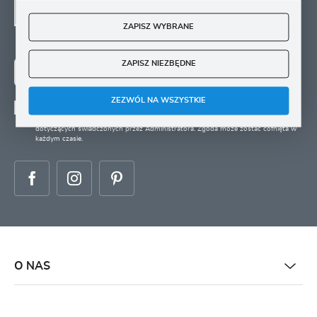
SIĘ
ZAPISZ WYBRANE
Zapisz się na newsletter i otrzymuj wiadomości o
nowościach, promocjach oraz poradach ogrodniczych
ZAPISZ NIEZBĘDNE
ZAPISZ SIĘ
ZEZWÓL NA WSZYSTKIE
Wyrażam zgodę na otrzymywanie drogą elektroniczną na wskazany przeze mnie
adres e-mail informacji
dotyczących świadczonych przez Administratora. Zgoda może zostać cofnięta w
każdym czasie.
O NAS