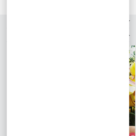
OPINIE O PRODUKCIE
MOŻESZ LUBIĆ TAKŻE...