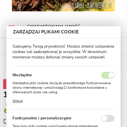
GWARANTOWANA JAKOŚĆ
Staranna selekcja roślin
ZARZĄDZAJ PLIKAMI COOKIE
BEZPIECZNE PŁATNOŚCI
Szanujemy Twoją prywatność. Możesz zmienić ustawienia
płatności PayU
cookies lub zaakceptować je wszystkie. W dowolnym
momencie możesz dokonać zmiany swoich ustawień.
WYGODNE ZWROTY
14 dni na zwrot lub wymianę!
Niezbędne
Niezbędne pliki cookies służą do prawidłowego funkcjonowania
-40%
17,59 zł
strony internetowej i umożliwiają Ci komfortowe korzystanie z
oferowanych przez nas usług.
10,49 zł
Pliki cookies odpowiadają na podejmowane przez Ciebie działania
Więcej
w celu m.in. dostosowania Twoich ustawień preferencji
Najniższa cena z 30 dni przed obniżką:
4,66 zł
prywatności, logowania czy wypełniania formularzy. Dzięki plikom
Produkt dostępny
cookies strona, z której korzystasz, może działać bez zakłóceń.
Funkcjonalne i personalizacyjne
Przedsprzedaż wysyłka od 1 września
sprawdź
Tego typu pliki cookies umożliwiają stronie internetowej