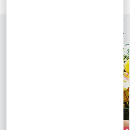
OPINIE O PRODUKCIE
MOŻESZ LUBIĆ TAKŻE...