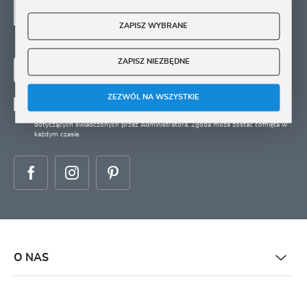
SIĘ
ZAPISZ WYBRANE
Zapisz się na newsletter i otrzymuj wiadomości o
nowościach, promocjach oraz poradach ogrodniczych
ZAPISZ NIEZBĘDNE
ZAPISZ SIĘ
ZEZWÓL NA WSZYSTKIE
Wyrażam zgodę na otrzymywanie drogą elektroniczną na wskazany przeze mnie
adres e-mail informacji
dotyczących świadczonych przez Administratora. Zgoda może zostać cofnięta w
każdym czasie.
O NAS