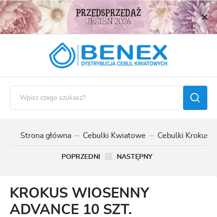
USTAWIENIA REGIONALNE
Lokalizacja
Polska
Język
polski
Waluta
Polski złoty (PLN)
Strona główna
Cebulki Kwiatowe
Cebulki Krokusó
ZAPISZ
POPRZEDNI
NASTĘPNY
KROKUS WIOSENNY
ADVANCE 10 SZT.