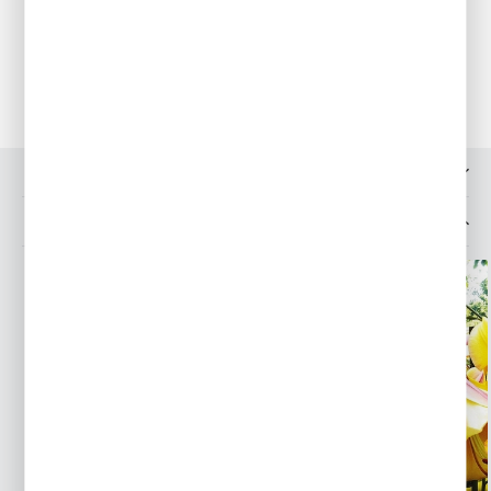
gdy ogród budzi się do życia, dając pierwszy, kolorowy znak
nadchodzącej wiosny. To wdzięczny i niezawodny akcent
w każdym ogrodzie.
OPINIE O PRODUKCIE
MOŻESZ LUBIĆ TAKŻE...