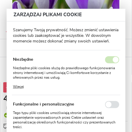
ZARZĄDZAJ PLIKAMI COOKIE
GWARANTOWANA JAKOŚĆ
Szanujemy Twoją prywatność. Możesz zmienić ustawienia
Staranna selekcja roślin
cookies lub zaakceptować je wszystkie. W dowolnym
momencie możesz dokonać zmiany swoich ustawień.
BEZPIECZNE PŁATNOŚCI
płatności PayU
Niezbędne
WYGODNE ZWROTY
Niezbędne pliki cookies służą do prawidłowego funkcjonowania
14 dni na zwrot lub wymianę!
strony internetowej i umożliwiają Ci komfortowe korzystanie z
oferowanych przez nas usług.
Pliki cookies odpowiadają na podejmowane przez Ciebie działania
Więcej
-32%
70,89 zł
w celu m.in. dostosowania Twoich ustawień preferencji
prywatności, logowania czy wypełniania formularzy. Dzięki plikom
48,11 zł
cookies strona, z której korzystasz, może działać bez zakłóceń.
Funkcjonalne i personalizacyjne
Najniższa cena z 30 dni przed obniżką:
7,99 zł
Tego typu pliki cookies umożliwiają stronie internetowej
Produkt dostępny
zapamiętanie wprowadzonych przez Ciebie ustawień oraz
personalizację określonych funkcjonalności czy prezentowanych
Przedsprzedaż wysyłka od 1 września
sprawdź
treści.