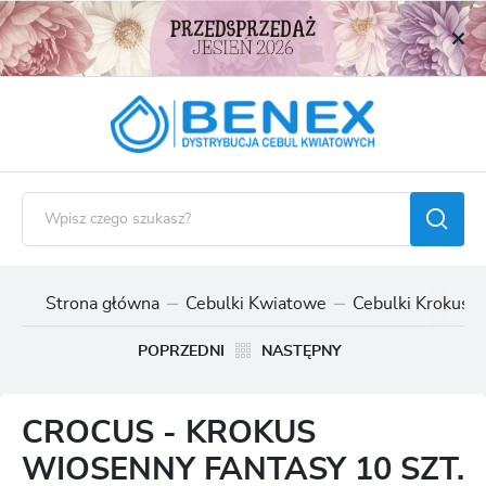
USTAWIENIA REGIONALNE
Lokalizacja
Polska
Język
polski
Waluta
Polski złoty (PLN)
Strona główna
Cebulki Kwiatowe
Cebulki Krokusó
ZAPISZ
POPRZEDNI
NASTĘPNY
CROCUS - KROKUS
WIOSENNY FANTASY 10 SZT.