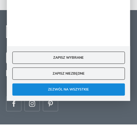
NEWSLETTER - ZAPISZ
SIĘ
Zapisz się na newsletter i otrzymuj wiadomości o
nowościach, promocjach oraz poradach ogrodniczych
ZAPISZ WYBRANE
ZAPISZ SIĘ
ZAPISZ NIEZBĘDNE
Wyrażam zgodę na otrzymywanie drogą elektroniczną na wskazany przeze mnie
adres e-mail informacji
dotyczących świadczonych przez Administratora. Zgoda może zostać cofnięta w
każdym czasie.
ZEZWÓL NA WSZYSTKIE