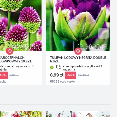
EAROCEPHALON -
TULIPAN LODOWY NEGRITA DOUBLE
ŁÓWKOWATY 10 SZT.
5 SZT.
edsprzedaż wysyłka od 1
Przedsprzedaż wysyłka od 1
eśnia
września
8,99 zł
6,83 zł
19,43 zł
-49%
-54%
upiło
55255 osób kupiło