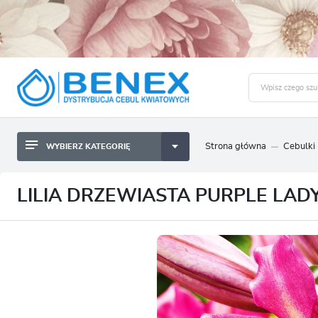
Strona główna
Cebulki
WYBIERZ KATEGORIĘ
BYLINY SADZONKI BULWY
ZALO
CEBULKI KWIATOWE
BYLINY SADZONKI BULWY
LILIA DRZEWIASTA PURPLE LADY 
NASIONA
CEBULKI KWIATOWE
CEBULA DYMKA
NASIONA
CEBULKI I SADZONKI WARZYW
CEBULA DYMKA
SADZONKI TRAW OZDOBNYCH
CEBULKI I SADZONKI WARZYW