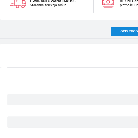
GWARANTOWANA JAKOŚĆ
BEZPIECZ
Staranna selekcja roślin
płatności P
OPIS PRO