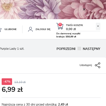
0
TWÓJ KOSZYK
0,00 zł
ULUBIONE
ZALOGUJ SIĘ
Do darmowej wysyłki
brakuje:
150,00 zł
Twój koszyk jest pusty
Purple Lady 1 szt.
POPRZEDNI
NASTĘPNY
ESTRUJ SIĘ
NE
Udostępnij
TKOWE KORZYŚCI:
TULIPAN LODOWY NEGRITA
KROKUS WIOSENNY MIX 50
DOUBLE 5 SZT.
SZT.
8.99 zł
19.99 zł
-54%
-54%
19.43 zł
43.32 zł
ji zamówień
w
-47%
13,10 zł
6,99 zł
adzania swoich danych przy kolejnych zakupach
abatów i kuponów promocyjnych
Najniższa cena z 30 dni przed obniżką:
2,49 zł