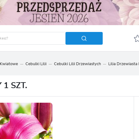
 Kwiatowe
Cebulki Lilii
Cebulki Lilii Drzewiastych
Lilia Drzewiasta 
GUJ SIĘ
ZAREJ
POLECA
1 SZT.
OTRZYMASZ LICZNE DODA
podgląd statusu realizac
podgląd historii zakupó
brak konieczności wprow
możliwość otrzymania r
Zapomniałem hasła