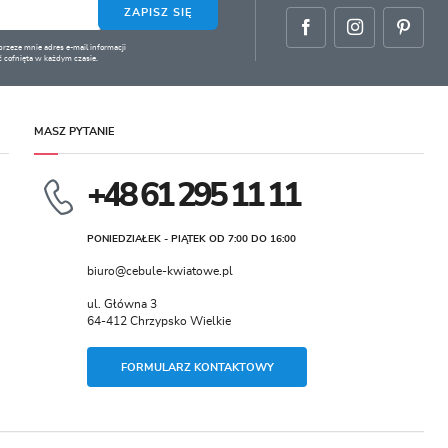
ZAPISZ SIĘ
zeze mnie adres e-mail informacji
 cofnięta w każdym czasie.
MASZ PYTANIE
+48 61 295 11 11
PONIEDZIAŁEK - PIĄTEK OD 7:00 DO 16:00
biuro@cebule-kwiatowe.pl
ul. Główna 3
64-412 Chrzypsko Wielkie
FORMULARZ KONTAKTOWY