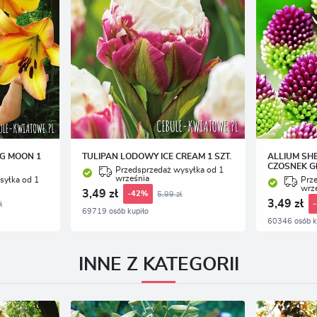
NG MOON 1
TULIPAN LODOWY ICE CREAM 1 SZT.
ALLIUM SH
CZOSNEK G
Przedsprzedaż wysyłka od 1
września
syłka od 1
Prz
wrz
3,49 zł
5,99 zł
-42%
3,49 zł
ł
69719 osób kupiło
60346 osób k
INNE Z KATEGORII