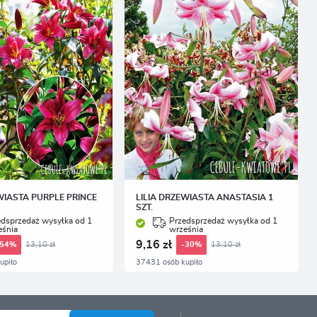
WIASTA PURPLE PRINCE
LILIA DRZEWIASTA ANASTASIA 1
SZT.
edsprzedaż wysyłka od 1
Przedsprzedaż wysyłka od 1
eśnia
września
9,16 zł
13,10 zł
13,10 zł
-54%
-30%
upiło
37431 osób kupiło