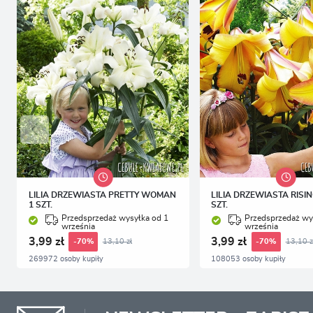
LILIA DRZEWIASTA PRETTY WOMAN
LILIA DRZEWIASTA RISI
1 SZT.
SZT.
Przedsprzedaż wysyłka od 1
Przedsprzedaż wy
września
września
3,99 zł
3,99 zł
13,10 zł
13,10 z
-70%
-70%
269972 osoby kupiły
108053 osoby kupiły