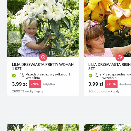
LILIA DRZEWIASTA PRETTY WOMAN
LILIA DRZEWIASTA RISI
1 SZT.
SZT.
Przedsprzedaż wysyłka od 1
Przedsprzedaż wy
września
września
3,99 zł
3,99 zł
13,10 zł
13,10 z
-70%
-70%
269972 osoby kupiły
108053 osoby kupiły