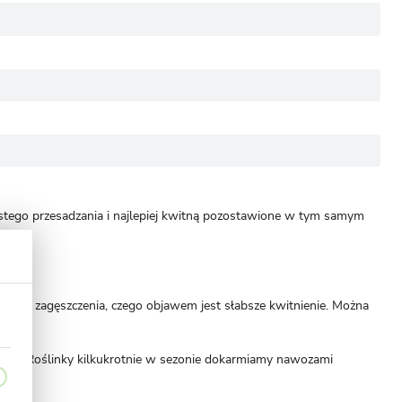
zęstego przesadzania i najlepiej kwitną pozostawione w tym samym
rnego zagęszczenia, czego objawem jest słabsze kwitnienie. Można
nięcia. Roślinky kilkukrotnie w sezonie dokarmiamy nawozami