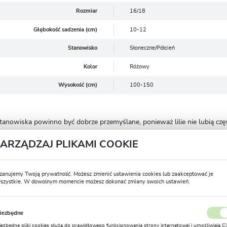
Rozmiar
16/18
Głębokość sadzenia (cm)
10-12
Stanowisko
Słoneczne/Półcień
Kolor
Różowy
Wysokość (cm)
100-150
 stanowiska powinno być dobrze przemyślane, ponieważ lilie nie lubią c
ZARZĄDZAJ PLIKAMI COOKIE
ywczych.
kwiecień- maj) na głębokość 12-15 cm, przesadzamy w przypadku nadmie
zanujemy Twoją prywatność. Możesz zmienić ustawienia cookies lub zaakceptować je
szystkie. W dowolnym momencie możesz dokonać zmiany swoich ustawień.
ia przenosić na balkony, tarasy.
USTAWIENIA REGIONALNE
jak najdłuższą łodygę z liśćmi aż do jej samoistnego całkowitego zasch
iezbędne
Lokalizacja
iezbędne pliki cookies służą do prawidłowego funkcjonowania strony internetowej i umożliwiają Ci