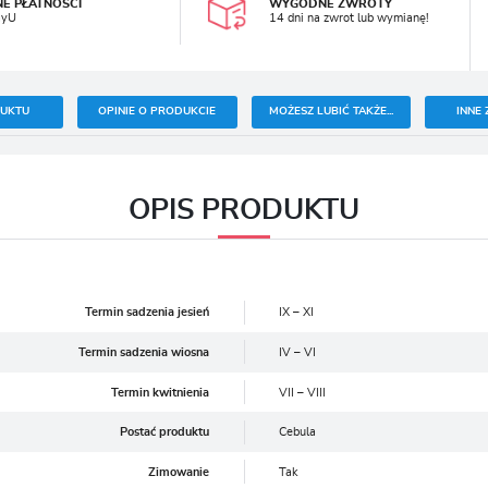
NE PŁATNOŚCI
WYGODNE ZWROTY
ayU
14 dni na zwrot lub wymianę!
DUKTU
OPINIE O PRODUKCIE
MOŻESZ LUBIĆ TAKŻE...
INNE 
OPIS PRODUKTU
Termin sadzenia jesień
IX – XI
Termin sadzenia wiosna
IV – VI
Termin kwitnienia
VII – VIII
Postać produktu
Cebula
Zimowanie
Tak