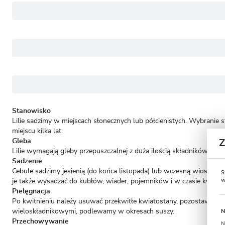
Stanowisko
Lilie sadzimy w miejscach słonecznych lub półcienistych. Wybranie
miejscu kilka lat.
Gleba
Lilie wymagają gleby przepuszczalnej z duża ilością składników odż
Sadzenie
Cebule sadzimy jesienią (do końca listopada) lub wczesną wiosną (
S
w
je także wysadzać do kubłów, wiader, pojemników i w czasie kwitnien
Pielęgnacja
Po kwitnieniu należy usuwać przekwitłe kwiatostany, pozostawiając 
wieloskładnikowymi, podlewamy w okresach suszy.
N
Przechowywanie
N