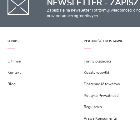
NEWSLETTER - ZAPISZ 
Zapisz się na newsletter i otrzymuj wiadomości o 
oraz poradach ogrodniczych
O NAS
PŁATNOŚĆ I DOSTAWA
O firmie
Formy płatności
Kontakt
Koszty wysyłki
Blog
Dostępność towarów
Polityka Prywatności
Regulamin
Prawa Konsumenta