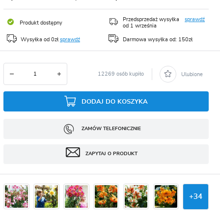
CJA
Przedsprzedaż wysyłka
sprawdź
Produkt dostępny
od 1 września
Wysyłka od 0zł
sprawdź
Darmowa wysyłka od: 150zł
12269 osób kupiło
Ulubione
DODAJ DO KOSZYKA
ZAMÓW TELEFONICZNIE
ZAPYTAJ O PRODUKT
+
34