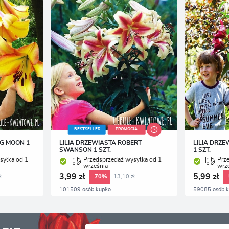
BESTSELLER
PROMOCJA
NG MOON 1
LILIA DRZEWIASTA ROBERT
LILIA DRZE
SWANSON 1 SZT.
1 SZT.
syłka od 1
Przedsprzedaż wysyłka od 1
Prz
września
wrz
3,99 zł
5,99 zł
ł
13,10 zł
-70%
101509 osób kupiło
59085 osób k