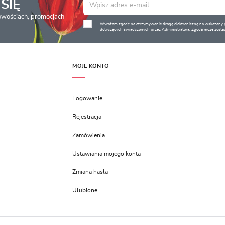
SIĘ
nowościach, promocjach
Wyrażam zgodę na otrzymywanie drogą elektroniczną na wskazany pr
dotyczących świadczonych przez Administratora. Zgoda może zostać
MOJE KONTO
Logowanie
Rejestracja
Zamówienia
Ustawiania mojego konta
Zmiana hasła
Ulubione