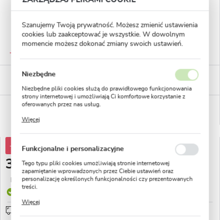
Szanujemy Twoją prywatność. Możesz zmienić ustawienia
cookies lub zaakceptować je wszystkie. W dowolnym
momencie możesz dokonać zmiany swoich ustawień.
GWARANTOWANA JAKOŚĆ
Staranna selekcja roślin
Niezbędne
BEZPIECZNE PŁATNOŚCI
płatności PayU
Niezbędne pliki cookies służą do prawidłowego funkcjonowania
strony internetowej i umożliwiają Ci komfortowe korzystanie z
oferowanych przez nas usług.
WYGODNE ZWROTY
14 dni na zwrot lub wymianę!
Pliki cookies odpowiadają na podejmowane przez Ciebie działania
Więcej
w celu m.in. dostosowania Twoich ustawień preferencji
prywatności, logowania czy wypełniania formularzy. Dzięki plikom
cookies strona, z której korzystasz, może działać bez zakłóceń.
-30%
52,90 zł
Funkcjonalne i personalizacyjne
36,99 zł
Tego typu pliki cookies umożliwiają stronie internetowej
zapamiętanie wprowadzonych przez Ciebie ustawień oraz
personalizację określonych funkcjonalności czy prezentowanych
Najniższa cena z 30 dni przed obniżką:
21,44 zł
treści.
Produkt dostępny
Dzięki tym plikom cookies możemy zapewnić Ci większy komfort
Więcej
korzystania z funkcjonalności naszej strony poprzez dopasowanie
Przedsprzedaż wysyłka od 1 września
sprawdź
jej do Twoich indywidualnych preferencji. Wyrażenie zgody na