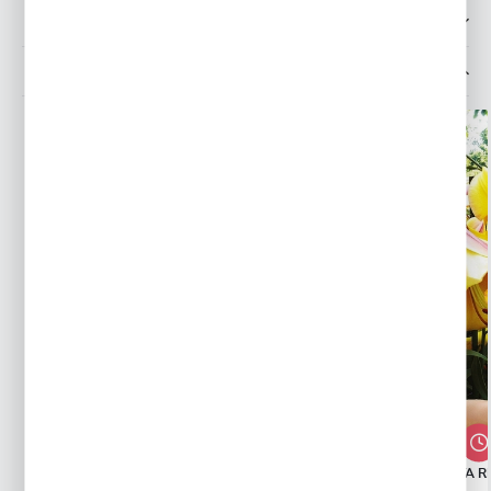
OPINIE O PRODUKCIE
INNE Z KATEGORII
LILIA DRZEWIASTA PRETTY WOMAN 1
LILIA DRZEWIASTA R
SZT.
SZT.