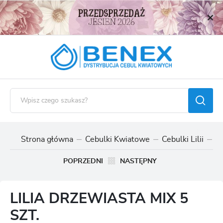
USTAWIENIA REGIONALNE
Lokalizacja
Polska
Język
polski
Waluta
Polski złoty (PLN)
Strona główna
Cebulki Kwiatowe
Cebulki Lilii
Ce
ZAPISZ
POPRZEDNI
NASTĘPNY
LILIA DRZEWIASTA MIX 5
SZT.