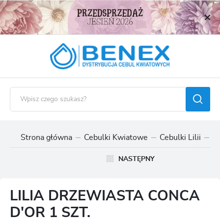
USTAWIENIA REGIONALNE
Lokalizacja
Polska
Język
polski
Waluta
Polski złoty (PLN)
Strona główna
Cebulki Kwiatowe
Cebulki Lilii
Ce
ZAPISZ
NASTĘPNY
LILIA DRZEWIASTA CONCA
D'OR 1 SZT.