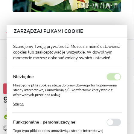
GWARANTOWANA JAKOŚĆ
ZARZĄDZAJ PLIKAMI COOKIE
Staranna selekcja roślin
BEZPIECZNE PŁATNOŚCI
Szanujemy Twoją prywatność. Możesz zmienić ustawienia
płatności PayU
cookies lub zaakceptować je wszystkie. W dowolnym
momencie możesz dokonać zmiany swoich ustawień.
WYGODNE ZWROTY
14 dni na zwrot lub wymianę!
Niezbędne
Niezbędne pliki cookies służą do prawidłowego funkcjonowania
-30%
13,10 zł
strony internetowej i umożliwiają Ci komfortowe korzystanie z
oferowanych przez nas usług.
9,16 zł
Pliki cookies odpowiadają na podejmowane przez Ciebie działania
Więcej
w celu m.in. dostosowania Twoich ustawień preferencji
Najniższa cena z 30 dni przed obniżką:
2,49 zł
prywatności, logowania czy wypełniania formularzy. Dzięki plikom
cookies strona, z której korzystasz, może działać bez zakłóceń.
Produkt dostępny
Funkcjonalne i personalizacyjne
Przedsprzedaż wysyłka od 1 września
sprawdź
Tego typu pliki cookies umożliwiają stronie internetowej