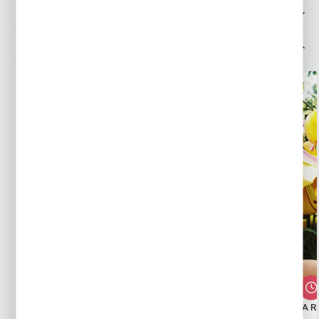
OPINIE O PRODUKCIE
MOŻESZ LUBIĆ TAKŻE...
LILIA DRZEWIASTA PRETTY WOMAN 1
LILIA DRZEWIASTA R
SZT.
SZT.