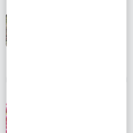
LILIA DRZEWIASTA SCHEHEREZADE 1 SZT
Przedsprzedaż wysyłka
Dostępny
od 1 września
Ulubione
9,12 zł
13,05 zł
-30%
11076 osób kupiło
LILIA DRZEWIASTA SENSI 1 SZT.
Przedsprzedaż wysyłka
Dostępny
od 1 września
Ulubione
7,84 zł
11,55 zł
-32%