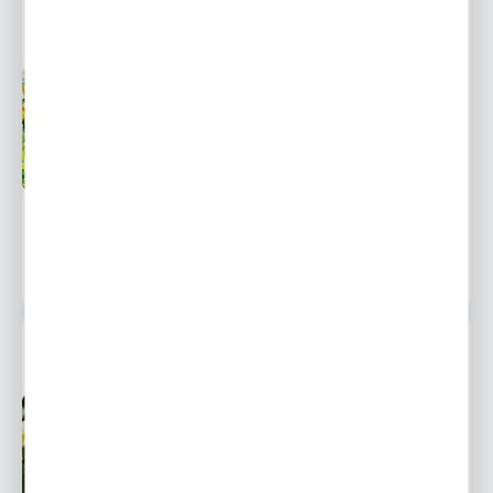
LILIA DRZEWIASTA MONTEGO BAY 1 SZT.
Przedsprzedaż wysyłka
Dostępny
od 1 września
Ulubione
9,16 zł
13,10 zł
-30%
19047 osób kupiło
LILIA DRZEWIASTA MISS PECULIAR 1 SZT.
Przedsprzedaż wysyłka
Dostępny
od 1 września
Ulubione