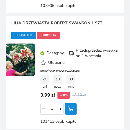
107906 osób kupiło
LILIA DRZEWIASTA ROBERT SWANSON 1 SZT.
BESTSELLER
PROMOCJA
Przedsprzedaż wysyłka
Dostępny
od 1 września
Ulubione
DO KOŃCA PROMOCJI POZOSTAŁO:
21
13
39
dni
godz.
min.
3,99 zł
13,10 zł
-70%
101413 osób kupiło