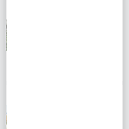
LILIA DRZEWIASTA HONEYMOON 1 SZT.
Przedsprzedaż wysyłka
Dostępny
od 1 września
Ulubione
6,99 zł
13,10 zł
-47%
22968 osób kupiło
LILIA DRZEWIASTA BEVERLY DREAMS 1 SZT.
Przedsprzedaż wysyłka
Dostępny
od 1 września
Ulubione