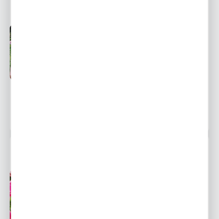
LILIA DRZEWIASTA BEJING MOON 1 SZT.
Przedsprzedaż wysyłka
Dostępny
od 1 września
Ulubione
9,16 zł
13,10 zł
-30%
13758 osób kupiło
LILIA DRZEWIASTA PURPLE LADY 1 SZT.
Przedsprzedaż wysyłka
Dostępny
od 1 września
Ulubione