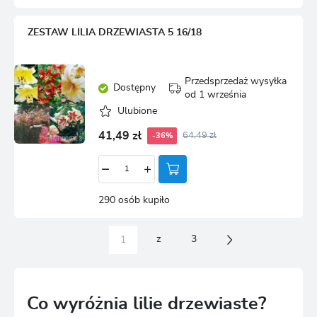
ZESTAW LILIA DRZEWIASTA 5 16/18
Przedsprzedaż wysyłka
Dostępny
od 1 września
Ulubione
41,49 zł
64,49 zł
-36%
290 osób kupiło
z
3
Co wyróżnia lilie drzewiaste?