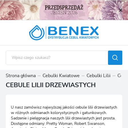
USTAWIENIA REGIONALNE
Lokalizacja
Polska
Język
polski
Waluta
Polski złoty (PLN)
Strona główna
Cebulki Kwiatowe
Cebulki Lilii
Cebul
CEBULE LILII DRZEWIASTYCH
ZAPISZ
U nasz zamówisz najwyższej jakości cebule lilii drzewiastych
w różnych odmianach kolorystycznych i gatunkowych.
Sadzenie i pielęgnacja naszych lilii drzewiastych jest prosta.
Dostępne odmiany: Pretty Woman, Robert Swanson,