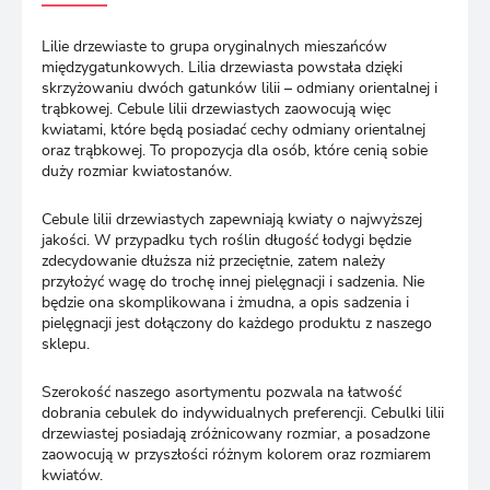
Lilie drzewiaste to grupa oryginalnych mieszańców
międzygatunkowych. Lilia drzewiasta powstała dzięki
skrzyżowaniu dwóch gatunków lilii – odmiany orientalnej i
trąbkowej. Cebule lilii drzewiastych zaowocują więc
kwiatami, które będą posiadać cechy odmiany orientalnej
oraz trąbkowej. To propozycja dla osób, które cenią sobie
duży rozmiar kwiatostanów.
Cebule lilii drzewiastych zapewniają kwiaty o najwyższej
jakości. W przypadku tych roślin długość łodygi będzie
zdecydowanie dłuższa niż przeciętnie, zatem należy
przyłożyć wagę do trochę innej pielęgnacji i sadzenia. Nie
będzie ona skomplikowana i żmudna, a opis sadzenia i
pielęgnacji jest dołączony do każdego produktu z naszego
sklepu.
Szerokość naszego asortymentu pozwala na łatwość
dobrania cebulek do indywidualnych preferencji. Cebulki lilii
drzewiastej posiadają zróżnicowany rozmiar, a posadzone
zaowocują w przyszłości różnym kolorem oraz rozmiarem
kwiatów.