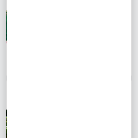
Przedsprzedaż wysyłka
Dostępny
od 1 września
Ulubione
8,55 zł
12,60 zł
-32%
5742 osoby kupiły
LILIA DRZEWIASTA SALTARELLO 1 SZT.
PRZEDSPRZEDAŻ
Przedsprzedaż wysyłka
Dostępny
od 1 września
Ulubione