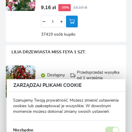
9,16 zł
13,10 zł
-30%
37419 osób kupiło
LILIA DRZEWIASTA MISS FEYA 1 SZT.
Przedsprzedaż wysyłka
Dostępny
od 1 września
Ulubione
ZARZĄDZAJ PLIKAMI COOKIE
9,58 zł
13,71 zł
-30%
Szanujemy Twoją prywatność. Możesz zmienić ustawienia
cookies lub zaakceptować je wszystkie. W dowolnym
momencie możesz dokonać zmiany swoich ustawień.
34195 osób kupiło
Niezbędne