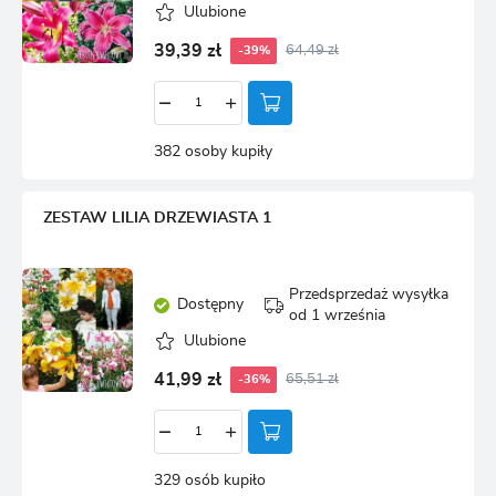
Ulubione
39,39 zł
64,49 zł
-39%
382 osoby kupiły
ZESTAW LILIA DRZEWIASTA 1
Przedsprzedaż wysyłka
Dostępny
od 1 września
Ulubione
41,99 zł
65,51 zł
-36%
329 osób kupiło