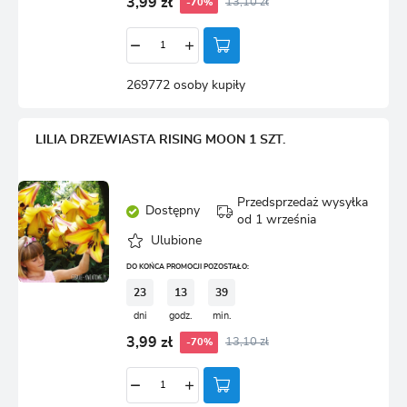
3,99 zł
13,10 zł
-70%
269772 osoby kupiły
LILIA DRZEWIASTA RISING MOON 1 SZT.
Przedsprzedaż wysyłka
Dostępny
od 1 września
Ulubione
DO KOŃCA PROMOCJI POZOSTAŁO:
23
13
39
dni
godz.
min.
3,99 zł
13,10 zł
-70%