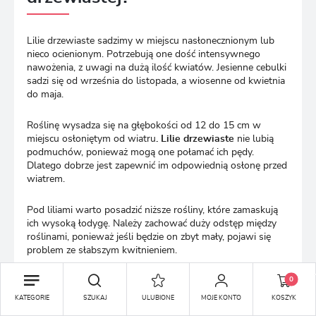
Lilie drzewiaste sadzimy w miejscu nasłonecznionym lub
nieco ocienionym. Potrzebują one dość intensywnego
nawożenia, z uwagi na dużą ilość kwiatów. Jesienne cebulki
sadzi się od września do listopada, a wiosenne od kwietnia
do maja.
Roślinę wysadza się na głębokości od 12 do 15 cm w
miejscu osłoniętym od wiatru
. Lilie drzewiaste
nie lubią
podmuchów, ponieważ mogą one połamać ich pędy.
Dlatego dobrze jest zapewnić im odpowiednią osłonę przed
wiatrem.
Pod liliami warto posadzić niższe rośliny, które zamaskują
ich wysoką łodygę. Należy zachować duży odstęp między
roślinami, ponieważ jeśli będzie on zbyt mały, pojawi się
problem ze słabszym kwitnieniem.
0
Cebule kwiatowe lilii drzewiastych można posadzić
zarówno w ogrodzie, jak i w dużej doniczce, jeśli chcemy ją
KATEGORIE
SZUKAJ
ULUBIONE
MOJE KONTO
KOSZYK
uprawiać w domu.