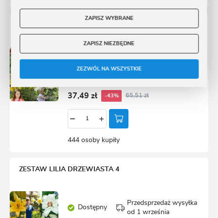
ZAPISZ WYBRANE
ZESTAW LILIA DRZEWIASTA 2
ZAPISZ NIEZBĘDNE
Przedsprzedaż wysyłka
Dostępny
od 1 września
ZEZWÓL NA WSZYSTKIE
Ulubione
37,49 zł
65,51 zł
-43%
444 osoby kupiły
ZESTAW LILIA DRZEWIASTA 4
Przedsprzedaż wysyłka
Dostępny
od 1 września