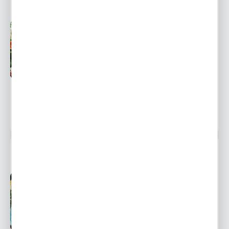
Przedsprzedaż wysyłka
Dostępny
od 1 września
Ulubione
9,12 zł
13,05 zł
-30%
8418 osób kupiło
LILIA DRZEWIASTA MISTER CAS 1 SZT.
Przedsprzedaż wysyłka
Dostępny
od 1 września
Ulubione
9,16 zł
13,10 zł
-30%