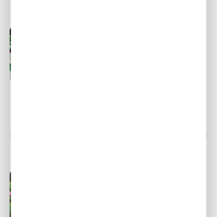
LILIA DRZEWIASTA MONTE BIANCO 1 SZT.
Przedsprzedaż wysyłka
Dostępny
od 1 września
Ulubione
6,99 zł
13,10 zł
-47%
14945 osób kupiło
LILIA DRZEWIASTA EASTERN MOON 1 SZT
Przedsprzedaż wysyłka
Dostępny
od 1 września
Ulubione