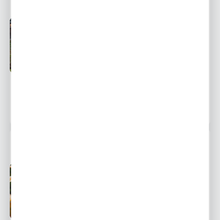
Przedsprzedaż wysyłka
Dostępny
od 1 września
Ulubione
9,16 zł
13,10 zł
-30%
6517 osób kupiło
LILIA DRZEWIASTA ELUSIVE 1 SZT.
Przedsprzedaż wysyłka
Dostępny
od 1 września
Ulubione
7,09 zł
13,10 zł
-46%