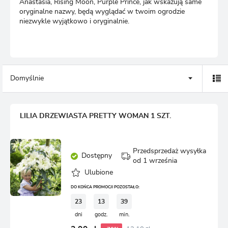
Anastasia, Rising Moon, Purple Prince, jak wskazują same
oryginalne nazwy, będą wyglądać w twoim ogrodzie
niezwykle wyjątkowo i oryginalnie.
Domyślnie
LILIA DRZEWIASTA PRETTY WOMAN 1 SZT.
Przedsprzedaż wysyłka
Dostępny
od 1 września
Ulubione
DO KOŃCA PROMOCJI POZOSTAŁO:
23
13
39
dni
godz.
min.