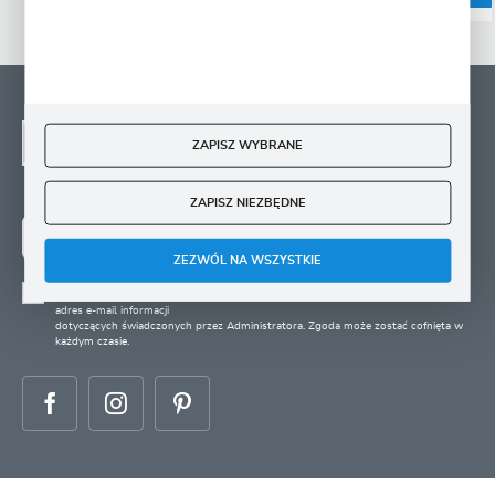
NEWSLETTER - ZAPISZ
SIĘ
ZAPISZ WYBRANE
Zapisz się na newsletter i otrzymuj wiadomości o
nowościach, promocjach oraz poradach ogrodniczych
ZAPISZ NIEZBĘDNE
ZAPISZ SIĘ
ZEZWÓL NA WSZYSTKIE
Wyrażam zgodę na otrzymywanie drogą elektroniczną na wskazany przeze mnie
adres e-mail informacji
dotyczących świadczonych przez Administratora. Zgoda może zostać cofnięta w
każdym czasie.