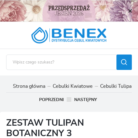
USTAWIENIA REGIONALNE
Lokalizacja
Polska
Język
polski
Waluta
Polski złoty (PLN)
Strona główna
Cebulki Kwiatowe
Cebulki Tulipan
ZAPISZ
POPRZEDNI
NASTĘPNY
ZESTAW TULIPAN
BOTANICZNY 3