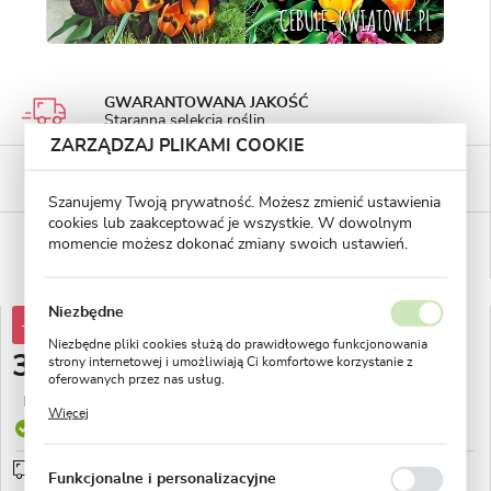
GWARANTOWANA JAKOŚĆ
Staranna selekcja roślin
ZARZĄDZAJ PLIKAMI COOKIE
BEZPIECZNE PŁATNOŚCI
płatności PayU
Szanujemy Twoją prywatność. Możesz zmienić ustawienia
cookies lub zaakceptować je wszystkie. W dowolnym
WYGODNE ZWROTY
momencie możesz dokonać zmiany swoich ustawień.
14 dni na zwrot lub wymianę!
Niezbędne
-40%
54,48 zł
Niezbędne pliki cookies służą do prawidłowego funkcjonowania
32,49 zł
strony internetowej i umożliwiają Ci komfortowe korzystanie z
oferowanych przez nas usług.
Najniższa cena z 30 dni przed obniżką:
12,51 zł
Pliki cookies odpowiadają na podejmowane przez Ciebie działania
Więcej
w celu m.in. dostosowania Twoich ustawień preferencji
Produkt dostępny
prywatności, logowania czy wypełniania formularzy. Dzięki plikom
cookies strona, z której korzystasz, może działać bez zakłóceń.
Przedsprzedaż wysyłka od 1 września
sprawdź
Funkcjonalne i personalizacyjne