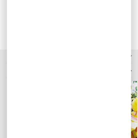
Tulipany wykopujemy po zeschnięciu liści, czyli zwykle
na przełomie czerwca i lipca. Suszymy, nastepnie oczyszczamy
i przechowujemy w w koszykach w suchym i przewiewnym
miejscu. Tulipany mogą pozostawać w ogrodzie bez
wykopywania przez kilka lat.
OPINIE O PRODUKCIE
MOŻESZ LUBIĆ TAKŻE...