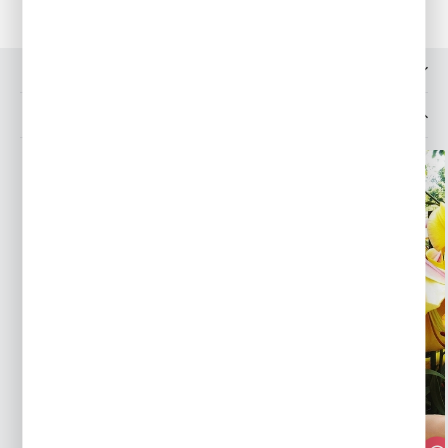
OPINIE O PRODUKCIE
MOŻESZ LUBIĆ TAKŻE...