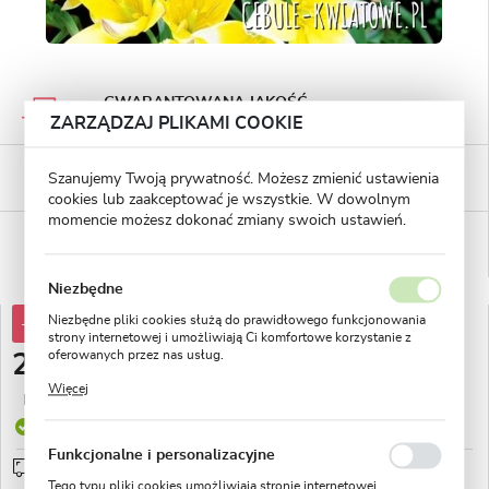
GWARANTOWANA JAKOŚĆ
Staranna selekcja roślin
ZARZĄDZAJ PLIKAMI COOKIE
BEZPIECZNE PŁATNOŚCI
Szanujemy Twoją prywatność. Możesz zmienić ustawienia
płatności PayU
cookies lub zaakceptować je wszystkie. W dowolnym
momencie możesz dokonać zmiany swoich ustawień.
WYGODNE ZWROTY
14 dni na zwrot lub wymianę!
Niezbędne
Niezbędne pliki cookies służą do prawidłowego funkcjonowania
-38%
38,07 zł
strony internetowej i umożliwiają Ci komfortowe korzystanie z
oferowanych przez nas usług.
23,49 zł
Pliki cookies odpowiadają na podejmowane przez Ciebie działania
Więcej
w celu m.in. dostosowania Twoich ustawień preferencji
Najniższa cena z 30 dni przed obniżką:
10,08 zł
prywatności, logowania czy wypełniania formularzy. Dzięki plikom
Produkt dostępny
cookies strona, z której korzystasz, może działać bez zakłóceń.
Funkcjonalne i personalizacyjne
Przedsprzedaż wysyłka od 1 września
sprawdź
Tego typu pliki cookies umożliwiają stronie internetowej