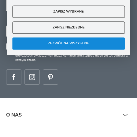
SIĘ
ZAPISZ WYBRANE
Zapisz się na newsletter i otrzymuj wiadomości o
nowościach, promocjach oraz poradach ogrodniczych
ZAPISZ NIEZBĘDNE
ZAPISZ SIĘ
ZEZWÓL NA WSZYSTKIE
Wyrażam zgodę na otrzymywanie drogą elektroniczną na wskazany przeze mnie
adres e-mail informacji
dotyczących świadczonych przez Administratora. Zgoda może zostać cofnięta w
każdym czasie.
O NAS