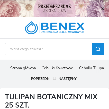
USTAWIENIA REGIONALNE
Lokalizacja
Polska
Język
polski
Waluta
Polski złoty (PLN)
Strona główna
Cebulki Kwiatowe
Cebulki Tulipan
ZAPISZ
POPRZEDNI
NASTĘPNY
TULIPAN BOTANICZNY MIX
25 SZT.