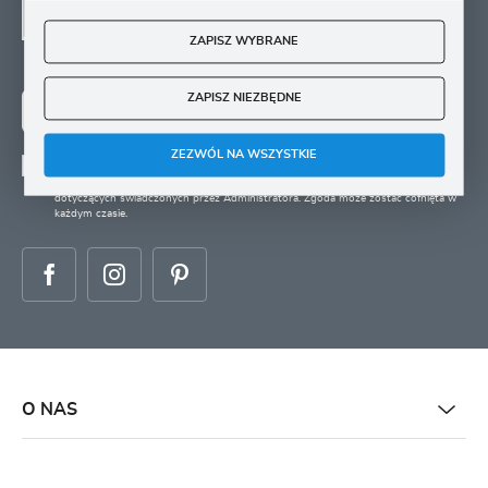
SIĘ
ZAPISZ WYBRANE
Zapisz się na newsletter i otrzymuj wiadomości o
nowościach, promocjach oraz poradach ogrodniczych
ZAPISZ NIEZBĘDNE
ZAPISZ SIĘ
ZEZWÓL NA WSZYSTKIE
Wyrażam zgodę na otrzymywanie drogą elektroniczną na wskazany przeze mnie
adres e-mail informacji
dotyczących świadczonych przez Administratora. Zgoda może zostać cofnięta w
każdym czasie.
O NAS