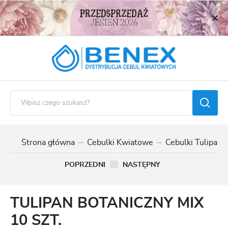
USTAWIENIA REGIONALNE
Lokalizacja
Polska
Język
polski
Waluta
Polski złoty (PLN)
Strona główna
Cebulki Kwiatowe
Cebulki Tulipan
ZAPISZ
POPRZEDNI
NASTĘPNY
TULIPAN BOTANICZNY MIX
10 SZT.