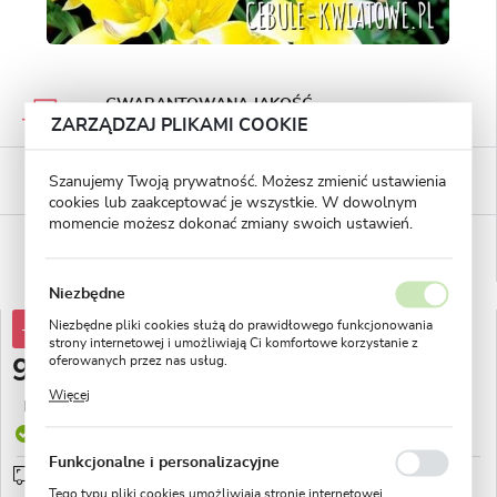
GWARANTOWANA JAKOŚĆ
Staranna selekcja roślin
ZARZĄDZAJ PLIKAMI COOKIE
BEZPIECZNE PŁATNOŚCI
Szanujemy Twoją prywatność. Możesz zmienić ustawienia
płatności PayU
cookies lub zaakceptować je wszystkie. W dowolnym
momencie możesz dokonać zmiany swoich ustawień.
WYGODNE ZWROTY
14 dni na zwrot lub wymianę!
Niezbędne
Niezbędne pliki cookies służą do prawidłowego funkcjonowania
-38%
15,23 zł
strony internetowej i umożliwiają Ci komfortowe korzystanie z
oferowanych przez nas usług.
9,40 zł
Pliki cookies odpowiadają na podejmowane przez Ciebie działania
Więcej
w celu m.in. dostosowania Twoich ustawień preferencji
Najniższa cena z 30 dni przed obniżką:
4,03 zł
prywatności, logowania czy wypełniania formularzy. Dzięki plikom
Produkt dostępny
cookies strona, z której korzystasz, może działać bez zakłóceń.
Funkcjonalne i personalizacyjne
Przedsprzedaż wysyłka od 1 września
sprawdź
Tego typu pliki cookies umożliwiają stronie internetowej