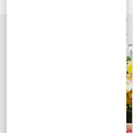
OPINIE O PRODUKCIE
MOŻESZ LUBIĆ TAKŻE...