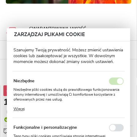
GWARANTOWANA JAKOŚĆ
Staranna selekcja roślin
ZARZĄDZAJ PLIKAMI COOKIE
BEZPIECZNE PŁATNOŚCI
Szanujemy Twoją prywatność. Możesz zmienić ustawienia
płatności PayU
cookies lub zaakceptować je wszystkie. W dowolnym
momencie możesz dokonać zmiany swoich ustawień.
WYGODNE ZWROTY
14 dni na zwrot lub wymianę!
Niezbędne
Niezbędne pliki cookies służą do prawidłowego funkcjonowania
-30%
19,30 zł
strony internetowej i umożliwiają Ci komfortowe korzystanie z
oferowanych przez nas usług.
13,49 zł
Pliki cookies odpowiadają na podejmowane przez Ciebie działania
Więcej
w celu m.in. dostosowania Twoich ustawień preferencji
Najniższa cena z 30 dni przed obniżką:
5,18 zł
prywatności, logowania czy wypełniania formularzy. Dzięki plikom
Produkt dostępny
cookies strona, z której korzystasz, może działać bez zakłóceń.
Funkcjonalne i personalizacyjne
Przedsprzedaż wysyłka od 1 września
sprawdź
Tego typu pliki cookies umożliwiają stronie internetowej