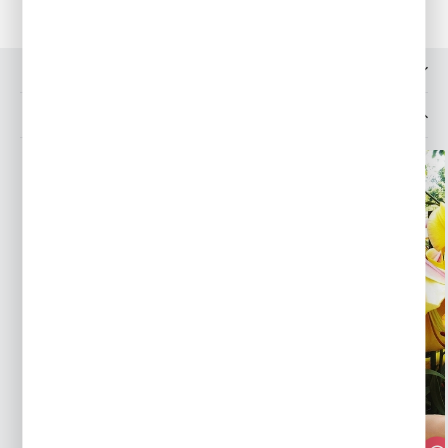
OPINIE O PRODUKCIE
MOŻESZ LUBIĆ TAKŻE...