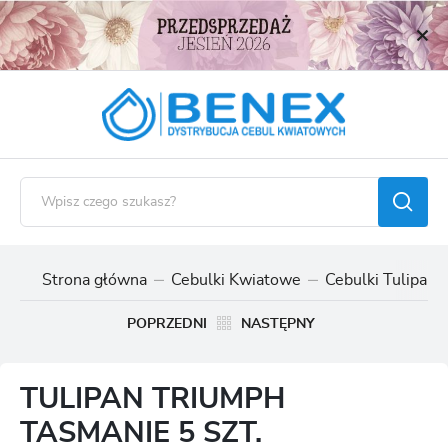
USTAWIENIA REGIONALNE
Lokalizacja
Polska
Język
polski
Waluta
Polski złoty (PLN)
Strona główna
Cebulki Kwiatowe
Cebulki Tulipan
ZAPISZ
POPRZEDNI
NASTĘPNY
TULIPAN TRIUMPH
TASMANIE 5 SZT.