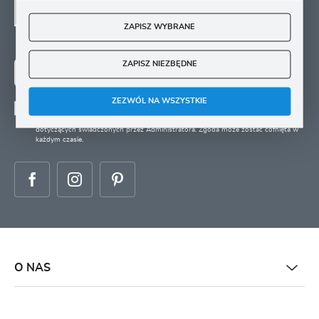
SIĘ
ZAPISZ WYBRANE
Zapisz się na newsletter i otrzymuj wiadomości o
nowościach, promocjach oraz poradach ogrodniczych
ZAPISZ NIEZBĘDNE
ZAPISZ SIĘ
ZEZWÓL NA WSZYSTKIE
Wyrażam zgodę na otrzymywanie drogą elektroniczną na wskazany przeze mnie
adres e-mail informacji
dotyczących świadczonych przez Administratora. Zgoda może zostać cofnięta w
każdym czasie.
O NAS