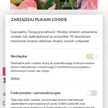
ZARZĄDZAJ PLIKAMI COOKIE
GWARANTOWANA JAKOŚĆ
Staranna selekcja roślin
Szanujemy Twoją prywatność. Możesz zmienić ustawienia
cookies lub zaakceptować je wszystkie. W dowolnym
BEZPIECZNE PŁATNOŚCI
płatności PayU
momencie możesz dokonać zmiany swoich ustawień.
WYGODNE ZWROTY
14 dni na zwrot lub wymianę!
Niezbędne
Niezbędne pliki cookies służą do prawidłowego funkcjonowania
strony internetowej i umożliwiają Ci komfortowe korzystanie z
oferowanych przez nas usług.
-32%
19,03 zł
Pliki cookies odpowiadają na podejmowane przez Ciebie działania
Więcej
12,92 zł
w celu m.in. dostosowania Twoich ustawień preferencji
prywatności, logowania czy wypełniania formularzy. Dzięki plikom
cookies strona, z której korzystasz, może działać bez zakłóceń.
Najniższa cena z 30 dni przed obniżką:
5,04 zł
Funkcjonalne i personalizacyjne
Produkt dostępny
Tego typu pliki cookies umożliwiają stronie internetowej
Przedsprzedaż wysyłka od 1 września
sprawdź
zapamiętanie wprowadzonych przez Ciebie ustawień oraz
personalizację określonych funkcjonalności czy prezentowanych