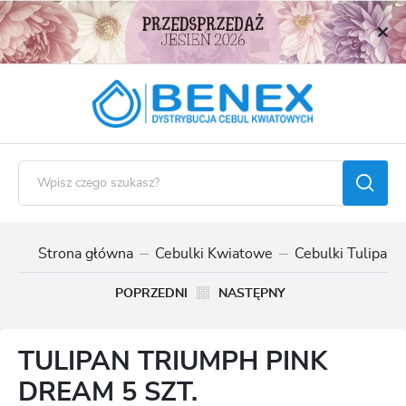
USTAWIENIA REGIONALNE
Lokalizacja
Polska
Język
polski
Waluta
Polski złoty (PLN)
Strona główna
Cebulki Kwiatowe
Cebulki Tulipan
ZAPISZ
POPRZEDNI
NASTĘPNY
TULIPAN TRIUMPH PINK
DREAM 5 SZT.