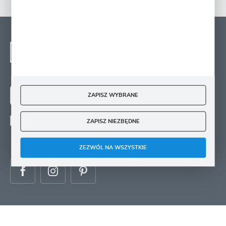
NEWSLETTER - ZAPISZ
SIĘ
Zapisz się na newsletter i otrzymuj wiadomości o
nowościach, promocjach oraz poradach ogrodniczych
ZAPISZ WYBRANE
ZAPISZ SIĘ
ZAPISZ NIEZBĘDNE
Wyrażam zgodę na otrzymywanie drogą elektroniczną na wskazany przeze mnie
adres e-mail informacji
dotyczących świadczonych przez Administratora. Zgoda może zostać cofnięta w
każdym czasie.
ZEZWÓL NA WSZYSTKIE