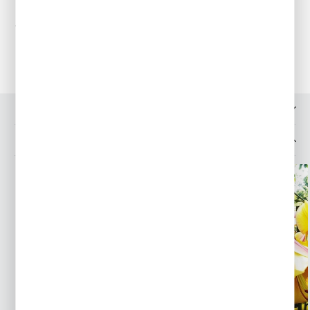
charakterze i elegancji. Idealny zarówno do nasadzeń w ogrodzie,
jak i na kwiat cięty do wazonu. Dodaj swojej przestrzeni
kolorowej świeżości dzięki tej pięknej odmianie tulipana!
OPINIE O PRODUKCIE
MOŻESZ LUBIĆ TAKŻE...