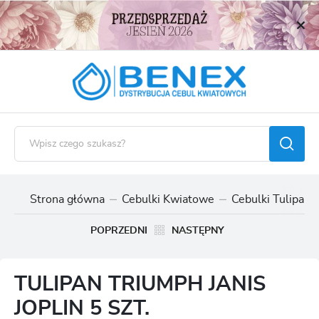
USTAWIENIA REGIONALNE
Lokalizacja
Polska
Język
polski
Waluta
Polski złoty (PLN)
Strona główna
Cebulki Kwiatowe
Cebulki Tulipan
ZAPISZ
POPRZEDNI
NASTĘPNY
TULIPAN TRIUMPH JANIS
JOPLIN 5 SZT.