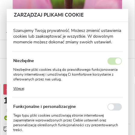
ZARZĄDZAJ PLIKAMI COOKIE
GWARANTOWANA JAKOŚĆ
Szanujemy Twoją prywatność. Możesz zmienić ustawienia
Staranna selekcja roślin
cookies lub zaakceptować je wszystkie. W dowolnym
momencie możesz dokonać zmiany swoich ustawień.
BEZPIECZNE PŁATNOŚCI
płatności PayU
Niezbędne
WYGODNE ZWROTY
Niezbędne pliki cookies służą do prawidłowego funkcjonowania
14 dni na zwrot lub wymianę!
strony internetowej i umożliwiają Ci komfortowe korzystanie z
oferowanych przez nas usług.
Pliki cookies odpowiadają na podejmowane przez Ciebie działania
Więcej
-32%
16,93 zł
w celu m.in. dostosowania Twoich ustawień preferencji
prywatności, logowania czy wypełniania formularzy. Dzięki plikom
11,49 zł
cookies strona, z której korzystasz, może działać bez zakłóceń.
Funkcjonalne i personalizacyjne
Najniższa cena z 30 dni przed obniżką:
4,48 zł
Tego typu pliki cookies umożliwiają stronie internetowej
Produkt dostępny
zapamiętanie wprowadzonych przez Ciebie ustawień oraz
personalizację określonych funkcjonalności czy prezentowanych
Przedsprzedaż wysyłka od 1 września
sprawdź
treści.