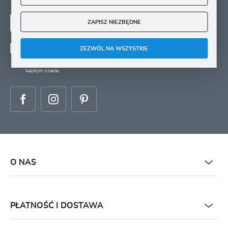
ZAPISZ NIEZBĘDNE
ZAPISZ SIĘ
ZEZWÓL NA WSZYSTKIE
Wyrażam zgodę na otrzymywanie drogą elektroniczną na wskazany przeze mnie
adres e-mail informacji
dotyczących świadczonych przez Administratora. Zgoda może zostać cofnięta w
każdym czasie.
O NAS
PŁATNOŚĆ I DOSTAWA