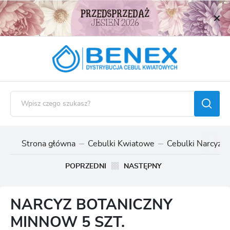
USTAWIENIA REGIONALNE
Lokalizacja
Polska
Język
polski
Waluta
Polski złoty (PLN)
Strona główna
Cebulki Kwiatowe
Cebulki Narcyzó
ZAPISZ
POPRZEDNI
NASTĘPNY
NARCYZ BOTANICZNY
MINNOW 5 SZT.