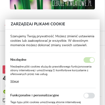
GWARANTOWANA JAKOŚĆ
ZARZĄDZAJ PLIKAMI COOKIE
Staranna selekcja roślin
BEZPIECZNE PŁATNOŚCI
Szanujemy Twoją prywatność. Możesz zmienić ustawienia
płatności PayU
cookies lub zaakceptować je wszystkie. W dowolnym
momencie możesz dokonać zmiany swoich ustawień.
WYGODNE ZWROTY
14 dni na zwrot lub wymianę!
Niezbędne
Niezbędne pliki cookies służą do prawidłowego funkcjonowania
-30%
6,43 zł
strony internetowej i umożliwiają Ci komfortowe korzystanie z
oferowanych przez nas usług.
4,50 zł
Pliki cookies odpowiadają na podejmowane przez Ciebie działania
Więcej
w celu m.in. dostosowania Twoich ustawień preferencji
Najniższa cena z 30 dni przed obniżką:
1,70 zł
prywatności, logowania czy wypełniania formularzy. Dzięki plikom
cookies strona, z której korzystasz, może działać bez zakłóceń.
Produkt dostępny
Funkcjonalne i personalizacyjne
Przedsprzedaż wysyłka od 1 września
sprawdź
Tego typu pliki cookies umożliwiają stronie internetowej