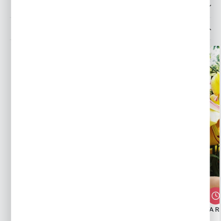
OPINIE O PRODUKCIE
MOŻESZ LUBIĆ TAKŻE...
LILIA DRZEWIASTA PRETTY WOMAN 1
LILIA DRZEWIASTA R
SZT.
SZT.