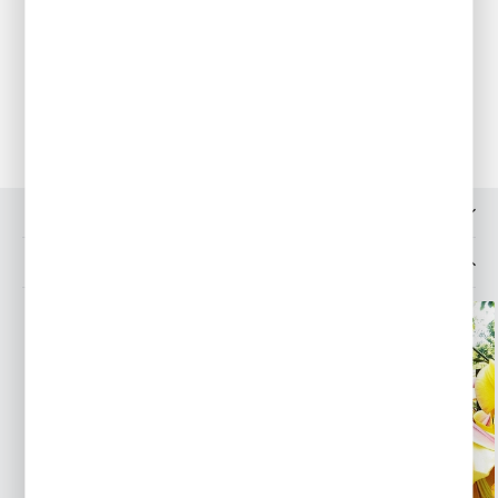
More And More jest ceniony za obfite kwitnienie
oraz długotrwałą trwałość kwiatów. To doskonały wybór dla
miłośników klasycznych, a zarazem eleganckich roślin
cebulowych. Dodaj wiosenny akcent do swojej przestrzeni dzięki
tej pięknej odmianie narcyza!
OPINIE O PRODUKCIE
MOŻESZ LUBIĆ TAKŻE...