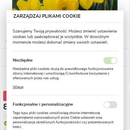
ZARZĄDZAJ PLIKAMI COOKIE
Szanujemy Twoją prywatność. Możesz zmienić ustawienia
cookies lub zaakceptować je wszystkie. W dowolnym
GWARANTOWANA JAKOŚĆ
Staranna selekcja roślin
momencie możesz dokonać zmiany swoich ustawień.
BEZPIECZNE PŁATNOŚCI
płatności PayU
Niezbędne
Niezbędne pliki cookies służą do prawidłowego funkcjonowania
WYGODNE ZWROTY
strony internetowej i umożliwiają Ci komfortowe korzystanie z
14 dni na zwrot lub wymianę!
oferowanych przez nas usług.
Pliki cookies odpowiadają na podejmowane przez Ciebie działania
Więcej
w celu m.in. dostosowania Twoich ustawień preferencji
prywatności, logowania czy wypełniania formularzy. Dzięki plikom
-32%
11,81 zł
cookies strona, z której korzystasz, może działać bez zakłóceń.
Funkcjonalne i personalizacyjne
8,02 zł
Tego typu pliki cookies umożliwiają stronie internetowej
Najniższa cena z 30 dni przed obniżką:
4,17 zł
zapamiętanie wprowadzonych przez Ciebie ustawień oraz
personalizację określonych funkcjonalności czy prezentowanych
Produkt dostępny
treści.