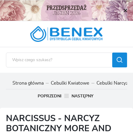
USTAWIENIA REGIONALNE
Lokalizacja
Polska
Język
polski
Waluta
Polski złoty (PLN)
Strona główna
Cebulki Kwiatowe
Cebulki Narcyzó
ZAPISZ
POPRZEDNI
NASTĘPNY
NARCISSUS - NARCYZ
BOTANICZNY MORE AND