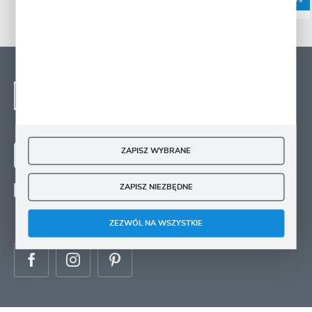
NEWSLETTER - ZAPISZ
SIĘ
Zapisz się na newsletter i otrzymuj wiadomości o
nowościach, promocjach oraz poradach ogrodniczych
ZAPISZ WYBRANE
ZAPISZ SIĘ
ZAPISZ NIEZBĘDNE
Wyrażam zgodę na otrzymywanie drogą elektroniczną na wskazany przeze mnie
adres e-mail informacji
dotyczących świadczonych przez Administratora. Zgoda może zostać cofnięta w
każdym czasie.
ZEZWÓL NA WSZYSTKIE