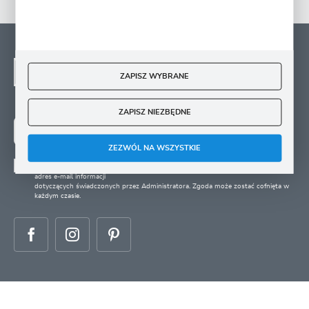
NEWSLETTER - ZAPISZ
SIĘ
ZAPISZ WYBRANE
Zapisz się na newsletter i otrzymuj wiadomości o
nowościach, promocjach oraz poradach ogrodniczych
ZAPISZ NIEZBĘDNE
ZAPISZ SIĘ
ZEZWÓL NA WSZYSTKIE
Wyrażam zgodę na otrzymywanie drogą elektroniczną na wskazany przeze mnie
adres e-mail informacji
dotyczących świadczonych przez Administratora. Zgoda może zostać cofnięta w
każdym czasie.