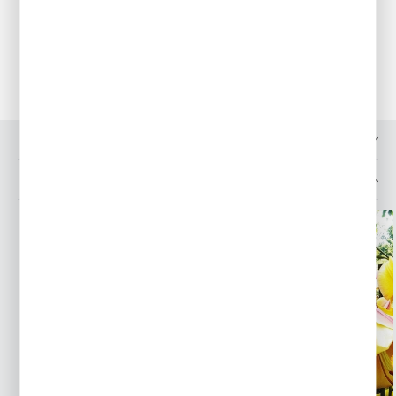
i przechowujemy w w koszykach w suchym i przewiewnym
miejscu. Tulipany mogą pozostawać w ogrodzie bez
wykopywania przez kilka lat.
OPINIE O PRODUKCIE
MOŻESZ LUBIĆ TAKŻE...