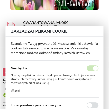
GWARANTOWANA JAKOŚĆ
Staranna selekcja roślin
ZARZĄDZAJ PLIKAMI COOKIE
BEZPIECZNE PŁATNOŚCI
płatności PayU
Szanujemy Twoją prywatność. Możesz zmienić ustawienia
cookies lub zaakceptować je wszystkie. W dowolnym
WYGODNE ZWROTY
momencie możesz dokonać zmiany swoich ustawień.
14 dni na zwrot lub wymianę!
Niezbędne
-40%
88,74 zł
Niezbędne pliki cookies służą do prawidłowego funkcjonowania
strony internetowej i umożliwiają Ci komfortowe korzystanie z
52,83 zł
oferowanych przez nas usług.
Pliki cookies odpowiadają na podejmowane przez Ciebie działania
Najniższa cena z 30 dni przed obniżką:
18,81 zł
Więcej
w celu m.in. dostosowania Twoich ustawień preferencji
Produkt dostępny
prywatności, logowania czy wypełniania formularzy. Dzięki plikom
cookies strona, z której korzystasz, może działać bez zakłóceń.
Przedsprzedaż wysyłka od 1 września
sprawdź
Funkcjonalne i personalizacyjne