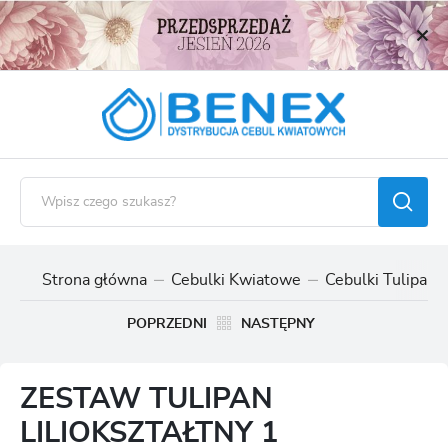
USTAWIENIA REGIONALNE
Lokalizacja
Polska
Język
polski
Waluta
Polski złoty (PLN)
Strona główna
Cebulki Kwiatowe
Cebulki Tulipan
ZAPISZ
POPRZEDNI
NASTĘPNY
ZESTAW TULIPAN
LILIOKSZTAŁTNY 1