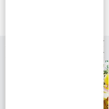
przełomie czerwca i lipca. Suszymy, nastepnie oczyszczamy i
przechowujemy w w koszykach w suchym i przewiewnym
miejscu. Tulipany mogą pozostawać w ogrodzie bez
wykopywania przez kilka lat.
OPINIE O PRODUKCIE
MOŻESZ LUBIĆ TAKŻE...