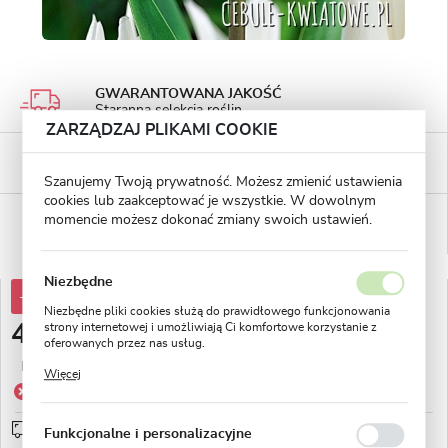
GWARANTOWANA JAKOŚĆ
Staranna selekcja roślin
ZARZĄDZAJ PLIKAMI COOKIE
BEZPIECZNE PŁATNOŚCI
płatności PayU
Szanujemy Twoją prywatność. Możesz zmienić ustawienia
cookies lub zaakceptować je wszystkie. W dowolnym
WYGODNE ZWROTY
momencie możesz dokonać zmiany swoich ustawień.
14 dni na zwrot lub wymianę!
Niezbędne
-75%
18,76 zł
Niezbędne pliki cookies służą do prawidłowego funkcjonowania
4,69 zł
strony internetowej i umożliwiają Ci komfortowe korzystanie z
oferowanych przez nas usług.
Pliki cookies odpowiadają na podejmowane przez Ciebie działania
Najniższa cena z 30 dni przed obniżką:
7,51 zł
Więcej
w celu m.in. dostosowania Twoich ustawień preferencji
Produkt niedostępny
prywatności, logowania czy wypełniania formularzy. Dzięki plikom
cookies strona, z której korzystasz, może działać bez zakłóceń.
Wysyłka 48H
sprawdź
Funkcjonalne i personalizacyjne