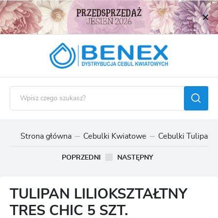
USTAWIENIA REGIONALNE
Lokalizacja
Polska
Język
polski
Waluta
Polski złoty (PLN)
Strona główna
Cebulki Kwiatowe
Cebulki Tulipan
ZAPISZ
POPRZEDNI
NASTĘPNY
TULIPAN LILIOKSZTAŁTNY
TRES CHIC 5 SZT.