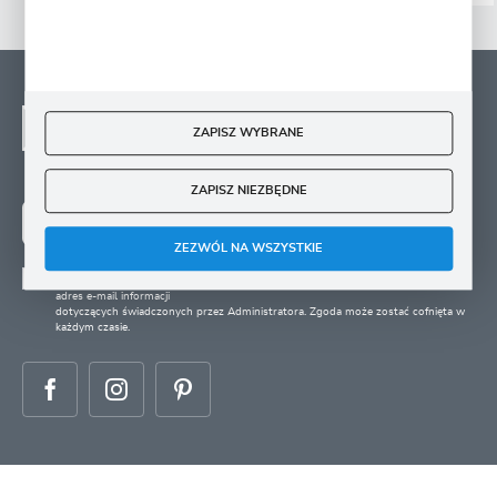
NEWSLETTER - ZAPISZ
SIĘ
ZAPISZ WYBRANE
Zapisz się na newsletter i otrzymuj wiadomości o
nowościach, promocjach oraz poradach ogrodniczych
ZAPISZ NIEZBĘDNE
ZAPISZ SIĘ
ZEZWÓL NA WSZYSTKIE
Wyrażam zgodę na otrzymywanie drogą elektroniczną na wskazany przeze mnie
adres e-mail informacji
dotyczących świadczonych przez Administratora. Zgoda może zostać cofnięta w
każdym czasie.