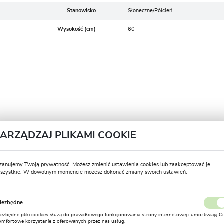
Stanowisko
Słoneczne/Półcień
Wysokość (cm)
60
kalniaki, a także do uprawy między drzewami i cebulkami kwiatowmymi.
ZARZĄDZAJ PLIKAMI COOKIE
zanujemy Twoją prywatność. Możesz zmienić ustawienia cookies lub zaakceptować je
szystkie. W dowolnym momencie możesz dokonać zmiany swoich ustawień.
.
USTAWIENIA REGIONALNE
iezbędne
Lokalizacja
zechowujemy w przewiewnym miejscu aż do jesieni, kiedy to sadzimy ją 
iezbędne pliki cookies służą do prawidłowego funkcjonowania strony internetowej i umożliwiają Ci
Polska
omfortowe korzystanie z oferowanych przez nas usług.