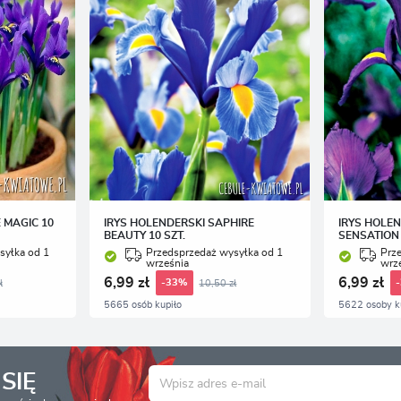
 MAGIC 10
IRYS HOLENDERSKI SAPHIRE
IRYS HOLE
BEAUTY 10 SZT.
SENSATION 
syłka od 1
Przedsprzedaż wysyłka od 1
Prz
września
wrz
6,99 zł
6,99 zł
ł
10,50 zł
-33%
5665 osób kupiło
5622 osoby k
SIĘ