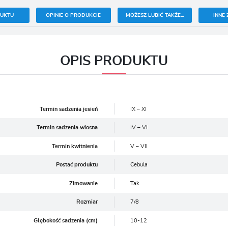
DUKTU
OPINIE O PRODUKCIE
MOŻESZ LUBIĆ TAKŻE...
INNE 
OPIS PRODUKTU
Termin sadzenia jesień
IX – XI
Termin sadzenia wiosna
IV – VI
Termin kwitnienia
V – VII
Postać produktu
Cebula
Zimowanie
Tak
Rozmiar
7/8
Głębokość sadzenia (cm)
10-12