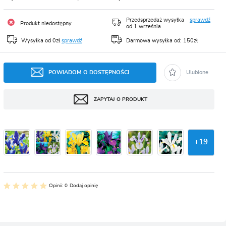
CJA
Przedsprzedaż wysyłka
sprawdź
Produkt niedostępny
od 1 września
Wysyłka od 0zł
sprawdź
Darmowa wysyłka od: 150zł
POWIADOM O DOSTĘPNOŚCI
Ulubione
ZAPYTAJ O PRODUKT
+
19
Opinii: 0
Dodaj opinię