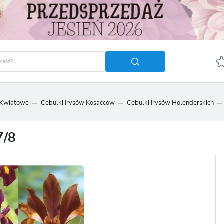
 Kwiatowe
Cebulki Irysów Kosaćców
Cebulki Irysów Holenderskich
GUJ SIĘ
ZAREJ
POLECA
7/8
OTRZYMASZ LICZNE DODA
podgląd statusu realizac
podgląd historii zakupó
brak konieczności wprow
możliwość otrzymania r
Zapomniałem hasła