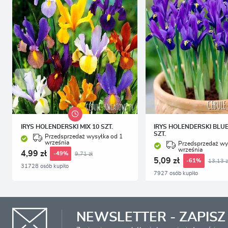
IRYS HOLENDERSKI MIX 10 SZT.
IRYS HOLENDERSKI BLUE
SZT.
Przedsprzedaż wysyłka od 1
września
Przedsprzedaż wy
września
4,99 zł
9,71 zł
-49%
5,09 zł
13,13 z
-61%
31728 osób kupiło
7927 osób kupiło
NEWSLETTER - ZAPISZ 