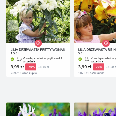
LILIA DRZEWIASTA PRETTY WOMAN
LILIA DRZEWIASTA RISI
1 SZT.
SZT.
Przedsprzedaż wysyłka od 1
Przedsprzedaż wy
września
września
3,99 zł
3,99 zł
13,10 zł
13,10 z
-70%
-70%
269716 osób kupiło
107871 osób kupiło