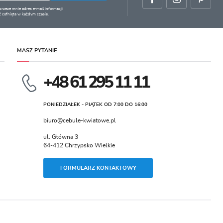
zeze mnie adres e-mail informacji
 cofnięta w każdym czasie.
MASZ PYTANIE
+48 61 295 11 11
PONIEDZIAŁEK - PIĄTEK OD 7:00 DO 16:00
biuro@cebule-kwiatowe.pl
ul. Główna 3
64-412 Chrzypsko Wielkie
FORMULARZ KONTAKTOWY