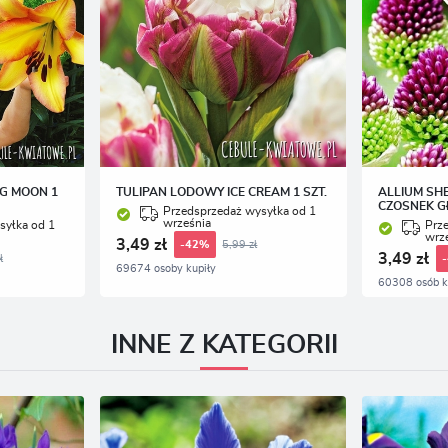
NG MOON 1
TULIPAN LODOWY ICE CREAM 1 SZT.
ALLIUM SH
CZOSNEK G
Przedsprzedaż wysyłka od 1
września
syłka od 1
Prz
wrz
3,49 zł
5,99 zł
-42%
3,49 zł
ł
69674 osoby kupiły
60308 osób k
INNE Z KATEGORII