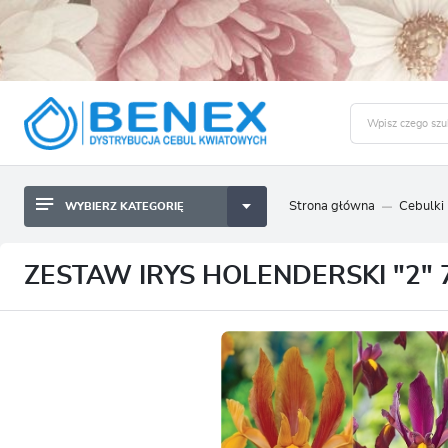
Strona główna
Cebulki
WYBIERZ KATEGORIĘ
BYLINY SADZONKI BULWY
ZALO
CEBULKI KWIATOWE
BYLINY SADZONKI BULWY
ZESTAW IRYS HOLENDERSKI "2" 
NASIONA
CEBULKI KWIATOWE
CEBULA DYMKA
NASIONA
CEBULKI I SADZONKI WARZYW
CEBULA DYMKA
SADZONKI TRAW OZDOBNYCH
CEBULKI I SADZONKI WARZYW