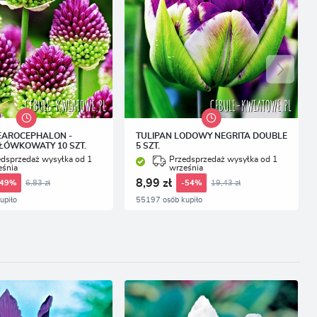
EAROCEPHALON -
TULIPAN LODOWY NEGRITA DOUBLE
ŁÓWKOWATY 10 SZT.
5 SZT.
edsprzedaż wysyłka od 1
Przedsprzedaż wysyłka od 1
eśnia
września
8,99 zł
6,83 zł
19,43 zł
-49%
-54%
upiło
55197 osób kupiło