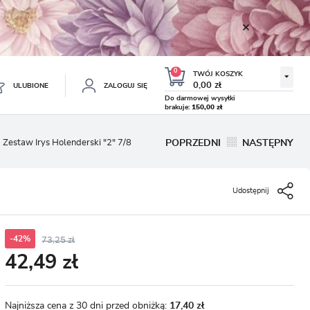
0
TWÓJ KOSZYK
0,00 zł
ULUBIONE
ZALOGUJ SIĘ
Do darmowej wysyłki
brakuje:
150,00 zł
Twój koszyk jest pusty
Zestaw Irys Holenderski "2" 7/8
POPRZEDNI
NASTĘPNY
ESTRUJ SIĘ
NE
Udostępnij
TKOWE KORZYŚCI:
TULIPAN LODOWY NEGRITA
KROKUS WIOSENNY MIX 50
DOUBLE 5 SZT.
SZT.
8.99 zł
19.99 zł
-54%
-54%
19.43 zł
43.32 zł
ji zamówień
w
-42%
73,25 zł
42,49 zł
adzania swoich danych przy kolejnych zakupach
abatów i kuponów promocyjnych
Najniższa cena z 30 dni przed obniżką:
17,40 zł