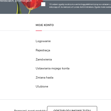
nowościach, promocjach
Wyrażam zgodę na otrzymywanie drogą elektroniczną na wskazany pr
dotyczących świadczonych przez Administratora. Zgoda może zostać
MOJE KONTO
Logowanie
Rejestracja
Zamówienia
Ustawiania mojego konta
Zmiana hasła
Ulubione
Rozpocznij zwrot produktu:
ODSTĄP OD UMOWY TUTAJ