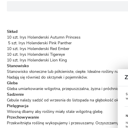
Skład
10 szt. Irys Holenderski Autumn Princess
5 szt. Irys Holenderski Pink Panther
10 szt. Irys Holenderski Red Ember
10 szt. Irys Holenderski Tigereye
10 szt. Irys Holenderski Lion King
Stanowisko
Stanowisko słoneczne lub półcieniste, ciepłe. Idealne rośliny na s
Nadają się również do skrzynek i pojemników.
Gleba
Gleba umiarkowanie wilgotna, przepuszczalna, żyzna i próchnicza.
S
Sadzenie
w
Cebule należy sadzić od wrzesnia do listopada na głębokość ok 8 cm
Pielęgnacja
Wiosną dbamy aby rośliny miały stale wilgotną glebę.
N
Przechowywanie
Przekwitnięta roślinę wykopujemy i przesuszamy. Oczyszczamy i pr
N
k