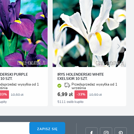
NDERSKI PURPLE
IRYS HOLENDERSKI WHITE
10 SZT.
EXELSIOR 10 SZT.
edsprzedaż wysyłka od 1
Przedsprzedaż wysyłka od 1
eśnia
września
6,99 zł
10,50 zł
10,50 zł
-33%
-33%
upiły
5111 osób kupiło
ZAPISZ SIĘ