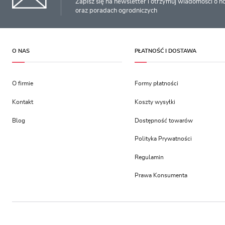
Zapisz się na newsletter i otrzymuj wiadomości o 
oraz poradach ogrodniczych
O NAS
PŁATNOŚĆ I DOSTAWA
O firmie
Formy płatności
Kontakt
Koszty wysyłki
Blog
Dostępność towarów
Polityka Prywatności
Regulamin
Prawa Konsumenta