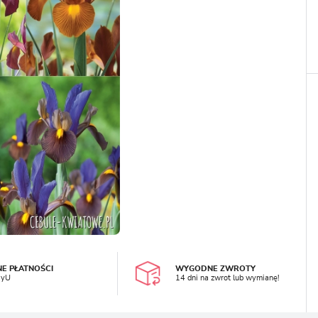
LOGUJ SIĘ
REJESTRA
NE PŁATNOŚCI
WYGODNE ZWROTY
ayU
14 dni na zwrot lub wymianę!