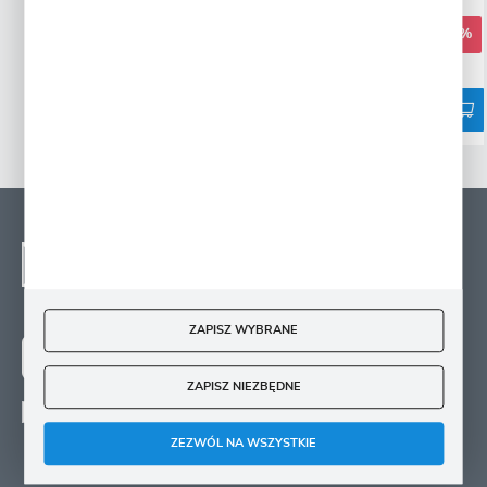
września
4,99 zł
9,71 zł
-49%
5,09 zł
-61%
31741 osób kupiło
7927 osób kupiło
NEWSLETTER - ZAPISZ
SIĘ
Zapisz się na newsletter i otrzymuj wiadomości o
nowościach, promocjach oraz poradach ogrodniczych
ZAPISZ WYBRANE
ZAPISZ SIĘ
ZAPISZ NIEZBĘDNE
Wyrażam zgodę na otrzymywanie drogą elektroniczną na wskazany przeze mnie
adres e-mail informacji
ZEZWÓL NA WSZYSTKIE
dotyczących świadczonych przez Administratora. Zgoda może zostać cofnięta w
każdym czasie.