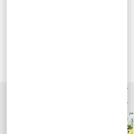
Gleba powinna być żyzna, próchnicza i dobrze przepuszczalna.
Sadzenie
Cebule należy sadzić na głębokość 12 cm. Odległość sadzenia
powinna wynosić 8 cm.
Pielęgnacja
PielęgnacjaWiosną dbamy aby rośliny miały stale wilgotną
glebę. Najlepszym momentem do przesadzania irysów jest okres
od 4-6 tygodni po przekwitnięciu.
Przechowywanie
Po zżółknięciu liści należy cebule wykopać, oczyścić i
przechowywać w zaciemnionym, chłodnym pomieszczeniu.
OPINIE O PRODUKCIE
MOŻESZ LUBIĆ TAKŻE...