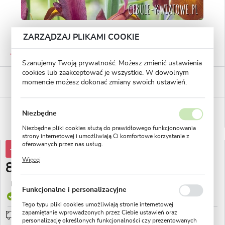
ZARZĄDZAJ PLIKAMI COOKIE
GWARANTOWANA JAKOŚĆ
Staranna selekcja roślin
Szanujemy Twoją prywatność. Możesz zmienić ustawienia
cookies lub zaakceptować je wszystkie. W dowolnym
BEZPIECZNE PŁATNOŚCI
momencie możesz dokonać zmiany swoich ustawień.
płatności PayU
WYGODNE ZWROTY
Niezbędne
14 dni na zwrot lub wymianę!
Niezbędne pliki cookies służą do prawidłowego funkcjonowania
strony internetowej i umożliwiają Ci komfortowe korzystanie z
oferowanych przez nas usług.
-47%
16,02 zł
Pliki cookies odpowiadają na podejmowane przez Ciebie działania
Więcej
w celu m.in. dostosowania Twoich ustawień preferencji
8,49 zł
prywatności, logowania czy wypełniania formularzy. Dzięki plikom
cookies strona, z której korzystasz, może działać bez zakłóceń.
Najniższa cena z 30 dni przed obniżką:
2,99 zł
Funkcjonalne i personalizacyjne
Produkt dostępny
Tego typu pliki cookies umożliwiają stronie internetowej
zapamiętanie wprowadzonych przez Ciebie ustawień oraz
Przedsprzedaż wysyłka od 1 września
sprawdź
personalizację określonych funkcjonalności czy prezentowanych