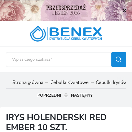
USTAWIENIA REGIONALNE
Lokalizacja
Polska
Język
polski
Waluta
Polski złoty (PLN)
Strona główna
Cebulki Kwiatowe
Cebulki Irysów 
ZAPISZ
POPRZEDNI
NASTĘPNY
IRYS HOLENDERSKI RED
EMBER 10 SZT.