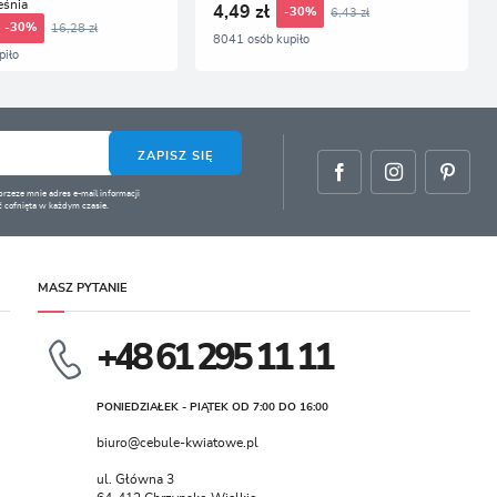
eśnia
4,49 zł
6,43 zł
-30%
16,28 zł
-30%
8041 osób kupiło
piło
ZAPISZ SIĘ
zeze mnie adres e-mail informacji
 cofnięta w każdym czasie.
MASZ PYTANIE
+48 61 295 11 11
PONIEDZIAŁEK - PIĄTEK OD 7:00 DO 16:00
biuro@cebule-kwiatowe.pl
ul. Główna 3