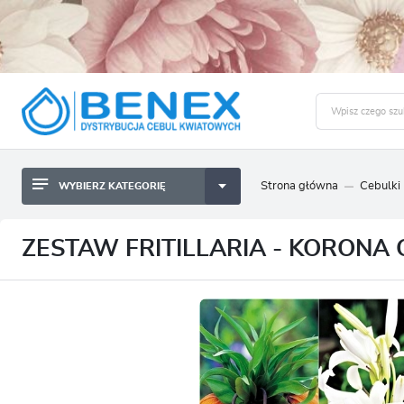
Strona główna
Cebulki
WYBIERZ KATEGORIĘ
BYLINY SADZONKI BULWY
ZALO
CEBULKI KWIATOWE
BYLINY SADZONKI BULWY
ZESTAW FRITILLARIA - KORONA
NASIONA
CEBULKI KWIATOWE
CEBULA DYMKA
NASIONA
CEBULKI I SADZONKI WARZYW
CEBULA DYMKA
SADZONKI TRAW OZDOBNYCH
CEBULKI I SADZONKI WARZYW