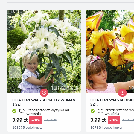
P
W
T
p
p
p
LILIA DRZEWIASTA PRETTY WOMAN
LILIA DRZEWIASTA RISI
1 SZT.
SZT.
Przedsprzedaż wysyłka od 1
Przedsprzedaż wy
września
września
3,99 zł
3,99 zł
13,10 zł
13,10 z
-70%
-70%
269875 osób kupiło
107984 osoby kupiły