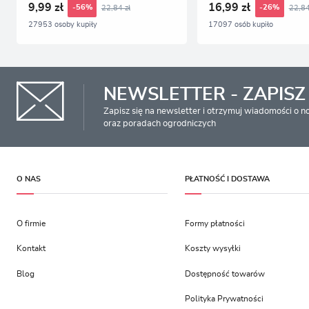
9,99 zł
16,99 zł
22,84 zł
22,84
-56%
-26%
27953 osoby kupiły
17097 osób kupiło
NEWSLETTER - ZAPISZ 
Zapisz się na newsletter i otrzymuj wiadomości o 
oraz poradach ogrodniczych
O NAS
PŁATNOŚĆ I DOSTAWA
O firmie
Formy płatności
Kontakt
Koszty wysyłki
Blog
Dostępność towarów
Polityka Prywatności