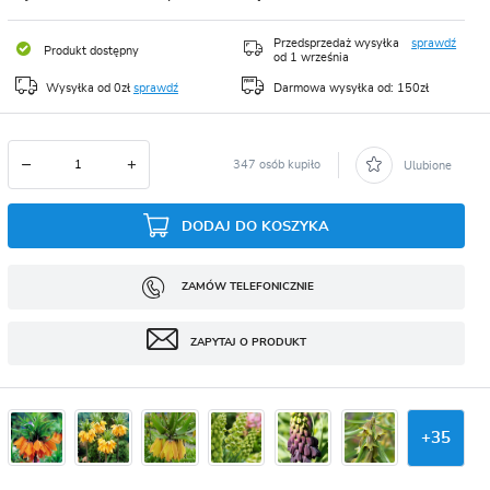
CJA
Przedsprzedaż wysyłka
sprawdź
Produkt dostępny
od 1 września
Wysyłka od 0zł
sprawdź
Darmowa wysyłka od: 150zł
347 osób kupiło
Ulubione
DODAJ DO KOSZYKA
ZAMÓW TELEFONICZNIE
ZAPYTAJ O PRODUKT
+
35