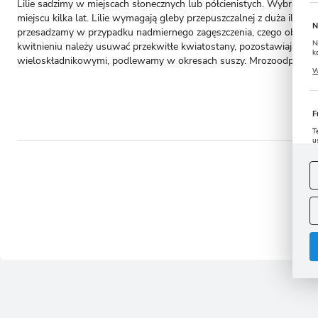
Lilie sadzimy w miejscach słonecznych lub półcienistych. Wybranie
miejscu kilka lat. Lilie wymagają gleby przepuszczalnej z duża iloś
N
przesadzamy w przypadku nadmiernego zagęszczenia, czego objawem j
N
kwitnieniu należy usuwać przekwitłe kwiatostany, pozostawiając jak
k
wieloskładnikowymi, podlewamy w okresach suszy. Mrozoodporność c
P
W
u
s
F
T
u
D
W
s
f
- to 
A
A
C
W
i
n
u
z
R
D
s