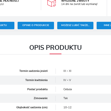
NE PŁATNOŚCI
WYGODNE ZWROTY
ayU
14 dni na zwrot lub wymianę!
DUKTU
OPINIE O PRODUKCIE
MOŻESZ LUBIĆ TAKŻE...
INNE 
OPIS PRODUKTU
Termin sadzenia jesień
IX – XI
Termin kwitnienia
IV – V
Postać produktu
Cebula
Zimowanie
Tak
Głębokość sadzenia (cm)
10-12