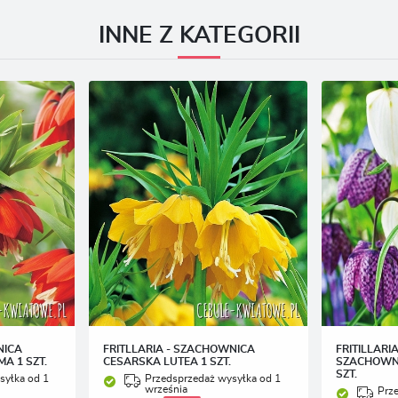
INNE Z KATEGORII
NICA
FRITLLARIA - SZACHOWNICA
FRITILLARI
A 1 SZT.
CESARSKA LUTEA 1 SZT.
SZACHOWN
SZT.
syłka od 1
Przedsprzedaż wysyłka od 1
września
Prz