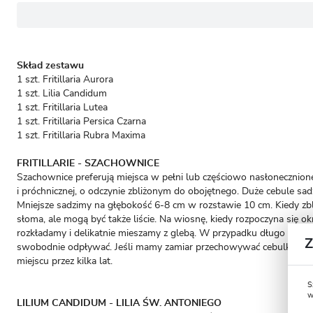
Skład zestawu
1 szt. Fritillaria Aurora
1 szt. Lilia Candidum
1 szt. Fritillaria Lutea
1 szt. Fritillaria Persica Czarna
1 szt. Fritillaria Rubra Maxima
FRITILLARIE - SZACHOWNICE
Szachownice preferują miejsca w pełni lub częściowo nasłonecznione,
i próchnicznej, o odczynie zbliżonym do obojętnego. Duże cebule sadz
Mniejsze sadzimy na głębokość 6-8 cm w rozstawie 10 cm. Kiedy zbliża
słoma, ale mogą być także liście. Na wiosnę, kiedy rozpoczyna się 
rozkładamy i delikatnie mieszamy z glebą. W przypadku długo utrzy
swobodnie odpływać. Jeśli mamy zamiar przechowywać cebulki, war
miejscu przez kilka lat.
S
w
LILIUM CANDIDUM - LILIA ŚW. ANTONIEGO