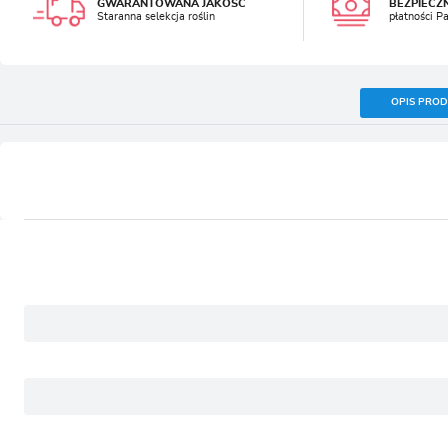
GWARANTOWANA JAKOŚĆ
BEZPIECZ
Staranna selekcja roślin
płatności P
OPIS PRO