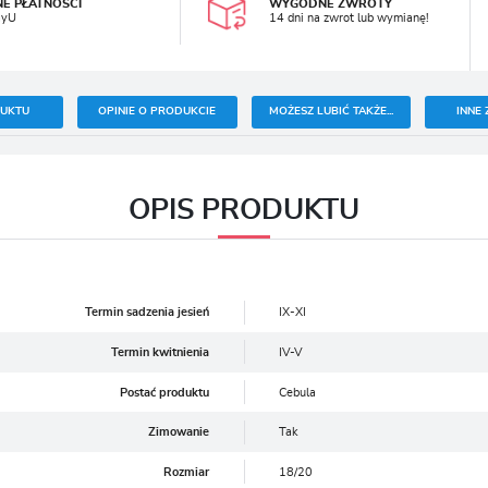
NE PŁATNOŚCI
WYGODNE ZWROTY
ayU
14 dni na zwrot lub wymianę!
DUKTU
OPINIE O PRODUKCIE
MOŻESZ LUBIĆ TAKŻE...
INNE 
OPIS PRODUKTU
Termin sadzenia jesień
IX-XI
Termin kwitnienia
IV-V
Postać produktu
Cebula
Zimowanie
Tak
Rozmiar
18/20