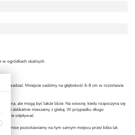
że w ogródkach skalnych.
ba je rozsadzać. Mniejsze sadzimy na głębokość 6-8 cm w rozzstawie
się słoma, ale mogą być także liście. Na wiosnę, kiedy rozpoczyna się
damy i delikatnie mieszamy z glebą. W przypadku długo
wobodnie odpływać.
zachownice pozostawiamy na tym samym miejscu przez kilka lat.