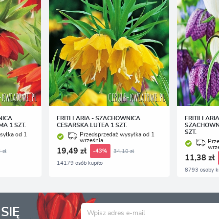
NICA
FRITLLARIA - SZACHOWNICA
FRITILLARI
A 1 SZT.
CESARSKA LUTEA 1 SZT.
SZACHOWN
SZT.
syłka od 1
Przedsprzedaż wysyłka od 1
września
Prz
wrz
19,49 zł
 zł
34,10 zł
-43%
11,38 zł
14179 osób kupiło
8793 osoby k
SIĘ