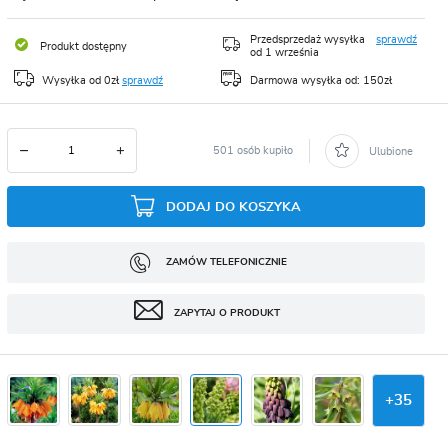
CJA
Przedsprzedaż wysyłka
sprawdź
Produkt dostępny
od 1 września
Wysyłka od 0zł
sprawdź
Darmowa wysyłka od: 150zł
501 osób kupiło
Ulubione
DODAJ DO KOSZYKA
ZAMÓW TELEFONICZNIE
ZAPYTAJ O PRODUKT
+
35