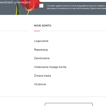
nowościach, promocjach
Wyrażam zgodę na otrzymywanie drogą elektroniczną na wskazany pr
dotyczących świadczonych przez Administratora. Zgoda może zostać
MOJE KONTO
Logowanie
Rejestracja
Zamówienia
Ustawiania mojego konta
Zmiana hasła
Ulubione