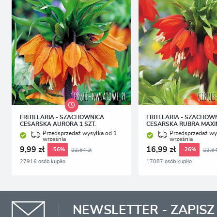
FRITILLARIA - SZACHOWNICA
FRITLLARIA - SZACHOW
CESARSKA AURORA 1 SZT.
CESARSKA RUBRA MAXIM
Przedsprzedaż wysyłka od 1
Przedsprzedaż wy
września
września
9,99 zł
16,99 zł
22,84 zł
22,84
-56%
-26%
27916 osób kupiło
17087 osób kupiło
NEWSLETTER - ZAPISZ 