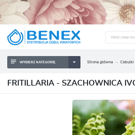
Strona główna
Cebulki
WYBIERZ KATEGORIĘ
BYLINY SADZONKI BULWY
ZALO
CEBULKI KWIATOWE
BYLINY SADZONKI BULWY
FRITILLARIA - SZACHOWNICA IVO
NASIONA
CEBULKI KWIATOWE
CEBULA DYMKA
NASIONA
CEBULKI I SADZONKI WARZYW
CEBULA DYMKA
SADZONKI TRAW OZDOBNYCH
CEBULKI I SADZONKI WARZYW