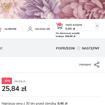
0
TWÓJ KOSZYK
0,00 zł
ULUBIONE
ZALOGUJ SIĘ
Do darmowej wysyłki
brakuje:
150,00 zł
Twój koszyk jest pusty
zt.
POPRZEDNI
NASTĘPNY
ESTRUJ SIĘ
NE
Udostępnij
TKOWE KORZYŚCI:
TULIPAN LODOWY NEGRITA
KROKUS WIOSENNY MIX 50
DOUBLE 5 SZT.
SZT.
8.99 zł
19.99 zł
-54%
-54%
19.43 zł
43.32 zł
ji zamówień
w
-30%
36,95 zł
25,84 zł
adzania swoich danych przy kolejnych zakupach
abatów i kuponów promocyjnych
Najniższa cena z 30 dni przed obniżką:
8,46 zł