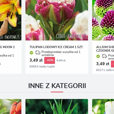
NG MOON 1
TULIPAN LODOWY ICE CREAM 1 SZT.
ALLIUM SH
CZOSNEK G
Przedsprzedaż wysyłka od 1
września
syłka od 1
Prz
wrz
3,49 zł
5,99 zł
-42%
3,49 zł
ł
69653 osoby kupiły
60271 osób k
INNE Z KATEGORII