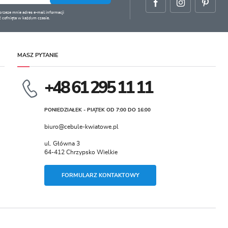
zeze mnie adres e-mail informacji
 cofnięta w każdym czasie.
MASZ PYTANIE
+48 61 295 11 11
PONIEDZIAŁEK - PIĄTEK OD 7:00 DO 16:00
biuro@cebule-kwiatowe.pl
ul. Główna 3
64-412 Chrzypsko Wielkie
FORMULARZ KONTAKTOWY