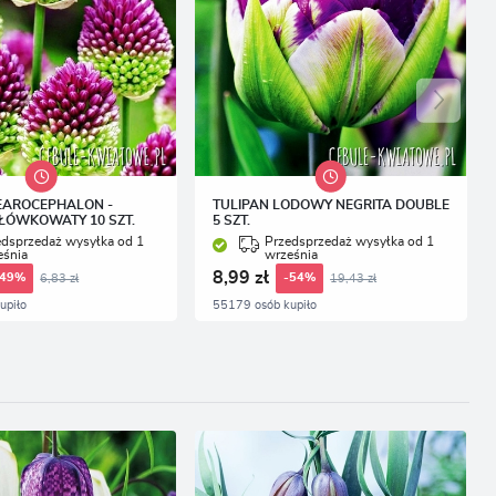
EAROCEPHALON -
TULIPAN LODOWY NEGRITA DOUBLE
ŁÓWKOWATY 10 SZT.
5 SZT.
edsprzedaż wysyłka od 1
Przedsprzedaż wysyłka od 1
eśnia
września
8,99 zł
6,83 zł
19,43 zł
-49%
-54%
upiło
55179 osób kupiło