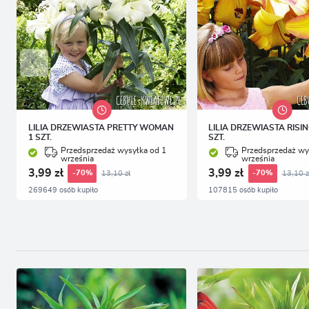
LILIA DRZEWIASTA PRETTY WOMAN
LILIA DRZEWIASTA RISI
1 SZT.
SZT.
Przedsprzedaż wysyłka od 1
Przedsprzedaż wy
września
września
3,99 zł
3,99 zł
13,10 zł
13,10 z
-70%
-70%
269649 osób kupiło
107815 osób kupiło