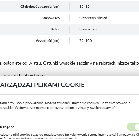
Głębokość sadzenia (cm)
10-12
Stanowisko
Słoneczne/Półcień
Kolor
Limonkowy
Wysokość (cm)
70-100
, osłonięte od wiatru. Gatunki wysokie sadzimy na rabatach, niższe tak
 zbliżonym do obojętnego.
ZARZĄDZAJ PLIKAMI COOKIE
 40 cm od siebie. Jeśli rosną za gęsto, szybko przestają kwitnąć i trze
zanujemy Twoją prywatność. Możesz zmienić ustawienia cookies lub zaakceptować je
yć, by zabezpieczyć je przed zmarznięciem. Najlepiej do tego celu nadaje 
szystkie. W dowolnym momencie możesz dokonać zmiany swoich ustawień.
żenie. By rośliny dobrze się rozwijały, wieloskładnikowy nawóz rozkła
USTAWIENIA REGIONALNE
ramy na rabatach miejsca nieco podwyższone aby woda z opadów mogła s
iezbędne
Lokalizacja
 przewiewne miejsce, w którym nie jest za gorąco. Generalnie jednak s
iezbędne pliki cookies służą do prawidłowego funkcjonowania strony internetowej i umożliwiają Ci
Polska
omfortowe korzystanie z oferowanych przez nas usług.