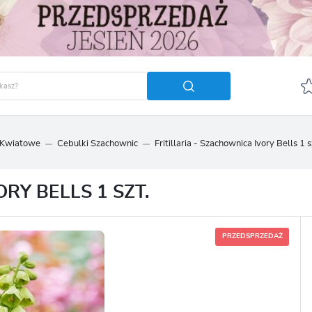
 Kwiatowe
Cebulki Szachownic
Fritillaria - Szachownica Ivory Bells 1 s
GUJ SIĘ
ZAREJ
POLECA
RY BELLS 1 SZT.
OTRZYMASZ LICZNE DODA
podgląd statusu realizac
PRZEDSPRZEDAŻ
podgląd historii zakupó
brak konieczności wprow
możliwość otrzymania r
Zapomniałem hasła