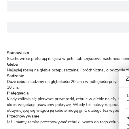
Stanowisko
Szachownice preferują miejsca w pełni lub częściowo nasłonecznione
Gleba
Najlepiej rosną na glebie przepuszczalnej i próchnicznej, o odczynie
Sadzenie
Duże cebule sadzimy na głębokości 20 cm i w odległości przynajmniej
10 cm.
Pielęgnacja
S
Kiedy zbliżają się pierwsze przymrozki, cebule w glebie należy przykr
w
okres wegetacji, usuwamy pokrywę. Wtedy też należy rozpocząć nawo
utrzymującej się wilgoci jej cebule mogą gnić, dlatego też wybie
Przechowywanie
N
Jeśli mamy zamiar przechowywać cebulki, warto do tego celu wybrać
N
k