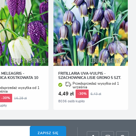
A MELEAGRIS -
FRITILLARIA UVA-VULPIS -
ICA KOSTKOWATA 10
SZACHOWNICA LISIE GRONO 5 SZT.
Przedsprzedaż wysyłka od 1
września
edsprzedaż wysyłka od 1
eśnia
4,49 zł
6,43 zł
-30%
16,28 zł
-30%
8036 osób kupiło
upiły
ZAPISZ SIĘ