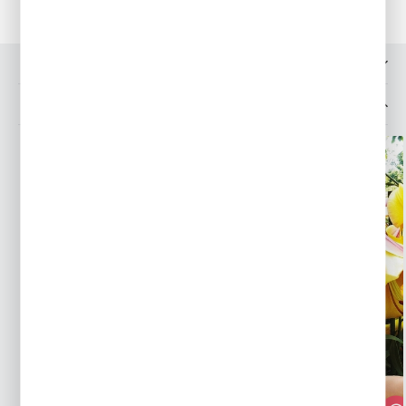
OPINIE O PRODUKCIE
MOŻESZ LUBIĆ TAKŻE...