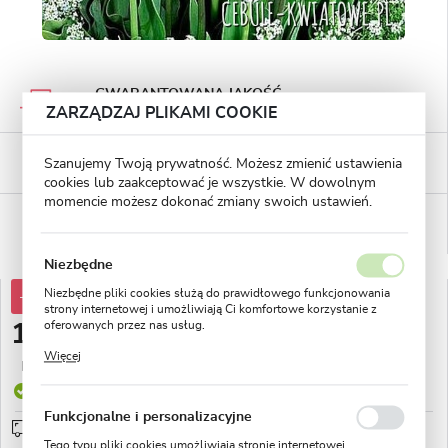
GWARANTOWANA JAKOŚĆ
Staranna selekcja roślin
ZARZĄDZAJ PLIKAMI COOKIE
BEZPIECZNE PŁATNOŚCI
Szanujemy Twoją prywatność. Możesz zmienić ustawienia
płatności PayU
cookies lub zaakceptować je wszystkie. W dowolnym
momencie możesz dokonać zmiany swoich ustawień.
WYGODNE ZWROTY
14 dni na zwrot lub wymianę!
Niezbędne
Niezbędne pliki cookies służą do prawidłowego funkcjonowania
-38%
31,51 zł
strony internetowej i umożliwiają Ci komfortowe korzystanie z
oferowanych przez nas usług.
19,44 zł
Pliki cookies odpowiadają na podejmowane przez Ciebie działania
Więcej
w celu m.in. dostosowania Twoich ustawień preferencji
Najniższa cena z 30 dni przed obniżką:
8,34 zł
prywatności, logowania czy wypełniania formularzy. Dzięki plikom
Produkt dostępny
cookies strona, z której korzystasz, może działać bez zakłóceń.
Funkcjonalne i personalizacyjne
Przedsprzedaż wysyłka od 1 września
sprawdź
Tego typu pliki cookies umożliwiają stronie internetowej