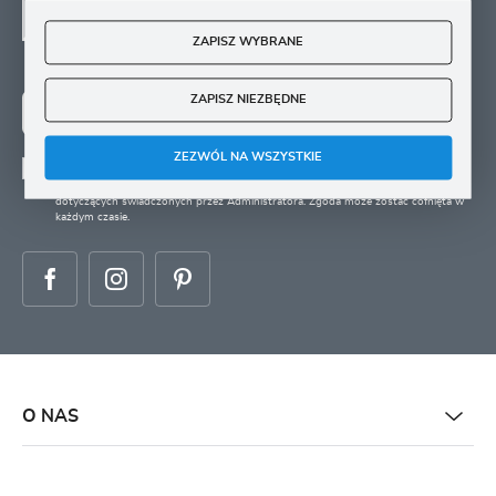
SIĘ
ZAPISZ WYBRANE
Zapisz się na newsletter i otrzymuj wiadomości o
nowościach, promocjach oraz poradach ogrodniczych
ZAPISZ NIEZBĘDNE
ZAPISZ SIĘ
ZEZWÓL NA WSZYSTKIE
Wyrażam zgodę na otrzymywanie drogą elektroniczną na wskazany przeze mnie
adres e-mail informacji
dotyczących świadczonych przez Administratora. Zgoda może zostać cofnięta w
każdym czasie.
O NAS