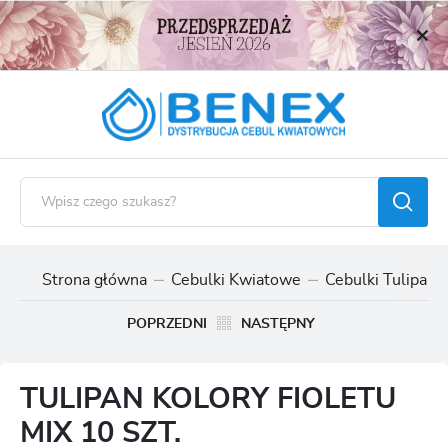
USTAWIENIA REGIONALNE
Lokalizacja
Polska
Język
polski
Waluta
Polski złoty (PLN)
Strona główna
Cebulki Kwiatowe
Cebulki Tulipan
ZAPISZ
POPRZEDNI
NASTĘPNY
TULIPAN KOLORY FIOLETU
MIX 10 SZT.