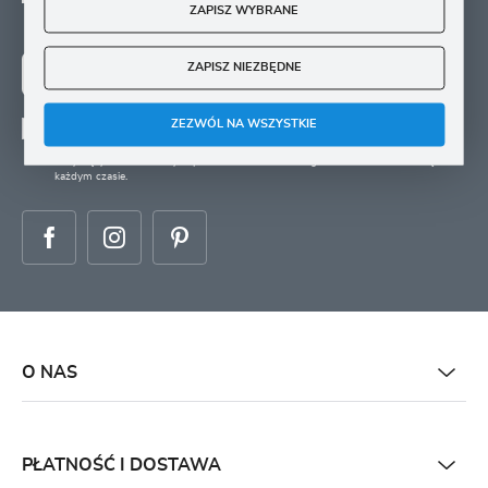
Zapisz się na newsletter i otrzymuj wiadomości o
ZAPISZ WYBRANE
nowościach, promocjach oraz poradach ogrodniczych
ZAPISZ NIEZBĘDNE
ZAPISZ SIĘ
ZEZWÓL NA WSZYSTKIE
Wyrażam zgodę na otrzymywanie drogą elektroniczną na wskazany przeze mnie
adres e-mail informacji
dotyczących świadczonych przez Administratora. Zgoda może zostać cofnięta w
każdym czasie.
O NAS
PŁATNOŚĆ I DOSTAWA