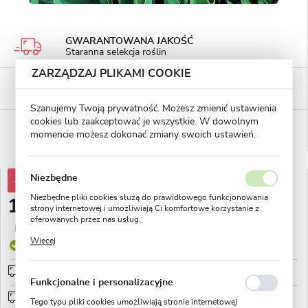
GWARANTOWANA JAKOŚĆ
Staranna selekcja roślin
ZARZĄDZAJ PLIKAMI COOKIE
BEZPIECZNE PŁATNOŚCI
płatności PayU
Szanujemy Twoją prywatność. Możesz zmienić ustawienia
cookies lub zaakceptować je wszystkie. W dowolnym
WYGODNE ZWROTY
momencie możesz dokonać zmiany swoich ustawień.
14 dni na zwrot lub wymianę!
Niezbędne
-38%
28,88 zł
Niezbędne pliki cookies służą do prawidłowego funkcjonowania
17,82 zł
strony internetowej i umożliwiają Ci komfortowe korzystanie z
oferowanych przez nas usług.
Najniższa cena z 30 dni przed obniżką:
8,62 zł
Pliki cookies odpowiadają na podejmowane przez Ciebie działania
Więcej
w celu m.in. dostosowania Twoich ustawień preferencji
Produkt dostępny
prywatności, logowania czy wypełniania formularzy. Dzięki plikom
cookies strona, z której korzystasz, może działać bez zakłóceń.
Przedsprzedaż wysyłka od 1 września
sprawdź
Funkcjonalne i personalizacyjne
Wysyłka od 0zł
sprawdź
Tego typu pliki cookies umożliwiają stronie internetowej