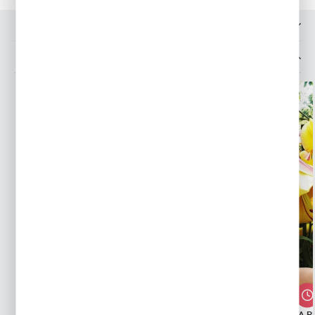
OPINIE O PRODUKCIE
MOŻESZ LUBIĆ TAKŻE...