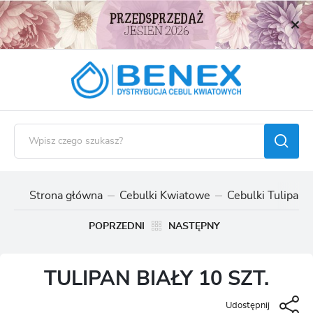
USTAWIENIA REGIONALNE
Lokalizacja
Polska
Język
polski
Waluta
Polski złoty (PLN)
Strona główna
Cebulki Kwiatowe
Cebulki Tulipan
ZAPISZ
POPRZEDNI
NASTĘPNY
TULIPAN BIAŁY 10 SZT.
Udostępnij