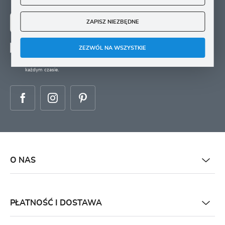
ZAPISZ NIEZBĘDNE
ZAPISZ SIĘ
ZEZWÓL NA WSZYSTKIE
Wyrażam zgodę na otrzymywanie drogą elektroniczną na wskazany przeze mnie
adres e-mail informacji
dotyczących świadczonych przez Administratora. Zgoda może zostać cofnięta w
każdym czasie.
O NAS
PŁATNOŚĆ I DOSTAWA