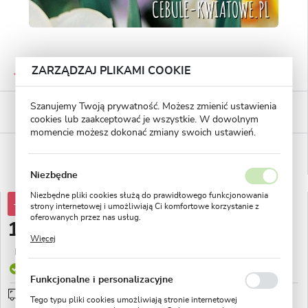
GWARANTOWANA JAKOŚĆ
ZARZĄDZAJ PLIKAMI COOKIE
Staranna selekcja roślin
BEZPIECZNE PŁATNOŚCI
Szanujemy Twoją prywatność. Możesz zmienić ustawienia
płatności PayU
cookies lub zaakceptować je wszystkie. W dowolnym
momencie możesz dokonać zmiany swoich ustawień.
WYGODNE ZWROTY
14 dni na zwrot lub wymianę!
Niezbędne
Niezbędne pliki cookies służą do prawidłowego funkcjonowania
-30%
20,35 zł
strony internetowej i umożliwiają Ci komfortowe korzystanie z
oferowanych przez nas usług.
14,23 zł
Pliki cookies odpowiadają na podejmowane przez Ciebie działania
Więcej
w celu m.in. dostosowania Twoich ustawień preferencji
Najniższa cena z 30 dni przed obniżką:
5,18 zł
prywatności, logowania czy wypełniania formularzy. Dzięki plikom
cookies strona, z której korzystasz, może działać bez zakłóceń.
Produkt dostępny
Funkcjonalne i personalizacyjne
Przedsprzedaż wysyłka od 1 września
sprawdź
Tego typu pliki cookies umożliwiają stronie internetowej