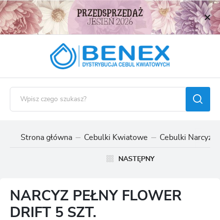
USTAWIENIA REGIONALNE
Lokalizacja
Polska
Język
polski
Waluta
Polski złoty (PLN)
Strona główna
Cebulki Kwiatowe
Cebulki Narcyzó
ZAPISZ
NASTĘPNY
NARCYZ PEŁNY FLOWER
DRIFT 5 SZT.