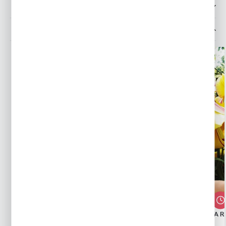
OPINIE O PRODUKCIE
MOŻESZ LUBIĆ TAKŻE...
LILIA DRZEWIASTA PRETTY WOMAN 1
LILIA DRZEWIASTA R
SZT.
SZT.