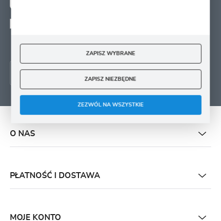
ZAPISZ SIĘ
Wyrażam zgodę na otrzymywanie drogą elektroniczną na wskazany przeze mnie
adres e-mail informacji
dotyczących świadczonych przez Administratora. Zgoda może zostać cofnięta w
każdym czasie.
ZAPISZ WYBRANE
ZAPISZ NIEZBĘDNE
ZEZWÓL NA WSZYSTKIE
O NAS
PŁATNOŚĆ I DOSTAWA
MOJE KONTO