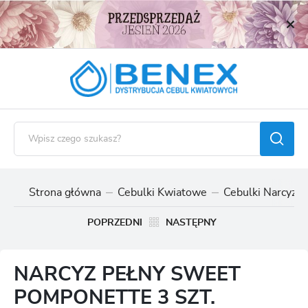
USTAWIENIA REGIONALNE
Lokalizacja
Polska
Język
polski
Waluta
Polski złoty (PLN)
Strona główna
Cebulki Kwiatowe
Cebulki Narcyzó
ZAPISZ
POPRZEDNI
NASTĘPNY
NARCYZ PEŁNY SWEET
POMPONETTE 3 SZT.