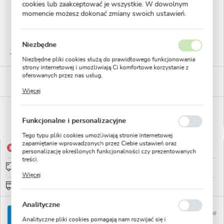
cookies lub zaakceptować je wszystkie. W dowolnym
momencie możesz dokonać zmiany swoich ustawień.
Niezbędne
GWARANTOWANA JAKOŚĆ
Staranna selekcja roślin
Niezbędne pliki cookies służą do prawidłowego funkcjonowania
strony internetowej i umożliwiają Ci komfortowe korzystanie z
oferowanych przez nas usług.
BEZPIECZNE PŁATNOŚCI
płatności PayU
Pliki cookies odpowiadają na podejmowane przez Ciebie działania
Więcej
w celu m.in. dostosowania Twoich ustawień preferencji
prywatności, logowania czy wypełniania formularzy. Dzięki plikom
WYGODNE ZWROTY
cookies strona, z której korzystasz, może działać bez zakłóceń.
14 dni na zwrot lub wymianę!
Funkcjonalne i personalizacyjne
Tego typu pliki cookies umożliwiają stronie internetowej
zapamiętanie wprowadzonych przez Ciebie ustawień oraz
Produkt niedostępny
personalizację określonych funkcjonalności czy prezentowanych
treści.
Wysyłka od 0zł
sprawdź
Dzięki tym plikom cookies możemy zapewnić Ci większy komfort
Więcej
korzystania z funkcjonalności naszej strony poprzez dopasowanie
jej do Twoich indywidualnych preferencji. Wyrażenie zgody na
Darmowa wysyłka od: 150zł
funkcjonalne i personalizacyjne pliki cookies gwarantuje
dostępność większej ilości funkcji na stronie.
Analityczne
Ulubione
POWIADOM O DOSTĘPNOŚCI
Analityczne pliki cookies pomagają nam rozwijać się i