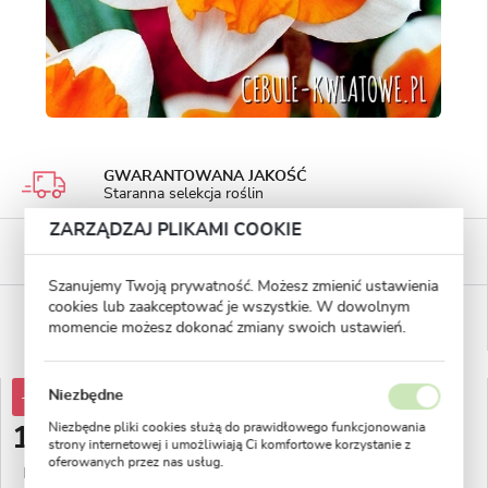
GWARANTOWANA JAKOŚĆ
Staranna selekcja roślin
ZARZĄDZAJ PLIKAMI COOKIE
BEZPIECZNE PŁATNOŚCI
płatności PayU
Szanujemy Twoją prywatność. Możesz zmienić ustawienia
cookies lub zaakceptować je wszystkie. W dowolnym
WYGODNE ZWROTY
14 dni na zwrot lub wymianę!
momencie możesz dokonać zmiany swoich ustawień.
Niezbędne
-30%
17,72 zł
Niezbędne pliki cookies służą do prawidłowego funkcjonowania
12,39 zł
strony internetowej i umożliwiają Ci komfortowe korzystanie z
oferowanych przez nas usług.
Najniższa cena z 30 dni przed obniżką:
4,69 zł
Pliki cookies odpowiadają na podejmowane przez Ciebie działania