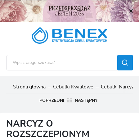
USTAWIENIA REGIONALNE
Lokalizacja
Polska
Język
polski
Waluta
Polski złoty (PLN)
Strona główna
Cebulki Kwiatowe
Cebulki Narcyzó
ZAPISZ
POPRZEDNI
NASTĘPNY
NARCYZ O
ROZSZCZEPIONYM