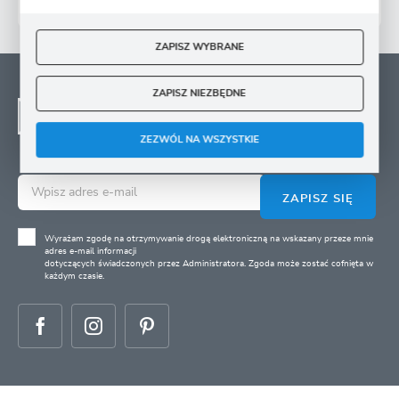
ZAPISZ WYBRANE
NEWSLETTER - ZAPISZ
ZAPISZ NIEZBĘDNE
SIĘ
Zapisz się na newsletter i otrzymuj wiadomości o
ZEZWÓL NA WSZYSTKIE
nowościach, promocjach oraz poradach ogrodniczych
ZAPISZ SIĘ
Wyrażam zgodę na otrzymywanie drogą elektroniczną na wskazany przeze mnie
adres e-mail informacji
dotyczących świadczonych przez Administratora. Zgoda może zostać cofnięta w
każdym czasie.