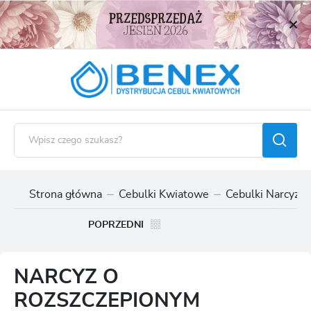
USTAWIENIA REGIONALNE
Lokalizacja
Polska
Język
polski
Waluta
Polski złoty (PLN)
Strona główna
Cebulki Kwiatowe
Cebulki Narcyzó
ZAPISZ
POPRZEDNI
NARCYZ O
ROZSZCZEPIONYM