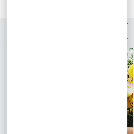
OPINIE O PRODUKCIE
MOŻESZ LUBIĆ TAKŻE...