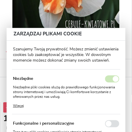
ZARZĄDZAJ PLIKAMI COOKIE
GWARANTOWANA JAKOŚĆ
Szanujemy Twoją prywatność. Możesz zmienić ustawienia
Staranna selekcja roślin
cookies lub zaakceptować je wszystkie. W dowolnym
momencie możesz dokonać zmiany swoich ustawień.
BEZPIECZNE PŁATNOŚCI
płatności PayU
Niezbędne
WYGODNE ZWROTY
Niezbędne pliki cookies służą do prawidłowego funkcjonowania
14 dni na zwrot lub wymianę!
strony internetowej i umożliwiają Ci komfortowe korzystanie z
oferowanych przez nas usług.
Pliki cookies odpowiadają na podejmowane przez Ciebie działania
Więcej
-32%
18,90 zł
w celu m.in. dostosowania Twoich ustawień preferencji
prywatności, logowania czy wypełniania formularzy. Dzięki plikom
12,83 zł
cookies strona, z której korzystasz, może działać bez zakłóceń.
Funkcjonalne i personalizacyjne
Najniższa cena z 30 dni przed obniżką:
5,00 zł
Tego typu pliki cookies umożliwiają stronie internetowej