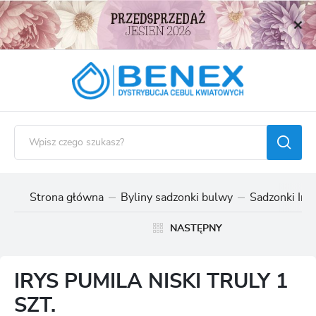
USTAWIENIA REGIONALNE
Lokalizacja
Polska
Język
polski
Waluta
Polski złoty (PLN)
Strona główna
Byliny sadzonki bulwy
Sadzonki Ir
ZAPISZ
NASTĘPNY
IRYS PUMILA NISKI TRULY 1
SZT.