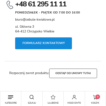
+48 61 295 11 11
PONIEDZIAŁEK - PIĄTEK OD 7:00 DO 16:00
biuro@cebule-kwiatowe.pl
ul. Główna 3
64-412 Chrzypsko Wielkie
FORMULARZ KONTAKTOWY
Rozpocznij zwrot produktu:
ODSTĄP OD UMOWY TUTAJ
Copyright by cebule-kwiatowe.pl
0
Agencja interaktywna
[ti]
Powered by
2ClickShop®
DODAJ DO KOSZYKA
KATEGORIE
SZUKAJ
ULUBIONE
MOJE KONTO
KOSZYK