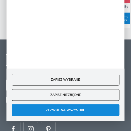
15420 osób kupiło
10892 osoby kupiły
NEWSLETTER - ZAPISZ
SIĘ
Zapisz się na newsletter i otrzymuj wiadomości o
nowościach, promocjach oraz poradach ogrodniczych
ZAPISZ WYBRANE
ZAPISZ SIĘ
ZAPISZ NIEZBĘDNE
Wyrażam zgodę na otrzymywanie drogą elektroniczną na wskazany przeze mnie
adres e-mail informacji
dotyczących świadczonych przez Administratora. Zgoda może zostać cofnięta w
ZEZWÓL NA WSZYSTKIE
każdym czasie.