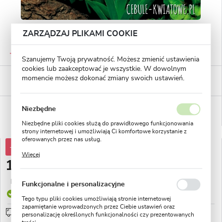
ZARZĄDZAJ PLIKAMI COOKIE
GWARANTOWANA JAKOŚĆ
Staranna selekcja roślin
Szanujemy Twoją prywatność. Możesz zmienić ustawienia
cookies lub zaakceptować je wszystkie. W dowolnym
BEZPIECZNE PŁATNOŚCI
momencie możesz dokonać zmiany swoich ustawień.
płatności PayU
WYGODNE ZWROTY
Niezbędne
14 dni na zwrot lub wymianę!
Niezbędne pliki cookies służą do prawidłowego funkcjonowania
strony internetowej i umożliwiają Ci komfortowe korzystanie z
oferowanych przez nas usług.
-30%
14,97 zł
Pliki cookies odpowiadają na podejmowane przez Ciebie działania
Więcej
w celu m.in. dostosowania Twoich ustawień preferencji
10,47 zł
prywatności, logowania czy wypełniania formularzy. Dzięki plikom
cookies strona, z której korzystasz, może działać bez zakłóceń.
Najniższa cena z 30 dni przed obniżką:
4,99 zł
Funkcjonalne i personalizacyjne
Produkt dostępny
Tego typu pliki cookies umożliwiają stronie internetowej
zapamiętanie wprowadzonych przez Ciebie ustawień oraz
Przedsprzedaż wysyłka od 1 września
sprawdź
personalizację określonych funkcjonalności czy prezentowanych