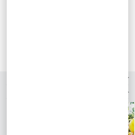
Najlepiej rośnie na glebach lekkich, piaszczysto- gliniastych,
wilgotnych ze znaczną zawartością próchnicy.
Sadzenie
Kłacza sadzimy na głębokość około 12 cm w odstępach 20-25
cm.
Pielęgnacja
Roślina mrozoodporna.
Przechowywanie
Pozostawiamy na tym samym miejscu do następnego sezonu.
OPINIE O PRODUKCIE
MOŻESZ LUBIĆ TAKŻE...