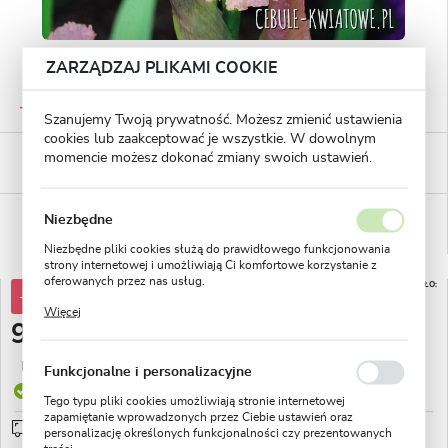
ZARZĄDZAJ PLIKAMI COOKIE
GWARANTOWANA JAKOŚĆ
Staranna selekcja roślin
Szanujemy Twoją prywatność. Możesz zmienić ustawienia
cookies lub zaakceptować je wszystkie. W dowolnym
BEZPIECZNE PŁATNOŚCI
momencie możesz dokonać zmiany swoich ustawień.
płatności PayU
WYGODNE ZWROTY
Niezbędne
14 dni na zwrot lub wymianę!
Niezbędne pliki cookies służą do prawidłowego funkcjonowania
strony internetowej i umożliwiają Ci komfortowe korzystanie z
oferowanych przez nas usług.
DO KOŃCA PROMOCJI POZOSTAŁO:
-44%
17,85 zł
Pliki cookies odpowiadają na podejmowane przez Ciebie działania
Więcej
23
0
43
w celu m.in. dostosowania Twoich ustawień preferencji
9,99 zł
prywatności, logowania czy wypełniania formularzy. Dzięki plikom
dni
godz.
min.
cookies strona, z której korzystasz, może działać bez zakłóceń.
Najniższa cena z 30 dni przed obniżką:
4,99 zł
Funkcjonalne i personalizacyjne
Produkt dostępny
Tego typu pliki cookies umożliwiają stronie internetowej
zapamiętanie wprowadzonych przez Ciebie ustawień oraz
Przedsprzedaż wysyłka od 1 września
sprawdź
personalizację określonych funkcjonalności czy prezentowanych