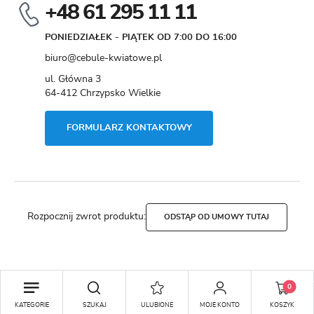
+48 61 295 11 11
PONIEDZIAŁEK - PIĄTEK OD 7:00 DO 16:00
biuro@cebule-kwiatowe.pl
ul. Główna 3
64-412 Chrzypsko Wielkie
FORMULARZ KONTAKTOWY
Rozpocznij zwrot produktu:
ODSTĄP OD UMOWY TUTAJ
Copyright by cebule-kwiatowe.pl
0
Agencja interaktywna
[ti]
Powered by
2ClickShop®
DODAJ DO KOSZYKA
KATEGORIE
SZUKAJ
ULUBIONE
MOJE KONTO
KOSZYK