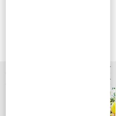
Najlepiej rośnie na glebach lekkich, piaszczysto- gliniastych,
wilgotnych ze znaczną zawartością próchnicy.
Sadzenie
Kłacza sadzimy na głębokość około 12 cm w odstępach 20-25
cm.
Pielęgnacja
Roślina mrozoodporna.
Przechowywanie
Pozostawiamy na tym samym miejscu do następnego sezonu.
OPINIE O PRODUKCIE
MOŻESZ LUBIĆ TAKŻE...