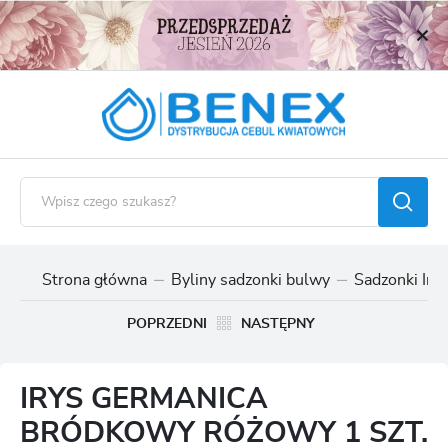
USTAWIENIA REGIONALNE
Lokalizacja
Polska
Język
polski
Waluta
Polski złoty (PLN)
Strona główna
Byliny sadzonki bulwy
Sadzonki Ir
ZAPISZ
POPRZEDNI
NASTĘPNY
IRYS GERMANICA
BRÓDKOWY RÓŻOWY 1 SZT.