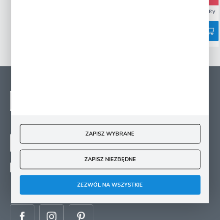
10892 osoby kupiły
10224 osoby kupiły
NEWSLETTER - ZAPISZ
SIĘ
Zapisz się na newsletter i otrzymuj wiadomości o
nowościach, promocjach oraz poradach ogrodniczych
ZAPISZ WYBRANE
ZAPISZ SIĘ
ZAPISZ NIEZBĘDNE
Wyrażam zgodę na otrzymywanie drogą elektroniczną na wskazany przeze mnie
adres e-mail informacji
dotyczących świadczonych przez Administratora. Zgoda może zostać cofnięta w
ZEZWÓL NA WSZYSTKIE
każdym czasie.