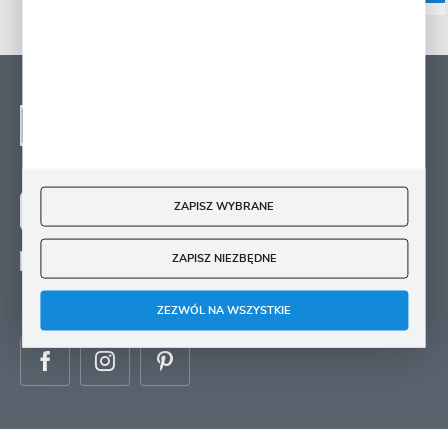
NEWSLETTER - ZAPISZ
SIĘ
Zapisz się na newsletter i otrzymuj wiadomości o
nowościach, promocjach oraz poradach ogrodniczych
ZAPISZ WYBRANE
ZAPISZ SIĘ
ZAPISZ NIEZBĘDNE
Wyrażam zgodę na otrzymywanie drogą elektroniczną na wskazany przeze mnie
adres e-mail informacji
dotyczących świadczonych przez Administratora. Zgoda może zostać cofnięta w
każdym czasie.
ZEZWÓL NA WSZYSTKIE