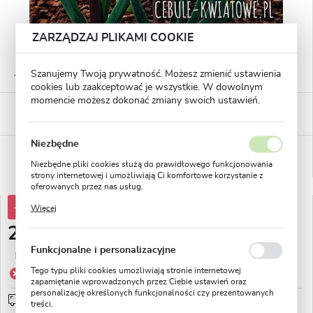
ZARZĄDZAJ PLIKAMI COOKIE
GWARANTOWANA JAKOŚĆ
Szanujemy Twoją prywatność. Możesz zmienić ustawienia
Staranna selekcja roślin
cookies lub zaakceptować je wszystkie. W dowolnym
momencie możesz dokonać zmiany swoich ustawień.
BEZPIECZNE PŁATNOŚCI
płatności PayU
Niezbędne
WYGODNE ZWROTY
14 dni na zwrot lub wymianę!
Niezbędne pliki cookies służą do prawidłowego funkcjonowania
strony internetowej i umożliwiają Ci komfortowe korzystanie z
oferowanych przez nas usług.
Pliki cookies odpowiadają na podejmowane przez Ciebie działania
-75%
8,53 zł
Więcej
w celu m.in. dostosowania Twoich ustawień preferencji
prywatności, logowania czy wypełniania formularzy. Dzięki plikom
2,13 zł
cookies strona, z której korzystasz, może działać bez zakłóceń.
Funkcjonalne i personalizacyjne
Najniższa cena z 30 dni przed obniżką:
3,41 zł
Tego typu pliki cookies umożliwiają stronie internetowej
Produkt niedostępny
zapamiętanie wprowadzonych przez Ciebie ustawień oraz
personalizację określonych funkcjonalności czy prezentowanych
Wysyłka 48H
sprawdź
treści.