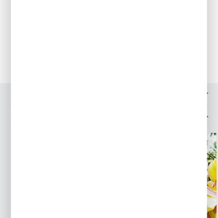
się nasiona osłabiające przyrost cebul.
Przechowywanie
Cebule możemy pozostawić na rabatach przez okres kilku lat. Do
czasu sadzenia przechowujemy w koszykach, w suchym,
przewiewnym miejscu.
OPINIE O PRODUKCIE
MOŻESZ LUBIĆ TAKŻE...