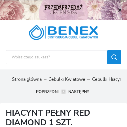
USTAWIENIA REGIONALNE
Lokalizacja
Polska
Język
polski
Waluta
Polski złoty (PLN)
Strona główna
Cebulki Kwiatowe
Cebulki Hiacynt
ZAPISZ
POPRZEDNI
NASTĘPNY
HIACYNT PEŁNY RED
DIAMOND 1 SZT.