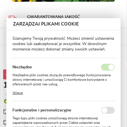
GWARANTOWANA JAKOŚĆ
Staranna selekcja roślin
ZARZĄDZAJ PLIKAMI COOKIE
BEZPIECZNE PŁATNOŚCI
Szanujemy Twoją prywatność. Możesz zmienić ustawienia
płatności PayU
cookies lub zaakceptować je wszystkie. W dowolnym
momencie możesz dokonać zmiany swoich ustawień.
WYGODNE ZWROTY
14 dni na zwrot lub wymianę!
Niezbędne
-54%
38,07 zł
Niezbędne pliki cookies służą do prawidłowego funkcjonowania
strony internetowej i umożliwiają Ci komfortowe korzystanie z
17,49 zł
oferowanych przez nas usług.
Pliki cookies odpowiadają na podejmowane przez Ciebie działania
Więcej
Najniższa cena z 30 dni przed obniżką:
10,08 zł
w celu m.in. dostosowania Twoich ustawień preferencji
prywatności, logowania czy wypełniania formularzy. Dzięki plikom
Produkt dostępny
cookies strona, z której korzystasz, może działać bez zakłóceń.
Funkcjonalne i personalizacyjne
Przedsprzedaż wysyłka od 1 września
sprawdź
Tego typu pliki cookies umożliwiają stronie internetowej
Wysyłka od 0zł
sprawdź
zapamiętanie wprowadzonych przez Ciebie ustawień oraz