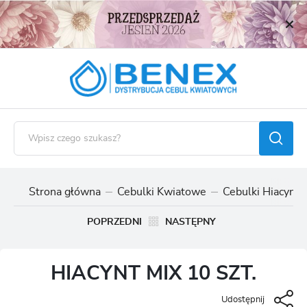
USTAWIENIA REGIONALNE
Lokalizacja
Polska
Język
polski
Waluta
Polski złoty (PLN)
Strona główna
Cebulki Kwiatowe
Cebulki Hiacynt
ZAPISZ
POPRZEDNI
NASTĘPNY
HIACYNT MIX 10 SZT.
Udostępnij