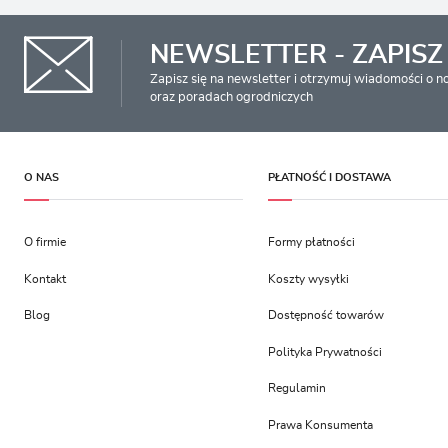
NEWSLETTER - ZAPISZ 
Zapisz się na newsletter i otrzymuj wiadomości o 
oraz poradach ogrodniczych
O NAS
PŁATNOŚĆ I DOSTAWA
O firmie
Formy płatności
Kontakt
Koszty wysyłki
Blog
Dostępność towarów
Polityka Prywatności
Regulamin
Prawa Konsumenta