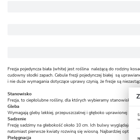
Frezja pojedyncza biała (white) jest roślina należącą do rodziny k
cudowny słodki zapach. Cebule frezji pojedynczej białej są uprawian
i nie duże wymagania dotyczące uprawy czynią, że frezje są niezastą
Stanowisko
Frezja, to ciepłolubne rośliny, dla których wybieramy stanowisko na
Gleba
Wymagają gleby lekkiej, przepuszczalnej i głęboko uprawionej z dużą
S
Sadzenie
w
Frezję sadzimy na głebokość około 10 cm. Ich bulwy wyglądają jak mał
natomiast pierwsze kwiaty rozwiną się wiosną. Najbardziej optymaln
Pielęgnacja
N