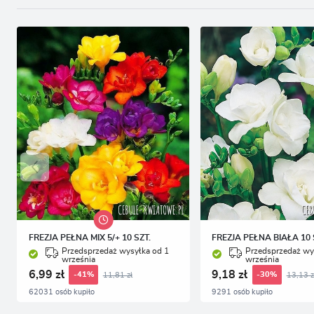
FREZJA PEŁNA MIX 5/+ 10 SZT.
FREZJA PEŁNA BIAŁA 10 
Przedsprzedaż wysyłka od 1
Przedsprzedaż wy
września
września
6,99 zł
9,18 zł
11,81 zł
13,13 z
-41%
-30%
62031 osób kupiło
9291 osób kupiło