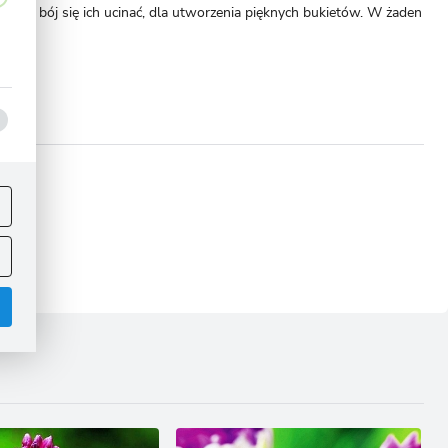
ą, nie bój się ich ucinać, dla utworzenia pięknych bukietów. W żaden
ej
omoże!
.