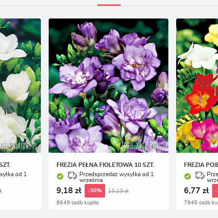
SZT.
FREZJA PEŁNA FIOLETOWA 10 SZT.
FREZJA POJ
syłka od 1
Przedsprzedaż wysyłka od 1
Prz
września
wrz
9,18 zł
6,77 zł
ł
13,13 zł
-30%
8649 osób kupiło
7945 osób ku