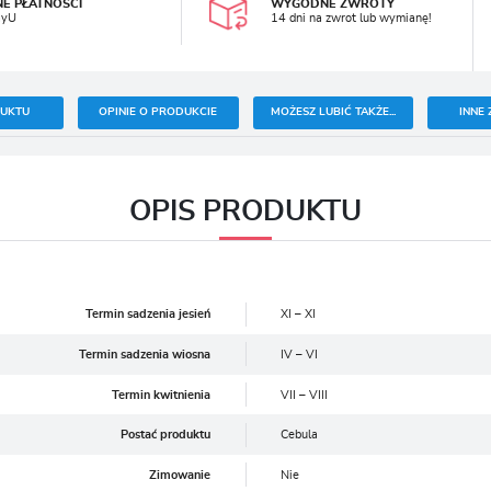
NE PŁATNOŚCI
WYGODNE ZWROTY
ayU
14 dni na zwrot lub wymianę!
DUKTU
OPINIE O PRODUKCIE
MOŻESZ LUBIĆ TAKŻE...
INNE 
OPIS PRODUKTU
Termin sadzenia jesień
XI – XI
Termin sadzenia wiosna
IV – VI
Termin kwitnienia
VII – VIII
Postać produktu
Cebula
Zimowanie
Nie