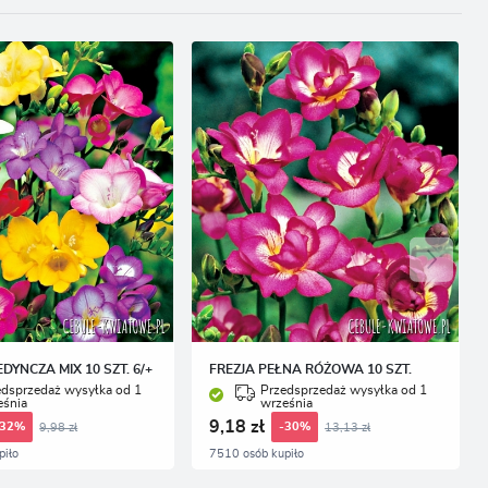
EDYNCZA MIX 10 SZT. 6/+
FREZJA PEŁNA RÓŻOWA 10 SZT.
edsprzedaż wysyłka od 1
Przedsprzedaż wysyłka od 1
eśnia
września
9,18 zł
9,98 zł
13,13 zł
-32%
-30%
piło
7510 osób kupiło