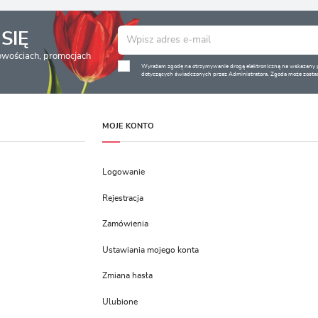
SIĘ
nowościach, promocjach
Wyrażam zgodę na otrzymywanie drogą elektroniczną na wskazany pr
dotyczących świadczonych przez Administratora. Zgoda może zostać
MOJE KONTO
Logowanie
Rejestracja
Zamówienia
Ustawiania mojego konta
Zmiana hasła
Ulubione