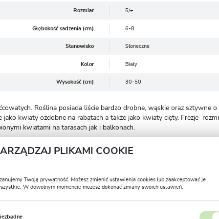
Rozmiar
5/+
Głębokość sadzenia (cm)
6-8
Stanowisko
Słoneczne
Kolor
Biały
Wysokość (cm)
30-50
osaćcowatych. Roślina posiada liście bardzo drobne, wąskie oraz sztywne
e jako kwiaty ozdobne na rabatach a także jako kwiaty cięty. Frezje rozm
pionymi kwiatami na tarasach jak i balkonach.
ZARZĄDZAJ PLIKAMI COOKIE
słonecznione lub lekko zacienione.
 zawartością próchnicy.
zanujemy Twoją prywatność. Możesz zmienić ustawienia cookies lub zaakceptować je
szystkie. W dowolnym momencie możesz dokonać zmiany swoich ustawień.
USTAWIENIA REGIONALNE
e cebulki, zasadź je kierując spiczastą końcówką ku górze. Korzenie oraz 
y okres sadzenia przypada od kwietnia do maja. Cebulki wrażliwe na mróz
iezbędne