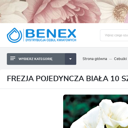
Strona główna
Cebulki
WYBIERZ KATEGORIĘ
BYLINY SADZONKI BULWY
ZALO
CEBULKI KWIATOWE
BYLINY SADZONKI BULWY
FREZJA POJEDYNCZA BIAŁA 10 S
NASIONA
CEBULKI KWIATOWE
CEBULA DYMKA
NASIONA
CEBULKI I SADZONKI WARZYW
CEBULA DYMKA
SADZONKI TRAW OZDOBNYCH
CEBULKI I SADZONKI WARZYW