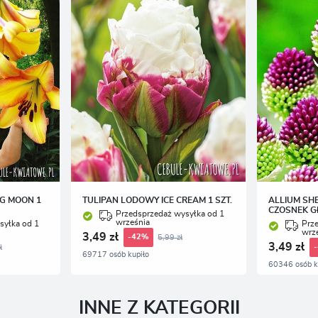
artnerami oraz innych dostawców usług. Firmy te działają w charakterze pośredników
rezentujących nasze treści w postaci wiadomości, ofert, komunikatów mediów społecznościowych
NG MOON 1
TULIPAN LODOWY ICE CREAM 1 SZT.
ALLIUM SH
CZOSNEK G
Przedsprzedaż wysyłka od 1
września
syłka od 1
Prz
wrz
3,49 zł
5,99 zł
-42%
3,49 zł
ł
69717 osób kupiło
60346 osób k
INNE Z KATEGORII