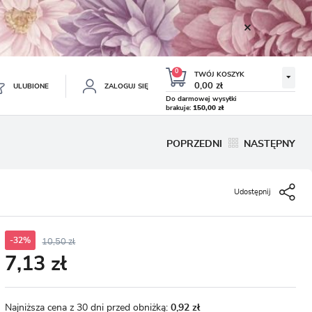
0
TWÓJ KOSZYK
0,00 zł
ULUBIONE
ZALOGUJ SIĘ
Do darmowej wysyłki
brakuje:
150,00 zł
Twój koszyk jest pusty
POPRZEDNI
NASTĘPNY
ESTRUJ SIĘ
NE
Udostępnij
TKOWE KORZYŚCI:
TULIPAN LODOWY NEGRITA
KROKUS WIOSENNY MIX 50
DOUBLE 5 SZT.
SZT.
8.99 zł
19.99 zł
-54%
-54%
19.43 zł
43.32 zł
ji zamówień
w
-32%
10,50 zł
7,13 zł
adzania swoich danych przy kolejnych zakupach
abatów i kuponów promocyjnych
Najniższa cena z 30 dni przed obniżką:
0,92 zł