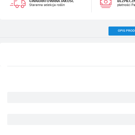
GWARANTOWANA JAKOŚĆ
BEZPIECZ
Staranna selekcja roślin
płatności P
OPIS PRO