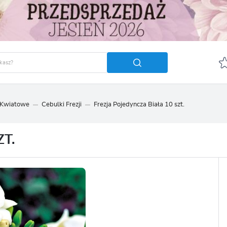
 Kwiatowe
Cebulki Frezji
Frezja Pojedyncza Biała 10 szt.
GUJ SIĘ
ZAREJ
POLECA
ZT.
OTRZYMASZ LICZNE DODA
podgląd statusu realizac
podgląd historii zakupó
brak konieczności wprow
możliwość otrzymania r
Zapomniałem hasła