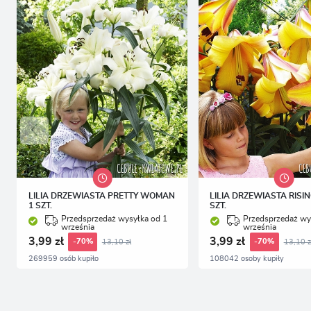
p
p
LILIA DRZEWIASTA PRETTY WOMAN
LILIA DRZEWIASTA RISI
1 SZT.
SZT.
Przedsprzedaż wysyłka od 1
Przedsprzedaż wy
września
września
3,99 zł
3,99 zł
13,10 zł
13,10 z
-70%
-70%
269959 osób kupiło
108042 osoby kupiły