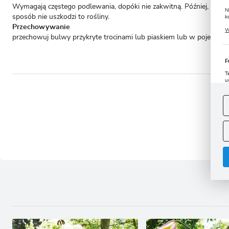
Wymagają częstego podlewania, dopóki nie zakwitną. Później, po okre
N
sposób nie uszkodzi to rośliny.
k
Przechowywanie
P
W
u
przechowuj bulwy przykryte trocinami lub piaskiem lub w pojemni
s
F
T
u
D
W
s
- to 
f
A
A
C
W
i
n
u
z
R
D
s
P
W
T
p