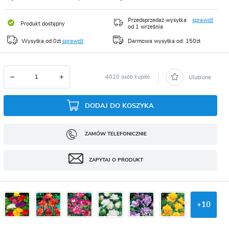
CJA
Przedsprzedaż wysyłka
sprawdź
Produkt dostępny
od 1 września
Wysyłka od 0zł
sprawdź
Darmowa wysyłka od: 150zł
4020 osób kupiło
Ulubione
DODAJ DO KOSZYKA
ZAMÓW TELEFONICZNIE
ZAPYTAJ O PRODUKT
+
10