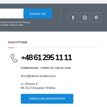
ZAPISZ SIĘ
zeze mnie adres e-mail informacji
 cofnięta w każdym czasie.
MASZ PYTANIE
+48 61 295 11 11
PONIEDZIAŁEK - PIĄTEK OD 7:00 DO 16:00
biuro@cebule-kwiatowe.pl
ul. Główna 3
64-412 Chrzypsko Wielkie
FORMULARZ KONTAKTOWY