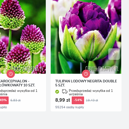
.
EAROCEPHALON -
TULIPAN LODOWY NEGRITA DOUBLE
ŁÓWKOWATY 10 SZT.
5 SZT.
edsprzedaż wysyłka od 1
Przedsprzedaż wysyłka od 1
eśnia
września
8,99 zł
6,83 zł
19,43 zł
-49%
-54%
upiło
55254 osoby kupiły