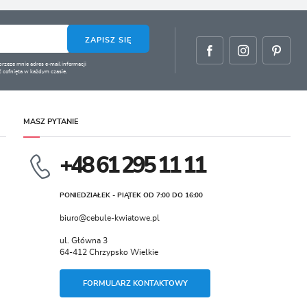
ZAPISZ SIĘ
zeze mnie adres e-mail informacji
 cofnięta w każdym czasie.
MASZ PYTANIE
+48 61 295 11 11
PONIEDZIAŁEK - PIĄTEK OD 7:00 DO 16:00
biuro@cebule-kwiatowe.pl
ul. Główna 3
64-412 Chrzypsko Wielkie
FORMULARZ KONTAKTOWY