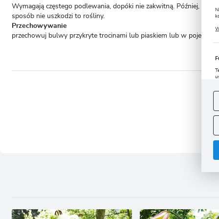
Wymagają częstego podlewania, dopóki nie zakwitną. Później, po okre
N
sposób nie uszkodzi to rośliny.
k
Przechowywanie
P
W
u
przechowuj bulwy przykryte trocinami lub piaskiem lub w pojemni
s
F
T
u
D
W
s
- to 
f
A
A
C
W
i
n
u
z
R
D
s
P
W
T
p