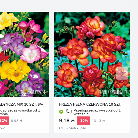
EDYNCZA MIX 10 SZT. 6/+
FREZJA PEŁNA CZERWONA 10 SZT.
edsprzedaż wysyłka od 1
Przedsprzedaż wysyłka od 1
eśnia
września
9,18 zł
9,98 zł
13,13 zł
-32%
-30%
piło
6935 osób kupiło