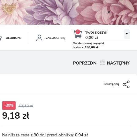
0
TWÓJ KOSZYK
0,00 zł
ULUBIONE
ZALOGUJ SIĘ
Do darmowej wysyłki
brakuje:
150,00 zł
Twój koszyk jest pusty
POPRZEDNI
NASTĘPNY
ESTRUJ SIĘ
NE
Udostępnij
TKOWE KORZYŚCI:
TULIPAN LODOWY NEGRITA
KROKUS WIOSENNY MIX 50
DOUBLE 5 SZT.
SZT.
8.99 zł
19.99 zł
-54%
-54%
19.43 zł
43.32 zł
ji zamówień
w
-30%
13,13 zł
9,18 zł
adzania swoich danych przy kolejnych zakupach
abatów i kuponów promocyjnych
Najniższa cena z 30 dni przed obniżką:
0,94 zł