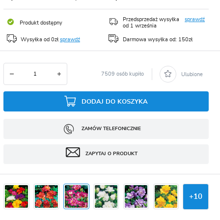
CJA
Przedsprzedaż wysyłka
sprawdź
Produkt dostępny
od 1 września
Wysyłka od 0zł
sprawdź
Darmowa wysyłka od: 150zł
7509 osób kupiło
Ulubione
DODAJ DO KOSZYKA
ZAMÓW TELEFONICZNIE
ZAPYTAJ O PRODUKT
+
10