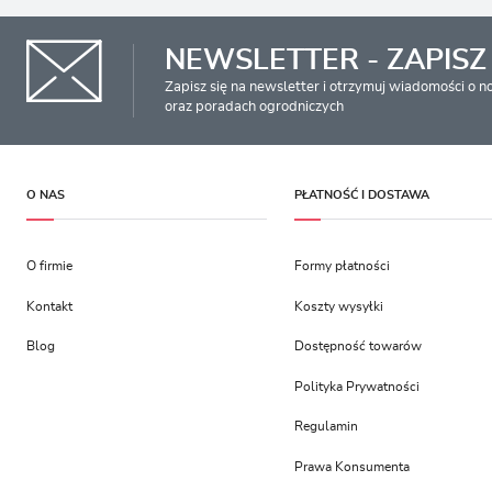
NEWSLETTER - ZAPISZ 
Zapisz się na newsletter i otrzymuj wiadomości o 
oraz poradach ogrodniczych
O NAS
PŁATNOŚĆ I DOSTAWA
O firmie
Formy płatności
Kontakt
Koszty wysyłki
Blog
Dostępność towarów
Polityka Prywatności
Regulamin
Prawa Konsumenta