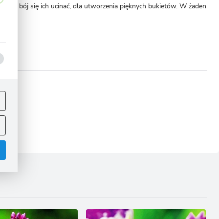
ą, nie bój się ich ucinać, dla utworzenia pięknych bukietów. W żaden
ej
omoże!
.