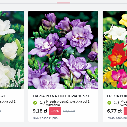
SZT.
FREZJA PEŁNA FIOLETOWA 10 SZT.
FREZJA POJ
syłka od 1
Przedsprzedaż wysyłka od 1
Prz
września
wrz
9,18 zł
6,77 zł
ł
13,13 zł
-30%
8649 osób kupiło
7945 osób ku