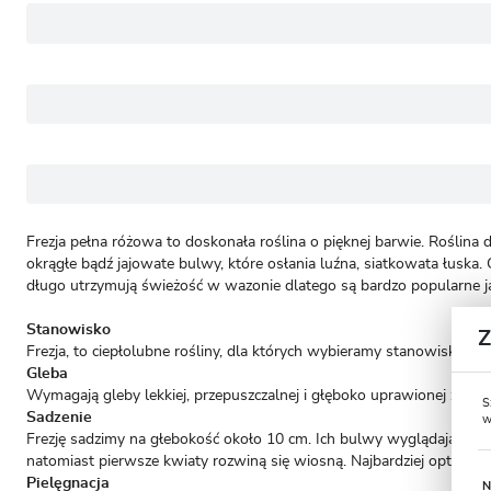
Frezja pełna różowa to doskonała roślina o pięknej barwie. Roślina
okrągłe bądź jajowate bulwy, które osłania luźna, siatkowata łuska.
długo utrzymują świeżość w wazonie dlatego są bardzo popularne ja
Stanowisko
Frezja, to ciepłolubne rośliny, dla których wybieramy stanowisko na
Gleba
Wymagają gleby lekkiej, przepuszczalnej i głęboko uprawionej z dużą
S
Sadzenie
w
Frezję sadzimy na głebokość około 10 cm. Ich bulwy wyglądają jak mał
natomiast pierwsze kwiaty rozwiną się wiosną. Najbardziej optymaln
Pielęgnacja
N