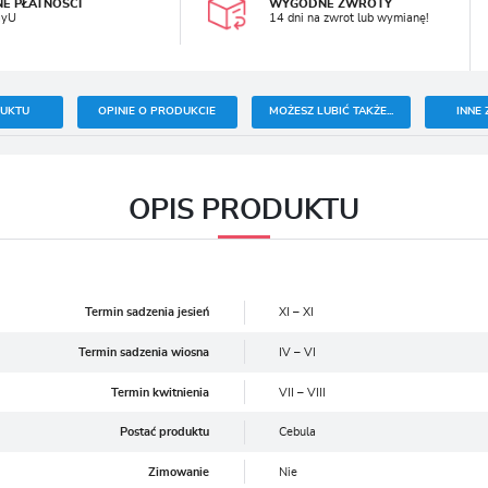
NE PŁATNOŚCI
WYGODNE ZWROTY
ayU
14 dni na zwrot lub wymianę!
DUKTU
OPINIE O PRODUKCIE
MOŻESZ LUBIĆ TAKŻE...
INNE 
OPIS PRODUKTU
Termin sadzenia jesień
XI – XI
Termin sadzenia wiosna
IV – VI
Termin kwitnienia
VII – VIII
Postać produktu
Cebula
Zimowanie
Nie