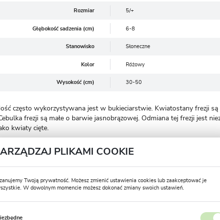
Rozmiar
5/+
Głębokość sadzenia (cm)
6-8
Stanowisko
Słoneczne
Kolor
Różowy
Wysokość (cm)
30-50
 dość często wykorzystywana jest w bukieciarstwie. Kwiatostany frezji 
 Cebulka frezji są małe o barwie jasnobrązowej. Odmiana tej frezji jest
ko kwiaty cięte.
ZARZĄDZAJ PLIKAMI COOKIE
słonecznione lub lekko zacienione.
 zawartością próchnicy.
zanujemy Twoją prywatność. Możesz zmienić ustawienia cookies lub zaakceptować je
szystkie. W dowolnym momencie możesz dokonać zmiany swoich ustawień.
USTAWIENIA REGIONALNE
e cebulki, zasadź je kierując spiczastą końcówką ku górze. Korzenie oraz 
y okres sadzenia przypada od kwietnia do maja. Cebulki wrażliwe na mróz
iezbędne