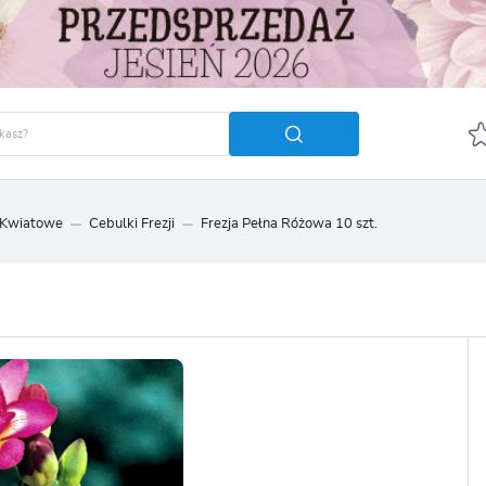
 Kwiatowe
Cebulki Frezji
Frezja Pełna Różowa 10 szt.
GUJ SIĘ
ZAREJ
POLECA
OTRZYMASZ LICZNE DODA
podgląd statusu realizac
podgląd historii zakupó
brak konieczności wprow
możliwość otrzymania r
Zapomniałem hasła