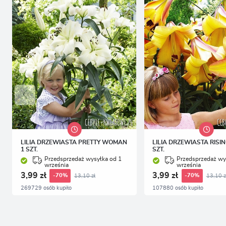
p
p
LILIA DRZEWIASTA PRETTY WOMAN
LILIA DRZEWIASTA RISI
1 SZT.
SZT.
Przedsprzedaż wysyłka od 1
Przedsprzedaż wy
września
września
3,99 zł
3,99 zł
13,10 zł
13,10 z
-70%
-70%
269729 osób kupiło
107880 osób kupiło