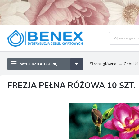
Strona główna
Cebulki
WYBIERZ KATEGORIĘ
BYLINY SADZONKI BULWY
ZALO
CEBULKI KWIATOWE
BYLINY SADZONKI BULWY
FREZJA PEŁNA RÓŻOWA 10 SZT.
NASIONA
CEBULKI KWIATOWE
CEBULA DYMKA
NASIONA
CEBULKI I SADZONKI WARZYW
CEBULA DYMKA
SADZONKI TRAW OZDOBNYCH
CEBULKI I SADZONKI WARZYW