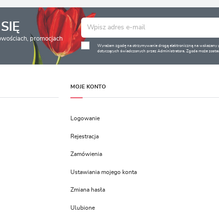
SIĘ
nowościach, promocjach
Wyrażam zgodę na otrzymywanie drogą elektroniczną na wskazany pr
dotyczących świadczonych przez Administratora. Zgoda może zostać
MOJE KONTO
Logowanie
Rejestracja
Zamówienia
Ustawiania mojego konta
Zmiana hasła
Ulubione