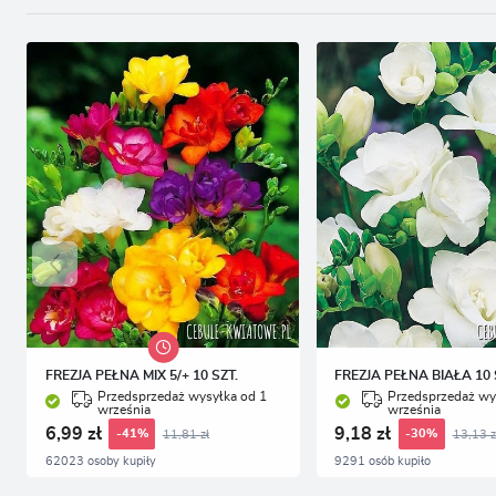
FREZJA PEŁNA MIX 5/+ 10 SZT.
FREZJA PEŁNA BIAŁA 10 
Przedsprzedaż wysyłka od 1
Przedsprzedaż wy
września
września
6,99 zł
9,18 zł
11,81 zł
13,13 z
-41%
-30%
62023 osoby kupiły
9291 osób kupiło