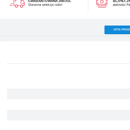
GWARANTOWANA JAKOŚĆ
BEZPIECZ
Staranna selekcja roślin
płatności P
OPIS PRO