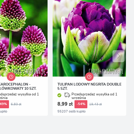
.
EAROCEPHALON -
TULIPAN LODOWY NEGRITA DOUBLE
ŁÓWKOWATY 10 SZT.
5 SZT.
edsprzedaż wysyłka od 1
Przedsprzedaż wysyłka od 1
eśnia
września
8,99 zł
6,83 zł
19,43 zł
-49%
-54%
upiło
55207 osób kupiło