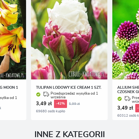
artnerami oraz innych dostawców usług. Firmy te działają w charakterze pośredników
rezentujących nasze treści w postaci wiadomości, ofert, komunikatów mediów społecznościowych
NG MOON 1
TULIPAN LODOWY ICE CREAM 1 SZT.
ALLIUM SH
CZOSNEK G
Przedsprzedaż wysyłka od 1
września
syłka od 1
Prz
wrz
3,49 zł
5,99 zł
-42%
3,49 zł
ł
69680 osób kupiło
60312 osób k
INNE Z KATEGORII