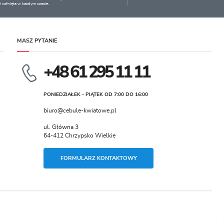
 cofnięta w każdym czasie.
MASZ PYTANIE
+48 61 295 11 11
PONIEDZIAŁEK - PIĄTEK OD 7:00 DO 16:00
biuro@cebule-kwiatowe.pl
ul. Główna 3
64-412 Chrzypsko Wielkie
FORMULARZ KONTAKTOWY