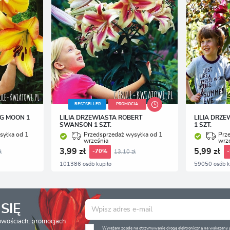
BESTSELLER
PROMOCJA
NG MOON 1
LILIA DRZEWIASTA ROBERT
LILIA DRZE
SWANSON 1 SZT.
1 SZT.
syłka od 1
Przedsprzedaż wysyłka od 1
Prz
września
wrz
3,99 zł
5,99 zł
ł
13,10 zł
-70%
101386 osób kupiło
59050 osób k
SIĘ
nowościach, promocjach
Wyrażam zgodę na otrzymywanie drogą elektroniczną na wskazany pr