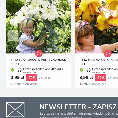
LILIA DRZEWIASTA PRETTY WOMAN
LILIA DRZEWIASTA RISI
1 SZT.
SZT.
Przedsprzedaż wysyłka od 1
Przedsprzedaż wy
września
września
3,99 zł
3,99 zł
13,10 zł
13,10 z
-70%
-70%
269707 osób kupiło
107871 osób kupiło
NEWSLETTER - ZAPISZ 
Zapisz się na newsletter i otrzymuj wiadomości o 