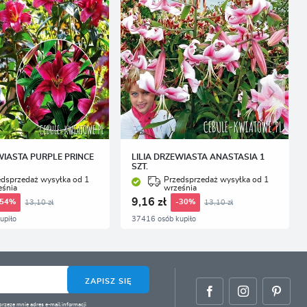
WIASTA PURPLE PRINCE
LILIA DRZEWIASTA ANASTASIA 1
SZT.
edsprzedaż wysyłka od 1
Przedsprzedaż wysyłka od 1
eśnia
września
9,16 zł
13,10 zł
13,10 zł
-54%
-30%
upiło
37416 osób kupiło
ZAPISZ SIĘ
zeze mnie adres e-mail informacji