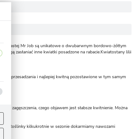
lilii drzewiastej Mr Job są unikatowe o dwubarwnym bordowo-żółtym
 mogą zasłaniać inne kwiatki posadzone na rabacie.Kwiatostany lilii
zęstego przesadzania i najlepiej kwitną pozostawione w tym samym
rnego zagęszczenia, czego objawem jest słabsze kwitnienie. Można
ej
.
nięcia. Roślinky kilkukrotnie w sezonie dokarmiamy nawozami