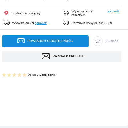
CJA
Wysyłka 5 dni
sprawdź
Produkt niedostępny
roboczych
Wysyłka od 0zł
sprawdź
Darmowa wysyłka od: 150zł
POWIADOM O DOSTĘPNOŚCI
Ulubione
ZAPYTAJ O PRODUKT
Opinii: 0
Dodaj opinię