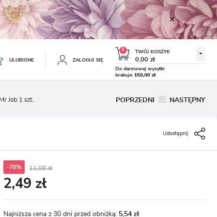
0
TWÓJ KOSZYK
0,00 zł
ULUBIONE
ZALOGUJ SIĘ
Do darmowej wysyłki
brakuje:
150,00 zł
Twój koszyk jest pusty
Mr Job 1 szt.
POPRZEDNI
NASTĘPNY
ESTRUJ SIĘ
NE
Udostępnij
TKOWE KORZYŚCI:
TULIPAN LODOWY NEGRITA
KROKUS WIOSENNY MIX 50
DOUBLE 5 SZT.
SZT.
8.99 zł
19.99 zł
-54%
-54%
19.43 zł
43.32 zł
ji zamówień
w
-78%
11,08 zł
2,49 zł
adzania swoich danych przy kolejnych zakupach
abatów i kuponów promocyjnych
Najniższa cena z 30 dni przed obniżką:
5,54 zł