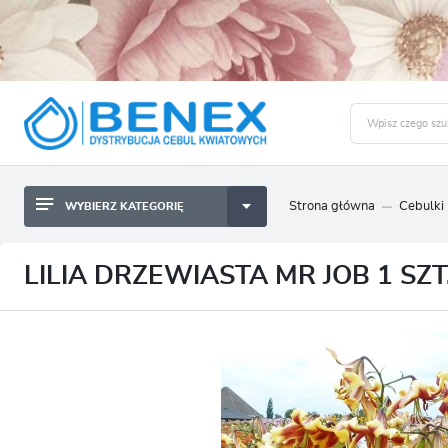
Strona główna
Cebulki
WYBIERZ KATEGORIĘ
BYLINY SADZONKI BULWY
ZALO
CEBULKI KWIATOWE
BYLINY SADZONKI BULWY
LILIA DRZEWIASTA MR JOB 1 SZT
NASIONA
CEBULKI KWIATOWE
CEBULA DYMKA
NASIONA
CEBULKI I SADZONKI WARZYW
CEBULA DYMKA
SADZONKI TRAW OZDOBNYCH
CEBULKI I SADZONKI WARZYW