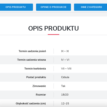
OPIS PRODUKTU
OPINIE O PRODUKCIE
INNE Z KATEGORII
OPIS PRODUKTU
Termin sadzenia jesień
IX – XI
Termin sadzenia wiosna
IV – VI
Termin kwitnienia
VII – VIII
Postać produktu
Cebula
Zimowanie
Tak
Rozmiar
18/20
Głębokość sadzenia (cm)
12-15