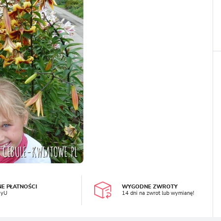
LOGUJ SIĘ
REJESTRA
NE PŁATNOŚCI
WYGODNE ZWROTY
ayU
14 dni na zwrot lub wymianę!