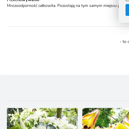
Przechowywanie
C
Mrozoodporność całkowita. Pozostają na tym samym miejscu przez ki
W
i
n
u
z
R
D
s
P
- to 
W
T
p
p
p