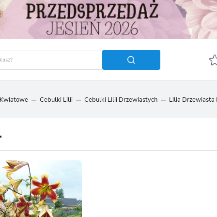
 Kwiatowe
Cebulki Lilii
Cebulki Lilii Drzewiastych
Lilia Drzewiasta 
GUJ SIĘ
ZAREJ
POLECA
.
OTRZYMASZ LICZNE DODA
podgląd statusu realizac
podgląd historii zakupó
brak konieczności wprow
możliwość otrzymania r
Zapomniałem hasła