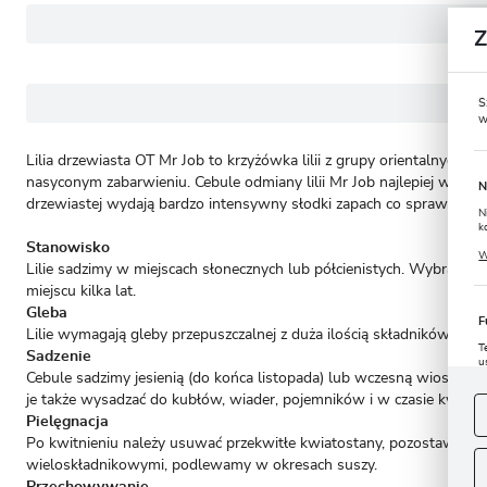
S
w
Lilia drzewiasta OT Mr Job to krzyżówka lilii z grupy orientalnych 
nasyconym zabarwieniu. Cebule odmiany lilii Mr Job najlepiej wysad
N
drzewiastej wydają bardzo intensywny słodki zapach co sprawia ze o
N
k
Stanowisko
P
W
u
Lilie sadzimy w miejscach słonecznych lub półcienistych. Wybranie
s
miejscu kilka lat.
Gleba
F
Lilie wymagają gleby przepuszczalnej z duża ilością składników odż
T
Sadzenie
u
Cebule sadzimy jesienią (do końca listopada) lub wczesną wiosną (
D
W
s
je także wysadzać do kubłów, wiader, pojemników i w czasie kwitnien
f
Pielęgnacja
Po kwitnieniu należy usuwać przekwitłe kwiatostany, pozostawiając 
A
wieloskładnikowymi, podlewamy w okresach suszy.
A