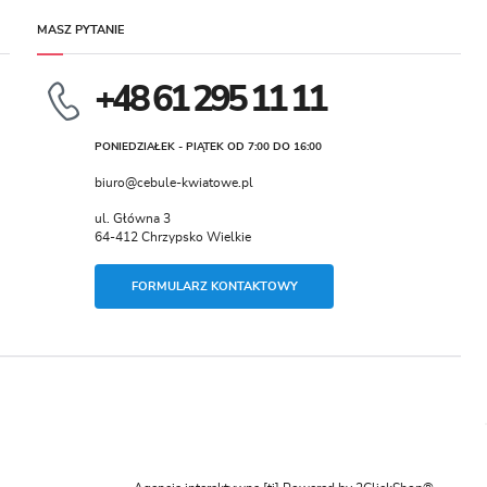
MASZ PYTANIE
+48 61 295 11 11
PONIEDZIAŁEK - PIĄTEK OD 7:00 DO 16:00
biuro@cebule-kwiatowe.pl
ul. Główna 3
64-412 Chrzypsko Wielkie
FORMULARZ KONTAKTOWY