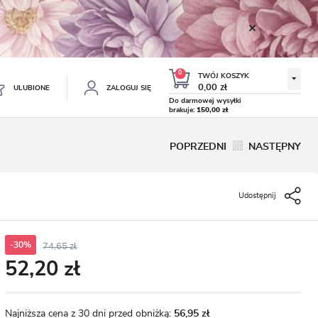
0
TWÓJ KOSZYK
0,00 zł
ULUBIONE
ZALOGUJ SIĘ
Do darmowej wysyłki
brakuje:
150,00 zł
Twój koszyk jest pusty
POPRZEDNI
NASTĘPNY
ESTRUJ SIĘ
NE
Udostępnij
TKOWE KORZYŚCI:
TULIPAN LODOWY NEGRITA
KROKUS WIOSENNY MIX 50
DOUBLE 5 SZT.
SZT.
8.99 zł
19.99 zł
-54%
-54%
19.43 zł
43.32 zł
ji zamówień
w
-30%
74,65 zł
52,20 zł
adzania swoich danych przy kolejnych zakupach
abatów i kuponów promocyjnych
Najniższa cena z 30 dni przed obniżką:
56,95 zł