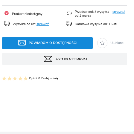
CJA
Przedsprzedaż wysyłka
sprawdź
Produkt niedostępny
od 1 marca
Wysyłka od 0zł
sprawdź
Darmowa wysyłka od: 150zł
POWIADOM O DOSTĘPNOŚCI
Ulubione
ZAPYTAJ O PRODUKT
Opinii: 0
Dodaj opinię