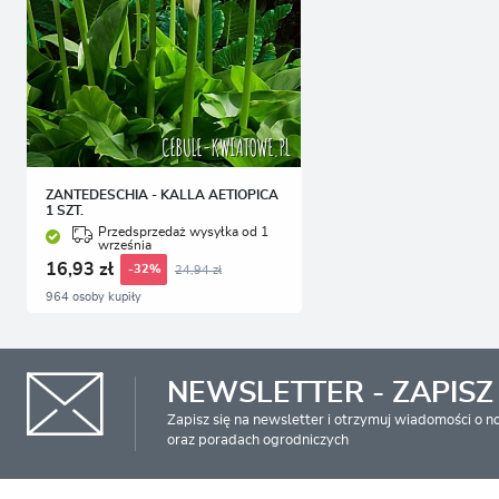
ZANTEDESCHIA - KALLA AETIOPICA
1 SZT.
Przedsprzedaż wysyłka od 1
września
16,93 zł
24,94 zł
-32%
964 osoby kupiły
NEWSLETTER - ZAPISZ 
Zapisz się na newsletter i otrzymuj wiadomości o 
oraz poradach ogrodniczych