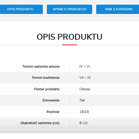
OPIS PRODUKTU
OPINIE O PRODUKCIE
INNE Z KATEGORII
OPIS PRODUKTU
Termin sadzenia wiosna
IV – VI
Termin kwitnienia
VII – IX
Postać produktu
Cebula
Zimowanie
Tak
Rozmiar
18/20
Głębokość sadzenia (cm)
8-10
Stanowisko
Słoneczne/Półcień