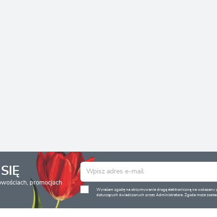
SIĘ
nowościach, promocjach
Wyrażam zgodę na otrzymywanie drogą elektroniczną na wskazany pr
dotyczących świadczonych przez Administratora. Zgoda może zostać