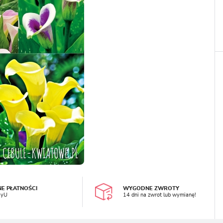
LOGUJ SIĘ
REJESTRA
NE PŁATNOŚCI
WYGODNE ZWROTY
ayU
14 dni na zwrot lub wymianę!