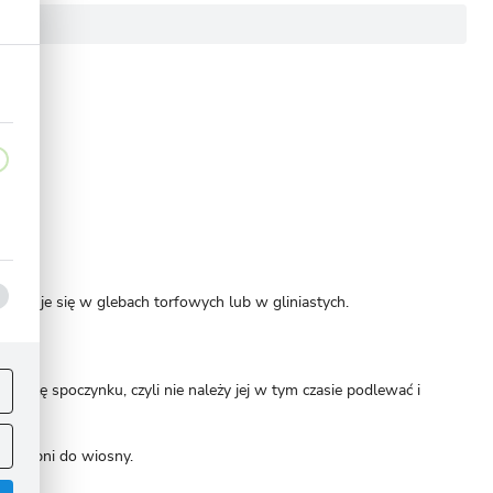
przyjmuje się w glebach torfowych lub w gliniastych.
ej
.
 fazę spoczynku, czyli nie należy jej w tym czasie podlewać i
6 stopni do wiosny.