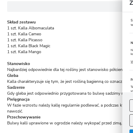
S
Skład zestawu
w
1 szt. Kalla Albomaculata
1 szt. Kalla Cameo
1 szt. Kalla Picasso
N
1 szt. Kalla Black Magic
N
1 szt. Kalla Mango
k
P
W
Stanowisko
u
s
Najbardziej odpowiednie dla tej rośliny jest stanowisko półcieniste i 
Gleba
F
Kalla charakteryzuje się tym, że jest rośliną bagienną co oznacza, ż
Sadzenie
T
u
Gdy gleba jest odpowiednio przygotowana to bulwę sadzimy na głę
D
W
Pielęgnacja
s
f
W fazie wzrostu należy kallę regularnie podlewać, a podczas kwitnie
nawozić.
A
Przechowywanie
Bulwy kalli uprawione w ogrodzie należy wykopać przed zimą, wysu
A
C
W