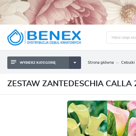
Strona główna
Cebulki
WYBIERZ KATEGORIĘ
BYLINY SADZONKI BULWY
ZALO
CEBULKI KWIATOWE
BYLINY SADZONKI BULWY
ZESTAW ZANTEDESCHIA CALLA 2
NASIONA
CEBULKI KWIATOWE
CEBULA DYMKA
NASIONA
CEBULKI I SADZONKI WARZYW
CEBULA DYMKA
SADZONKI TRAW OZDOBNYCH
CEBULKI I SADZONKI WARZYW