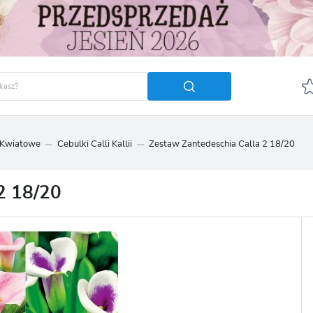
 Kwiatowe
Cebulki Calli Kallii
Zestaw Zantedeschia Calla 2 18/20
GUJ SIĘ
ZAREJ
POLECA
 18/20
OTRZYMASZ LICZNE DODA
podgląd statusu realizac
podgląd historii zakupó
brak konieczności wprow
możliwość otrzymania r
Zapomniałem hasła