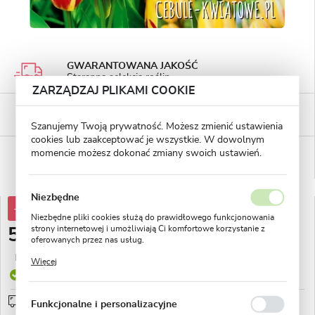
GWARANTOWANA JAKOŚĆ
Staranna selekcja roślin
ZARZĄDZAJ PLIKAMI COOKIE
BEZPIECZNE PŁATNOŚCI
płatności PayU
Szanujemy Twoją prywatność. Możesz zmienić ustawienia
cookies lub zaakceptować je wszystkie. W dowolnym
WYGODNE ZWROTY
momencie możesz dokonać zmiany swoich ustawień.
14 dni na zwrot lub wymianę!
Niezbędne
-40%
99,37 zł
Niezbędne pliki cookies służą do prawidłowego funkcjonowania
strony internetowej i umożliwiają Ci komfortowe korzystanie z
59,99 zł
oferowanych przez nas usług.
Pliki cookies odpowiadają na podejmowane przez Ciebie działania
Najniższa cena z 30 dni przed obniżką:
20,93 zł
Więcej
w celu m.in. dostosowania Twoich ustawień preferencji
Produkt dostępny
prywatności, logowania czy wypełniania formularzy. Dzięki plikom
cookies strona, z której korzystasz, może działać bez zakłóceń.
Przedsprzedaż wysyłka od 1 września
sprawdź
Funkcjonalne i personalizacyjne