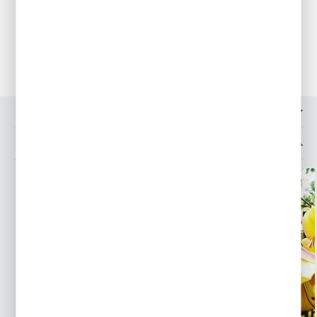
i przechowujemy w w koszykach w suchym i przewiewnym
miejscu. Tulipany mogą pozostawać w ogrodzie bez
wykopywania przez kilka lat.
OPINIE O PRODUKCIE
MOŻESZ LUBIĆ TAKŻE...