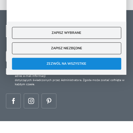
NEWSLETTER - ZAPISZ
SIĘ
ZAPISZ WYBRANE
Zapisz się na newsletter i otrzymuj wiadomości o
nowościach, promocjach oraz poradach ogrodniczych
ZAPISZ NIEZBĘDNE
ZAPISZ SIĘ
ZEZWÓL NA WSZYSTKIE
Wyrażam zgodę na otrzymywanie drogą elektroniczną na wskazany przeze mnie
adres e-mail informacji
dotyczących świadczonych przez Administratora. Zgoda może zostać cofnięta w
każdym czasie.