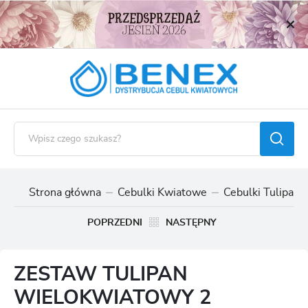
USTAWIENIA REGIONALNE
Lokalizacja
Polska
Język
polski
Waluta
Polski złoty (PLN)
Strona główna
Cebulki Kwiatowe
Cebulki Tulipan
ZAPISZ
POPRZEDNI
NASTĘPNY
ZESTAW TULIPAN
WIELOKWIATOWY 2