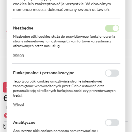
cookies lub zaakceptować je wszystkie. W dowolnym
momencie możesz dokonać zmiany swoich ustawień.
GWARANTOWANA JAKOŚĆ
Niezbędne
Staranna selekcja roślin
Niezbędne pliki cookies służą do prawidłowego funkcjonowania
strony internetowej i umożliwiają Ci komfortowe korzystanie z
BEZPIECZNE PŁATNOŚCI
oferowanych przez nas usług.
płatności PayU
Pliki cookies odpowiadają na podejmowane przez Ciebie działania
Więcej
w celu m.in. dostosowania Twoich ustawień preferencji
prywatności, logowania czy wypełniania formularzy. Dzięki plikom
WYGODNE ZWROTY
cookies strona, z której korzystasz, może działać bez zakłóceń.
14 dni na zwrot lub wymianę!
Funkcjonalne i personalizacyjne
Tego typu pliki cookies umożliwiają stronie internetowej
zapamiętanie wprowadzonych przez Ciebie ustawień oraz
-65%
19,88 zł
personalizację określonych funkcjonalności czy prezentowanych
treści.
6,99 zł
Dzięki tym plikom cookies możemy zapewnić Ci większy komfort
Więcej
korzystania z funkcjonalności naszej strony poprzez dopasowanie
Najniższa cena z 30 dni przed obniżką:
9,94 zł
jej do Twoich indywidualnych preferencji. Wyrażenie zgody na
Produkt niedostępny
funkcjonalne i personalizacyjne pliki cookies gwarantuje
dostępność większej ilości funkcji na stronie.
Analityczne
Wysyłka 5 dni roboczych
sprawdź
Analityczne pliki cookies pomagają nam rozwijać się i