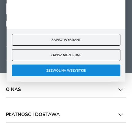
ZAPISZ SIĘ
Wyrażam zgodę na otrzymywanie drogą elektroniczną na wskazany przeze mnie
adres e-mail informacji
dotyczących świadczonych przez Administratora. Zgoda może zostać cofnięta w
każdym czasie.
ZAPISZ WYBRANE
ZAPISZ NIEZBĘDNE
ZEZWÓL NA WSZYSTKIE
O NAS
PŁATNOŚĆ I DOSTAWA