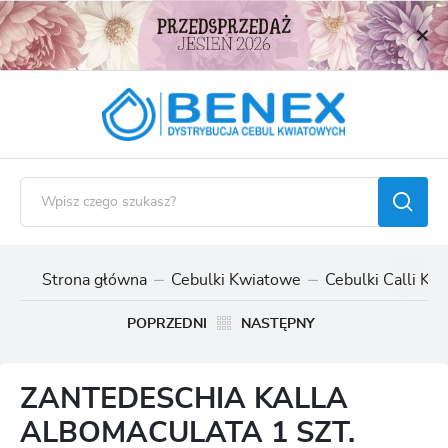
USTAWIENIA REGIONALNE
Lokalizacja
Polska
Język
polski
Waluta
Polski złoty (PLN)
Strona główna
Cebulki Kwiatowe
Cebulki Calli Kall
ZAPISZ
POPRZEDNI
NASTĘPNY
ZANTEDESCHIA KALLA
ALBOMACULATA 1 SZT.