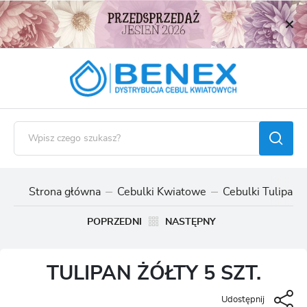
USTAWIENIA REGIONALNE
Lokalizacja
Polska
Język
polski
Waluta
Polski złoty (PLN)
Strona główna
Cebulki Kwiatowe
Cebulki Tulipan
ZAPISZ
POPRZEDNI
NASTĘPNY
TULIPAN ŻÓŁTY 5 SZT.
Udostępnij