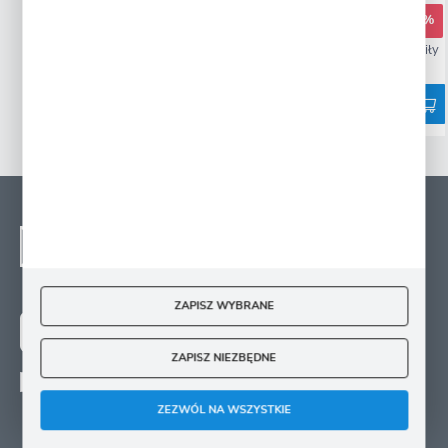
3,49 zł
5,99 zł
5,99 zł
-42%
-59%
69689 osób kupiło
59894 osoby kupiły
NEWSLETTER - ZAPISZ
SIĘ
Zapisz się na newsletter i otrzymuj wiadomości o
nowościach, promocjach oraz poradach ogrodniczych
ZAPISZ WYBRANE
ZAPISZ SIĘ
ZAPISZ NIEZBĘDNE
Wyrażam zgodę na otrzymywanie drogą elektroniczną na wskazany przeze mnie
adres e-mail informacji
ZEZWÓL NA WSZYSTKIE
dotyczących świadczonych przez Administratora. Zgoda może zostać cofnięta w
każdym czasie.