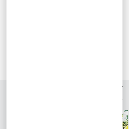
wieloskładnikowymi. Ważne, aby gleba nie była zbyt sucha.
Tulipanom dostarczamy wody, dopóki liście nie zaczną wysychać.
Podlewanie jest bardzo ważne, gdyż właśnie cebulki regenerują
się po kwitnieniu i zbierają odpowiednie zapasy, aby móc równie
pięknie zakwitnąć w przyszłym roku.
Przechowywanie
Tulipany wykopujemy po zeschnięciu liści, czyli zwykle na
przełomie czerwca i lipca. Suszymy, nastepnie oczyszczamy i
przechowujemy w w koszykach w suchym i przewiewnym
miejscu. Tulipany mogą pozostawać w ogrodzie bez
wykopywania przez kilka lat.
OPINIE O PRODUKCIE
MOŻESZ LUBIĆ TAKŻE...