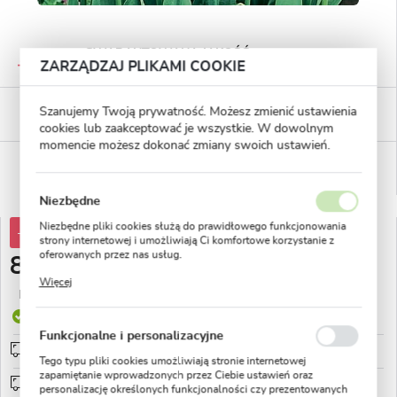
GWARANTOWANA JAKOŚĆ
ZARZĄDZAJ PLIKAMI COOKIE
Staranna selekcja roślin
BEZPIECZNE PŁATNOŚCI
Szanujemy Twoją prywatność. Możesz zmienić ustawienia
płatności PayU
cookies lub zaakceptować je wszystkie. W dowolnym
momencie możesz dokonać zmiany swoich ustawień.
WYGODNE ZWROTY
14 dni na zwrot lub wymianę!
Niezbędne
Niezbędne pliki cookies służą do prawidłowego funkcjonowania
-38%
13,13 zł
strony internetowej i umożliwiają Ci komfortowe korzystanie z
oferowanych przez nas usług.
8,10 zł
Pliki cookies odpowiadają na podejmowane przez Ciebie działania
Więcej
w celu m.in. dostosowania Twoich ustawień preferencji
Najniższa cena z 30 dni przed obniżką:
4,31 zł
prywatności, logowania czy wypełniania formularzy. Dzięki plikom
cookies strona, z której korzystasz, może działać bez zakłóceń.
Produkt dostępny
Funkcjonalne i personalizacyjne
Przedsprzedaż wysyłka od 1 września
sprawdź
Tego typu pliki cookies umożliwiają stronie internetowej
zapamiętanie wprowadzonych przez Ciebie ustawień oraz
Wysyłka od 0zł
sprawdź
personalizację określonych funkcjonalności czy prezentowanych