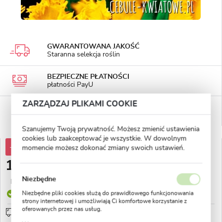
GWARANTOWANA JAKOŚĆ
Staranna selekcja roślin
BEZPIECZNE PŁATNOŚCI
płatności PayU
ZARZĄDZAJ PLIKAMI COOKIE
WYGODNE ZWROTY
14 dni na zwrot lub wymianę!
Szanujemy Twoją prywatność. Możesz zmienić ustawienia
cookies lub zaakceptować je wszystkie. W dowolnym
-30%
14,83 zł
momencie możesz dokonać zmiany swoich ustawień.
10,37 zł
Niezbędne
Najniższa cena z 30 dni przed obniżką:
4,00 zł
Niezbędne pliki cookies służą do prawidłowego funkcjonowania
Produkt dostępny
strony internetowej i umożliwiają Ci komfortowe korzystanie z
oferowanych przez nas usług.
Przedsprzedaż wysyłka od 1 września
sprawdź
Pliki cookies odpowiadają na podejmowane przez Ciebie działania