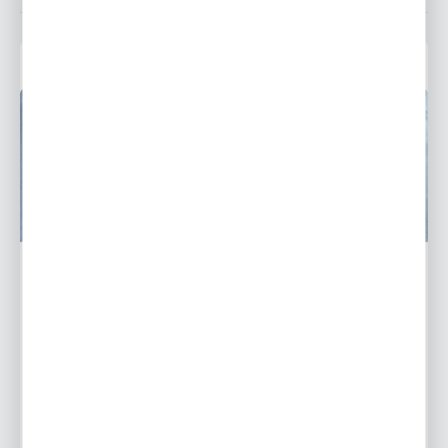
Żółte tulipany - najciekawsze odmiany tulipanów w
żółtym kolorze
20 - 07 - 2022