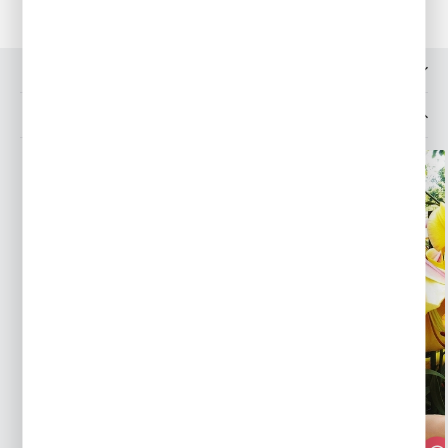
OPINIE O PRODUKCIE
MOŻESZ LUBIĆ TAKŻE...