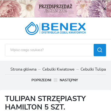
USTAWIENIA REGIONALNE
Lokalizacja
Polska
Język
polski
Waluta
Polski złoty (PLN)
Strona główna
Cebulki Kwiatowe
Cebulki Tulipan
ZAPISZ
POPRZEDNI
NASTĘPNY
TULIPAN STRZĘPIASTY
HAMILTON 5 SZT.