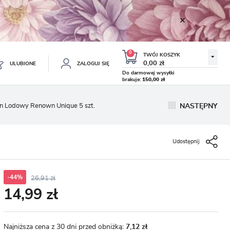
0
TWÓJ KOSZYK
0,00 zł
ULUBIONE
ZALOGUJ SIĘ
Do darmowej wysyłki
brakuje:
150,00 zł
Twój koszyk jest pusty
an Lodowy Renown Unique 5 szt.
NASTĘPNY
ESTRUJ SIĘ
NE
Udostępnij
TKOWE KORZYŚCI:
TULIPAN LODOWY NEGRITA
KROKUS WIOSENNY MIX 50
DOUBLE 5 SZT.
SZT.
8.99 zł
19.99 zł
-54%
-54%
19.43 zł
43.32 zł
ji zamówień
w
-44%
26,91 zł
14,99 zł
adzania swoich danych przy kolejnych zakupach
abatów i kuponów promocyjnych
Najniższa cena z 30 dni przed obniżką:
7,12 zł