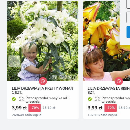
f
A
A
C
W
i
n
u
z
R
D
s
P
W
T
p
p
p
LILIA DRZEWIASTA PRETTY WOMAN
LILIA DRZEWIASTA RISI
1 SZT.
SZT.
Przedsprzedaż wysyłka od 1
Przedsprzedaż wy
września
września
3,99 zł
3,99 zł
13,10 zł
13,10 z
-70%
-70%
269649 osób kupiło
107815 osób kupiło