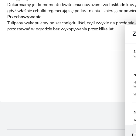
Dokarmiamy je do momentu kwitnienia nawozami wieloskładnikowymi.
gdyż właśnie cebulki regenerują się po kwitnieniu i zbierają odpowi
Przechowywanie
Tulipany wykopujemy po zeschnięciu liści, czyli zwykle na przełom
pozostawać w ogrodzie bez wykopywania przez kilka lat.
S
w
- to 
N
N
k
P
W
u
s
F
T
u
D
W
s