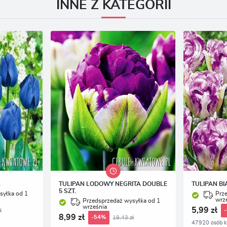
INNE Z KATEGORII
.
TULIPAN LODOWY NEGRITA DOUBLE
TULIPAN BI
5 SZT.
syłka od 1
Prz
wrz
Przedsprzedaż wysyłka od 1
września
5,99 zł
ł
8,99 zł
19,43 zł
-54%
47920 osób k