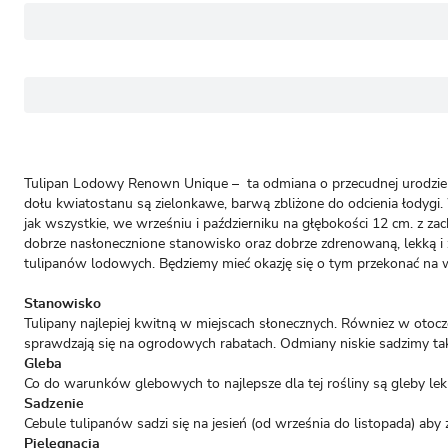
Tulipan Lodowy Renown Unique – ta odmiana o przecudnej urodzie z
dołu kwiatostanu są zielonkawe, barwą zbliżone do odcienia łodygi.
jak wszystkie, we wrześniu i październiku na głębokości 12 cm. z
dobrze nasłonecznione stanowisko oraz dobrze zdrenowaną, lekką i 
tulipanów lodowych. Będziemy mieć okazję się o tym przekonać na w
Stanowisko
Tulipany najlepiej kwitną w miejscach słonecznych. Równiez w otocz
sprawdzają się na ogrodowych rabatach. Odmiany niskie sadzimy ta
Gleba
Co do warunków glebowych to najlepsze dla tej rośliny są gleby le
Sadzenie
Cebule tulipanów sadzi się na jesień (od września do listopada) ab
Pielęgnacja