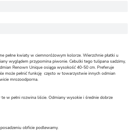
jne pełne kwiaty w ciemnoróżowym kolorze. Wierzchnie płatki u
dmiany wyglądem przypomina piwonie. Cebulki tego tulipana sadzimy,
. Odmian Renown Unique osiąga wysokość 40-50 cm. Preferuje
 ale może pełnić funkcję często w towarzystwie innych odmian
owicie mrozoodporna.
 te w pełni rozwina liście. Odmiany wysokie i średnie dobrze
o posadzeniu obficie podlewamy.