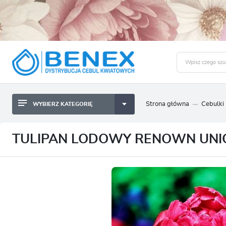
Strona główna
Cebulki
WYBIERZ KATEGORIĘ
BYLINY SADZONKI BULWY
ZALO
CEBULKI KWIATOWE
BYLINY SADZONKI BULWY
TULIPAN LODOWY RENOWN UNIQ
NASIONA
CEBULKI KWIATOWE
CEBULA DYMKA
NASIONA
CEBULKI I SADZONKI WARZYW
CEBULA DYMKA
SADZONKI TRAW OZDOBNYCH
CEBULKI I SADZONKI WARZYW