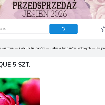
 Kwiatowe
Cebulki Tulipanów
Cebulki Tulipanów Lodowych
Tulip
GUJ SIĘ
ZAREJ
POLECA
UE 5 SZT.
OTRZYMASZ LICZNE DODA
podgląd statusu realizac
podgląd historii zakupó
brak konieczności wprow
możliwość otrzymania r
Zapomniałem hasła