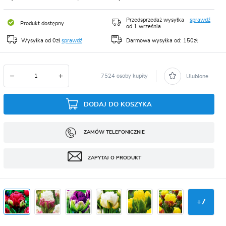
CJA
Przedsprzedaż wysyłka
sprawdź
Produkt dostępny
od 1 września
Wysyłka od 0zł
sprawdź
Darmowa wysyłka od: 150zł
7524 osoby kupiły
Ulubione
DODAJ DO KOSZYKA
ZAMÓW TELEFONICZNIE
ZAPYTAJ O PRODUKT
+
7