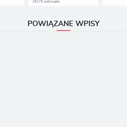
55179 osób kupiło
POWIĄZANE WPISY