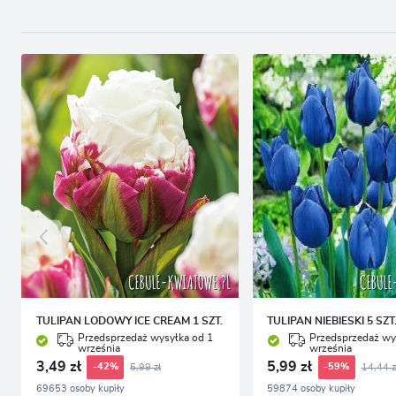
TULIPAN LODOWY ICE CREAM 1 SZT.
TULIPAN NIEBIESKI 5 SZT
Przedsprzedaż wysyłka od 1
Przedsprzedaż wy
września
września
3,49 zł
5,99 zł
5,99 zł
14,44 z
-42%
-59%
69653 osoby kupiły
59874 osoby kupiły