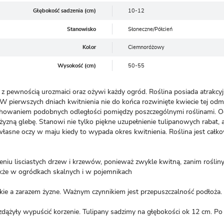
Głębokość sadzenia (cm)
10-12
Stanowisko
Słoneczne/Półcień
Kolor
Ciemnoróżowy
Wysokość (cm)
50-55
 pewnością urozmaici oraz ożywi każdy ogród. Roślina posiada atrakcy
 W pierwszych dniach kwitnienia nie do końca rozwinięte kwiecie tej o
 zachowaniem podobnych odległości pomiędzy poszczególnymi roślinami
żyzną glebę. Stanowi nie tylko piękne uzupełnienie tulipanowych rabat,
łasne oczy w maju kiedy to wypada okres kwitnienia. Roślina jest całk
eniu lisciastych drzew i krzewów, ponieważ zwykle kwitną, zanim rośliny
kże w ogródkach skalnych i w pojemnikach
kkie a zarazem żyzne. Ważnym czynnikiem jest przepuszczalność podłoża.
y zdążyły wypuścić korzenie. Tulipany sadzimy na głębokości ok 12 cm. P