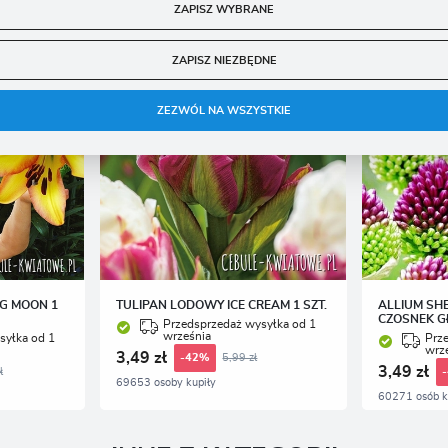
unkcjonalne i personalizacyjne pliki cookies gwarantuje dostępność większej ilości funkcji na stronie
ZAPISZ WYBRANE
ZAPISZ
nalityczne
ZAPISZ NIEZBĘDNE
nalityczne pliki cookies pomagają nam rozwijać się i dostosowywać do Twoich potrzeb.
ookies analityczne pozwalają na uzyskanie informacji w zakresie wykorzystywania witryny
ięcej
nternetowej, miejsca oraz częstotliwości, z jaką odwiedzane są nasze serwisy www. Dane pozwalają
ZEZWÓL NA WSZYSTKIE
am na ocenę naszych serwisów internetowych pod względem ich popularności wśród
żytkowników. Zgromadzone informacje są przetwarzane w formie zanonimizowanej. Wyrażenie
gody na analityczne pliki cookies gwarantuje dostępność wszystkich funkcjonalności.
eklamowe
zięki reklamowym plikom cookies prezentujemy Ci najciekawsze informacje i aktualności na
tronach naszych partnerów.
romocyjne pliki cookies służą do prezentowania Ci naszych komunikatów na podstawie analizy
ięcej
woich upodobań oraz Twoich zwyczajów dotyczących przeglądanej witryny internetowej. Treści
romocyjne mogą pojawić się na stronach podmiotów trzecich lub firm będących naszymi
artnerami oraz innych dostawców usług. Firmy te działają w charakterze pośredników
rezentujących nasze treści w postaci wiadomości, ofert, komunikatów mediów społecznościowych
NG MOON 1
TULIPAN LODOWY ICE CREAM 1 SZT.
ALLIUM SH
CZOSNEK G
Przedsprzedaż wysyłka od 1
września
syłka od 1
Prz
wrz
3,49 zł
5,99 zł
-42%
3,49 zł
ł
69653 osoby kupiły
60271 osób k