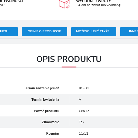
NE PŁATNOŚCI
WYGODNE ZWROTY
ayU
14 dni na zwrot lub wymianę!
DUKTU
OPINIE O PRODUKCIE
MOŻESZ LUBIĆ TAKŻE...
INNE 
OPIS PRODUKTU
Termin sadzenia jesień
IX – XI
Termin kwitnienia
V
Postać produktu
Cebula
Zimowanie
Tak
Rozmiar
11/12