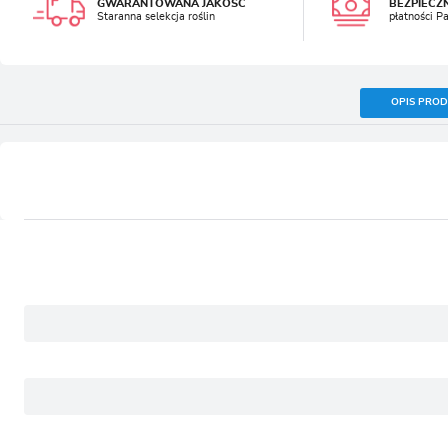
GWARANTOWANA JAKOŚĆ
BEZPIECZ
Staranna selekcja roślin
płatności P
OPIS PRO