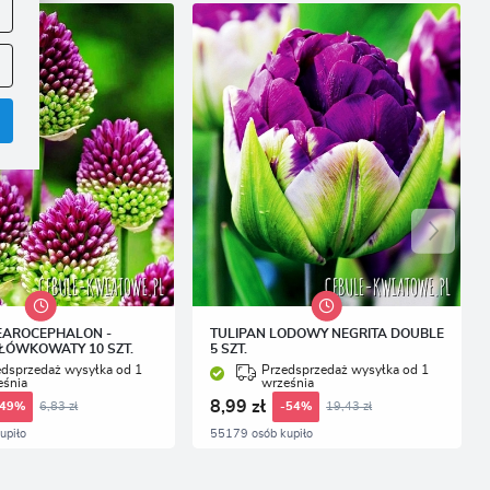
.
.
EAROCEPHALON -
TULIPAN LODOWY NEGRITA DOUBLE
ŁÓWKOWATY 10 SZT.
5 SZT.
edsprzedaż wysyłka od 1
Przedsprzedaż wysyłka od 1
eśnia
września
8,99 zł
6,83 zł
19,43 zł
-49%
-54%
upiło
55179 osób kupiło