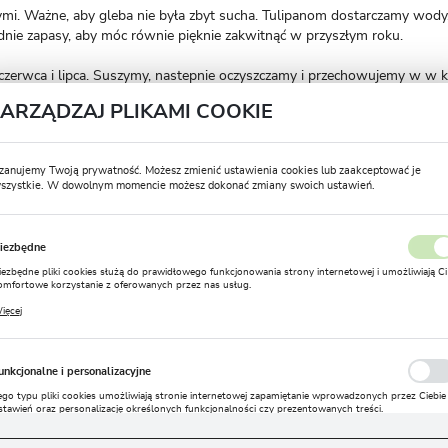
 Ważne, aby gleba nie była zbyt sucha. Tulipanom dostarczamy wody, d
ednie zapasy, aby móc równie pięknie zakwitnąć w przyszłym roku.
ie czerwca i lipca. Suszymy, nastepnie oczyszczamy i przechowujemy w 
ZARZĄDZAJ PLIKAMI COOKIE
OPINIE O PRODUKCIE
zanujemy Twoją prywatność. Możesz zmienić ustawienia cookies lub zaakceptować je
szystkie. W dowolnym momencie możesz dokonać zmiany swoich ustawień.
Miałeś/aś już kontakt z naszym produktem? Zostaw nam swoją opinię
USTAWIENIA REGIONALNE
dla Ciebie staramy się być najlepsi, a Twoje zdanie bardzo nam w tym p
iezbędne
Lokalizacja
iezbędne pliki cookies służą do prawidłowego funkcjonowania strony internetowej i umożliwiają Ci
DODAJ OPINIĘ
Polska
omfortowe korzystanie z oferowanych przez nas usług.
liki cookies odpowiadają na podejmowane przez Ciebie działania w celu m.in. dostosowania Twoich
ięcej
stawień preferencji prywatności, logowania czy wypełniania formularzy. Dzięki plikom cookies
Język
trona, z której korzystasz, może działać bez zakłóceń.
polski
unkcjonalne i personalizacyjne
Waluta
MOŻESZ LUBIĆ TAKŻE...
ego typu pliki cookies umożliwiają stronie internetowej zapamiętanie wprowadzonych przez Ciebie
stawień oraz personalizację określonych funkcjonalności czy prezentowanych treści.
Polski złoty (PLN)
zięki tym plikom cookies możemy zapewnić Ci większy komfort korzystania z funkcjonalności nasz
ięcej
trony poprzez dopasowanie jej do Twoich indywidualnych preferencji. Wyrażenie zgody na