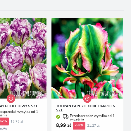
AŁO-FIOLETOWY 5 SZT.
TULIPAN PAPUZI EXOTIC PARROT 5
SZT.
edsprzedaż wysyłka od 1
eśnia
Przedsprzedaż wysyłka od 1
września
15,75 zł
-62%
8,99 zł
21,27 zł
-58%
upiło