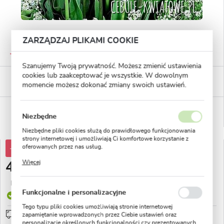
ZARZĄDZAJ PLIKAMI COOKIE
GWARANTOWANA JAKOŚĆ
Staranna selekcja roślin
Szanujemy Twoją prywatność. Możesz zmienić ustawienia
cookies lub zaakceptować je wszystkie. W dowolnym
BEZPIECZNE PŁATNOŚCI
momencie możesz dokonać zmiany swoich ustawień.
płatności PayU
WYGODNE ZWROTY
14 dni na zwrot lub wymianę!
Niezbędne
Niezbędne pliki cookies służą do prawidłowego funkcjonowania
strony internetowej i umożliwiają Ci komfortowe korzystanie z
oferowanych przez nas usług.
-38%
78,76 zł
Pliki cookies odpowiadają na podejmowane przez Ciebie działania
Więcej
48,60 zł
w celu m.in. dostosowania Twoich ustawień preferencji
prywatności, logowania czy wypełniania formularzy. Dzięki plikom
cookies strona, z której korzystasz, może działać bez zakłóceń.
Najniższa cena z 30 dni przed obniżką:
20,85 zł
Funkcjonalne i personalizacyjne
Produkt dostępny
Tego typu pliki cookies umożliwiają stronie internetowej
Przedsprzedaż wysyłka od 1 września
sprawdź
zapamiętanie wprowadzonych przez Ciebie ustawień oraz
personalizację określonych funkcjonalności czy prezentowanych