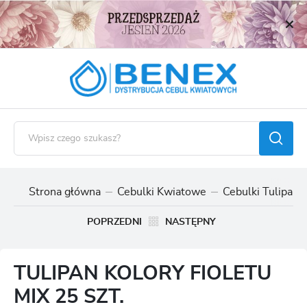
USTAWIENIA REGIONALNE
Lokalizacja
Polska
Język
polski
Waluta
Polski złoty (PLN)
Strona główna
Cebulki Kwiatowe
Cebulki Tulipan
ZAPISZ
POPRZEDNI
NASTĘPNY
TULIPAN KOLORY FIOLETU
MIX 25 SZT.