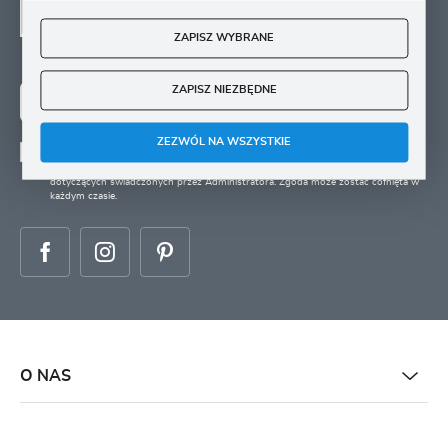
SIĘ
ZAPISZ WYBRANE
Zapisz się na newsletter i otrzymuj wiadomości o
nowościach, promocjach oraz poradach ogrodniczych
ZAPISZ NIEZBĘDNE
ZAPISZ SIĘ
ZEZWÓL NA WSZYSTKIE
Wyrażam zgodę na otrzymywanie drogą elektroniczną na wskazany przeze mnie
adres e-mail informacji
dotyczących świadczonych przez Administratora. Zgoda może zostać cofnięta w
każdym czasie.
O NAS