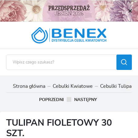
USTAWIENIA REGIONALNE
Lokalizacja
Polska
Język
polski
Waluta
Polski złoty (PLN)
Strona główna
Cebulki Kwiatowe
Cebulki Tulipan
ZAPISZ
POPRZEDNI
NASTĘPNY
TULIPAN FIOLETOWY 30
SZT.