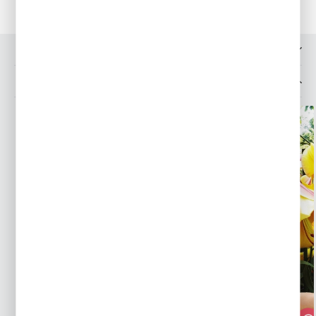
OPINIE O PRODUKCIE
MOŻESZ LUBIĆ TAKŻE...