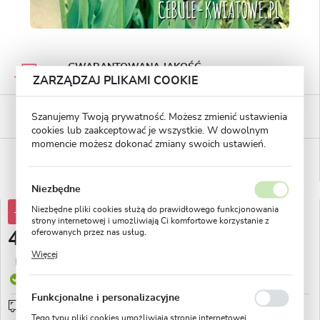
GWARANTOWANA JAKOŚĆ
Staranna selekcja roślin
ZARZĄDZAJ PLIKAMI COOKIE
BEZPIECZNE PŁATNOŚCI
Szanujemy Twoją prywatność. Możesz zmienić ustawienia
płatności PayU
cookies lub zaakceptować je wszystkie. W dowolnym
momencie możesz dokonać zmiany swoich ustawień.
WYGODNE ZWROTY
14 dni na zwrot lub wymianę!
Niezbędne
Niezbędne pliki cookies służą do prawidłowego funkcjonowania
-38%
78,76 zł
strony internetowej i umożliwiają Ci komfortowe korzystanie z
oferowanych przez nas usług.
48,60 zł
Pliki cookies odpowiadają na podejmowane przez Ciebie działania
Więcej
w celu m.in. dostosowania Twoich ustawień preferencji
Najniższa cena z 30 dni przed obniżką:
20,85 zł
prywatności, logowania czy wypełniania formularzy. Dzięki plikom
Produkt dostępny
cookies strona, z której korzystasz, może działać bez zakłóceń.
Funkcjonalne i personalizacyjne
Przedsprzedaż wysyłka od 1 września
sprawdź
Tego typu pliki cookies umożliwiają stronie internetowej