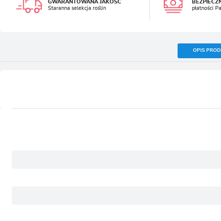
GWARANTOWANA JAKOŚĆ
BEZPIECZ
Staranna selekcja roślin
płatności P
OPIS PRO