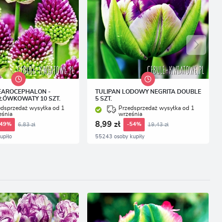
EAROCEPHALON -
TULIPAN LODOWY NEGRITA DOUBLE
ŁÓWKOWATY 10 SZT.
5 SZT.
edsprzedaż wysyłka od 1
Przedsprzedaż wysyłka od 1
eśnia
września
8,99 zł
6,83 zł
19,43 zł
-49%
-54%
upiło
55243 osoby kupiły