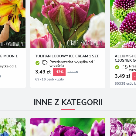
NG MOON 1
TULIPAN LODOWY ICE CREAM 1 SZT.
ALLIUM SH
CZOSNEK G
Przedsprzedaż wysyłka od 1
września
syłka od 1
Prz
wrz
3,49 zł
5,99 zł
-42%
3,49 zł
ł
69716 osób kupiło
60335 osób k
INNE Z KATEGORII