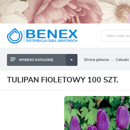
Strona główna
Cebulki
WYBIERZ KATEGORIĘ
BYLINY SADZONKI BULWY
ZALO
CEBULKI KWIATOWE
BYLINY SADZONKI BULWY
TULIPAN FIOLETOWY 100 SZT.
NASIONA
CEBULKI KWIATOWE
CEBULA DYMKA
NASIONA
CEBULKI I SADZONKI WARZYW
CEBULA DYMKA
SADZONKI TRAW OZDOBNYCH
CEBULKI I SADZONKI WARZYW