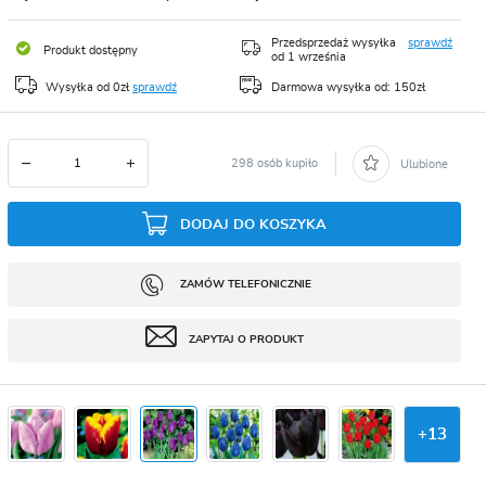
CJA
Przedsprzedaż wysyłka
sprawdź
Produkt dostępny
od 1 września
Wysyłka od 0zł
sprawdź
Darmowa wysyłka od: 150zł
298 osób kupiło
Ulubione
DODAJ DO KOSZYKA
ZAMÓW TELEFONICZNIE
ZAPYTAJ O PRODUKT
+
13