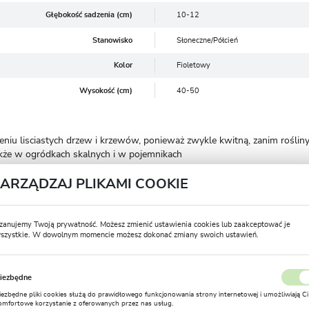
Głębokość sadzenia (cm)
10-12
Stanowisko
Słoneczne/Półcień
Kolor
Fioletowy
Wysokość (cm)
40-50
eniu lisciastych drzew i krzewów, ponieważ zwykle kwitną, zanim rośliny
kże w ogródkach skalnych i w pojemnikach
ZARZĄDZAJ PLIKAMI COOKIE
kkie a zarazem żyzne. Ważnym czynnikiem jest przepuszczalność podłoża.
y zdążyły wypuścić korzenie. Tulipany sadzimy na głębokości ok 12 cm. P
zanujemy Twoją prywatność. Możesz zmienić ustawienia cookies lub zaakceptować je
szystkie. W dowolnym momencie możesz dokonać zmiany swoich ustawień.
 Ważne, aby gleba nie była zbyt sucha. Tulipanom dostarczamy wody, d
USTAWIENIA REGIONALNE
ednie zapasy, aby móc równie pięknie zakwitnąć w przyszłym roku.
iezbędne
ie czerwca i lipca. Suszymy, nastepnie oczyszczamy i przechowujemy w 
Lokalizacja
iezbędne pliki cookies służą do prawidłowego funkcjonowania strony internetowej i umożliwiają Ci
Polska
omfortowe korzystanie z oferowanych przez nas usług.