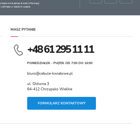
zeze mnie adres e-mail informacji
 cofnięta w każdym czasie.
MASZ PYTANIE
+48 61 295 11 11
PONIEDZIAŁEK - PIĄTEK OD 7:00 DO 16:00
biuro@cebule-kwiatowe.pl
ul. Główna 3
64-412 Chrzypsko Wielkie
FORMULARZ KONTAKTOWY