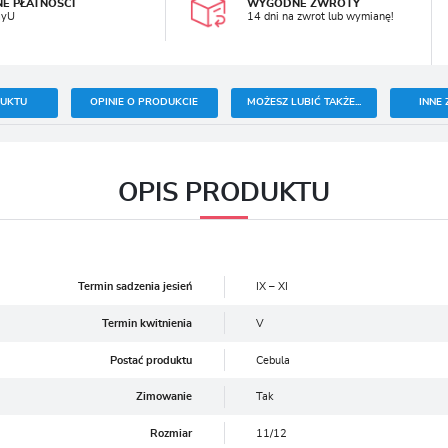
NE PŁATNOŚCI
WYGODNE ZWROTY
ayU
14 dni na zwrot lub wymianę!
DUKTU
OPINIE O PRODUKCIE
MOŻESZ LUBIĆ TAKŻE...
INNE 
OPIS PRODUKTU
Termin sadzenia jesień
IX – XI
Termin kwitnienia
V
Postać produktu
Cebula
Zimowanie
Tak
Rozmiar
11/12