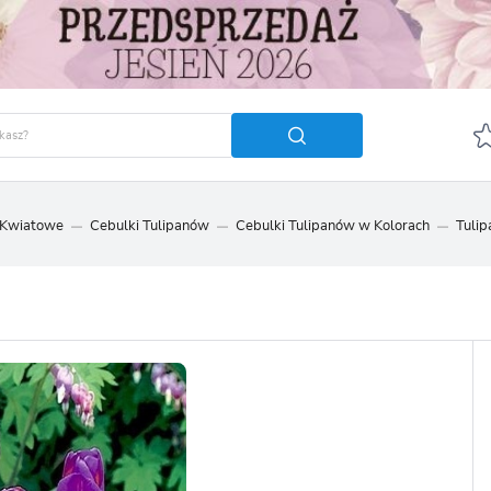
 Kwiatowe
Cebulki Tulipanów
Cebulki Tulipanów w Kolorach
Tulip
GUJ SIĘ
ZAREJ
POLECA
OTRZYMASZ LICZNE DODA
podgląd statusu realizac
podgląd historii zakupó
brak konieczności wprow
możliwość otrzymania r
Zapomniałem hasła