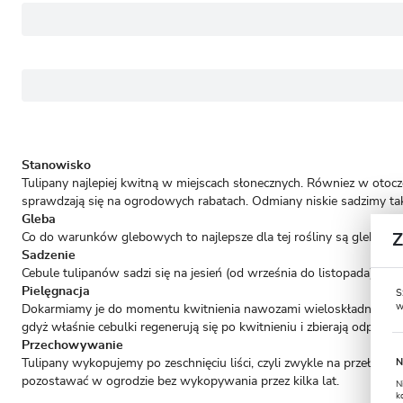
Stanowisko
Tulipany najlepiej kwitną w miejscach słonecznych. Równiez w otocz
sprawdzają się na ogrodowych rabatach. Odmiany niskie sadzimy ta
Gleba
Co do warunków glebowych to najlepsze dla tej rośliny są gleby le
Sadzenie
Cebule tulipanów sadzi się na jesień (od września do listopada) ab
Pielęgnacja
S
w
Dokarmiamy je do momentu kwitnienia nawozami wieloskładnikowymi.
gdyż właśnie cebulki regenerują się po kwitnieniu i zbierają odpowi
Przechowywanie
N
Tulipany wykopujemy po zeschnięciu liści, czyli zwykle na przełom
pozostawać w ogrodzie bez wykopywania przez kilka lat.
N
k