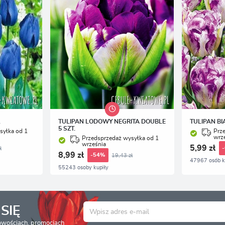
.
TULIPAN LODOWY NEGRITA DOUBLE
TULIPAN BI
5 SZT.
syłka od 1
Prz
wrz
Przedsprzedaż wysyłka od 1
września
5,99 zł
ł
8,99 zł
19,43 zł
-54%
47967 osób k
55243 osoby kupiły
SIĘ
nowościach, promocjach