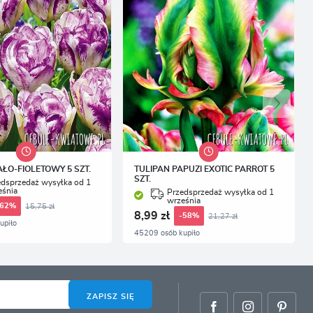
AŁO-FIOLETOWY 5 SZT.
TULIPAN PAPUZI EXOTIC PARROT 5
SZT.
edsprzedaż wysyłka od 1
eśnia
Przedsprzedaż wysyłka od 1
września
15,75 zł
-62%
8,99 zł
21,27 zł
-58%
upiło
45209 osób kupiło
ZAPISZ SIĘ