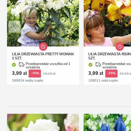
LILIA DRZEWIASTA PRETTY WOMAN
LILIA DRZEWIASTA RISI
1 SZT.
SZT.
Przedsprzedaż wysyłka od 1
Przedsprzedaż wy
września
września
3,99 zł
3,99 zł
13,10 zł
13,10 z
-70%
-70%
269924 osoby kupiły
108011 osób kupiło