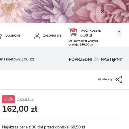
0
TWÓJ KOSZYK
0,00 zł
ULUBIONE
ZALOGUJ SIĘ
Do darmowej wysyłki
brakuje:
150,00 zł
Twój koszyk jest pusty
an Fioletowy 100 szt.
POPRZEDNI
NASTĘPNY
ESTRUJ SIĘ
NE
Udostępnij
TKOWE KORZYŚCI:
TULIPAN LODOWY NEGRITA
KROKUS WIOSENNY MIX 50
DOUBLE 5 SZT.
SZT.
8.99 zł
19.99 zł
-54%
-54%
19.43 zł
43.32 zł
ji zamówień
w
-38%
262,55 zł
162,00 zł
adzania swoich danych przy kolejnych zakupach
abatów i kuponów promocyjnych
Najniższa cena z 30 dni przed obniżką:
69,50 zł