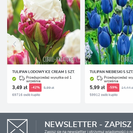
TULIPAN LODOWY ICE CREAM 1 SZT.
TULIPAN NIEBIESKI 5 SZT
Przedsprzedaż wysyłka od 1
Przedsprzedaż wy
września
września
3,49 zł
5,99 zł
5,99 zł
14,44 z
-42%
-59%
69716 osób kupiło
59912 osób kupiło
NEWSLETTER - ZAPISZ 
Zapisz się na newsletter i otrzymuj wiadomości o 