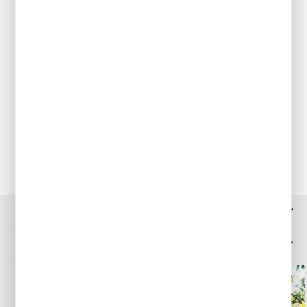
wieloskładnikowymi. Ważne, aby gleba nie była zbyt sucha.
Tulipanom dostarczamy wody, dopóki liście nie zaczną wysychać.
Podlewanie jest bardzo ważne, gdyż właśnie cebulki regenerują
się po kwitnieniu i zbierają odpowiednie zapasy, aby móc równie
pięknie zakwitnąć w przyszłym roku.
Przechowywanie
Tulipany wykopujemy po zeschnięciu liści, czyli zwykle
na przełomie czerwca i lipca. Suszymy, nastepnie oczyszczamy
i przechowujemy w w koszykach w suchym i przewiewnym
miejscu. Tulipany mogą pozostawać w ogrodzie bez
wykopywania przez kilka lat.
OPINIE O PRODUKCIE
MOŻESZ LUBIĆ TAKŻE...