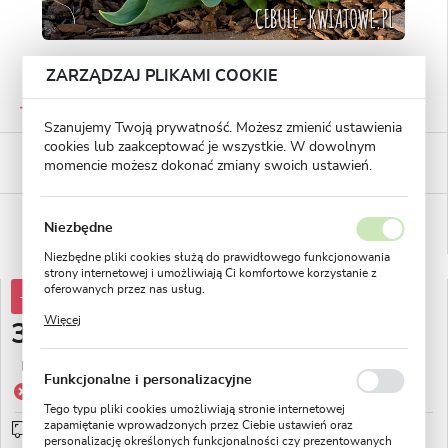
ZARZĄDZAJ PLIKAMI COOKIE
GWARANTOWANA JAKOŚĆ
Staranna selekcja roślin
Szanujemy Twoją prywatność. Możesz zmienić ustawienia
cookies lub zaakceptować je wszystkie. W dowolnym
BEZPIECZNE PŁATNOŚCI
momencie możesz dokonać zmiany swoich ustawień.
płatności PayU
WYGODNE ZWROTY
Niezbędne
14 dni na zwrot lub wymianę!
Niezbędne pliki cookies służą do prawidłowego funkcjonowania
strony internetowej i umożliwiają Ci komfortowe korzystanie z
oferowanych przez nas usług.
-75%
13,20 zł
Pliki cookies odpowiadają na podejmowane przez Ciebie działania
Więcej
w celu m.in. dostosowania Twoich ustawień preferencji
3,30 zł
prywatności, logowania czy wypełniania formularzy. Dzięki plikom
cookies strona, z której korzystasz, może działać bez zakłóceń.
Najniższa cena z 30 dni przed obniżką:
5,28 zł
Funkcjonalne i personalizacyjne
Produkt niedostępny
Tego typu pliki cookies umożliwiają stronie internetowej
zapamiętanie wprowadzonych przez Ciebie ustawień oraz
Wysyłka 48H
sprawdź
personalizację określonych funkcjonalności czy prezentowanych