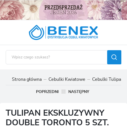
USTAWIENIA REGIONALNE
Lokalizacja
Polska
Język
polski
Waluta
Polski złoty (PLN)
Strona główna
Cebulki Kwiatowe
Cebulki Tulipan
ZAPISZ
POPRZEDNI
NASTĘPNY
TULIPAN EKSKLUZYWNY
DOUBLE TORONTO 5 SZT.