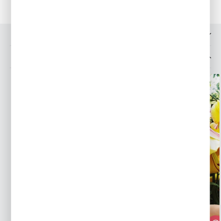
OPINIE O PRODUKCIE
MOŻESZ LUBIĆ TAKŻE...