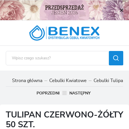
USTAWIENIA REGIONALNE
Lokalizacja
Polska
Język
polski
Waluta
Polski złoty (PLN)
Strona główna
Cebulki Kwiatowe
Cebulki Tulipan
ZAPISZ
POPRZEDNI
NASTĘPNY
TULIPAN CZERWONO-ŻÓŁTY
50 SZT.