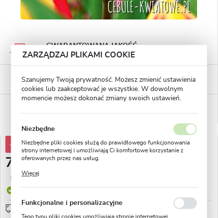
GWARANTOWANA JAKOŚĆ
Staranna selekcja roślin
ZARZĄDZAJ PLIKAMI COOKIE
BEZPIECZNE PŁATNOŚCI
Szanujemy Twoją prywatność. Możesz zmienić ustawienia
płatności PayU
cookies lub zaakceptować je wszystkie. W dowolnym
momencie możesz dokonać zmiany swoich ustawień.
WYGODNE ZWROTY
14 dni na zwrot lub wymianę!
Niezbędne
Niezbędne pliki cookies służą do prawidłowego funkcjonowania
-38%
124,71 zł
strony internetowej i umożliwiają Ci komfortowe korzystanie z
oferowanych przez nas usług.
76,95 zł
Pliki cookies odpowiadają na podejmowane przez Ciebie działania
Więcej
w celu m.in. dostosowania Twoich ustawień preferencji
Najniższa cena z 30 dni przed obniżką:
36,49 zł
prywatności, logowania czy wypełniania formularzy. Dzięki plikom
Produkt dostępny
cookies strona, z której korzystasz, może działać bez zakłóceń.
Funkcjonalne i personalizacyjne
Przedsprzedaż wysyłka od 1 września
sprawdź
Tego typu pliki cookies umożliwiają stronie internetowej