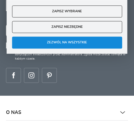
SIĘ
ZAPISZ WYBRANE
Zapisz się na newsletter i otrzymuj wiadomości o
nowościach, promocjach oraz poradach ogrodniczych
ZAPISZ NIEZBĘDNE
ZAPISZ SIĘ
ZEZWÓL NA WSZYSTKIE
Wyrażam zgodę na otrzymywanie drogą elektroniczną na wskazany przeze mnie
adres e-mail informacji
dotyczących świadczonych przez Administratora. Zgoda może zostać cofnięta w
każdym czasie.
O NAS