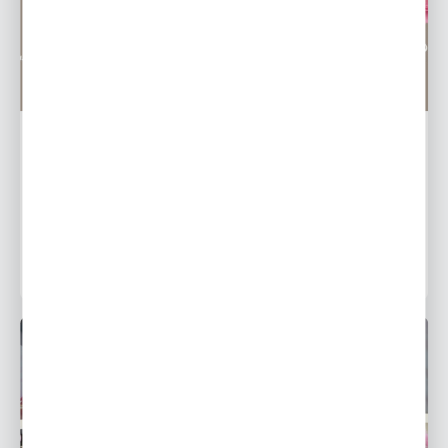
PORADY
Dlaczego piwonie nie kwitną? Najczęstsze błędy w
uprawie
26 - 06 - 2026