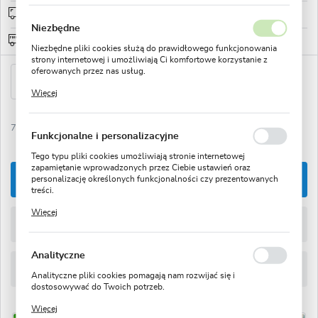
Wysyłka od 0zł
sprawdź
Niezbędne
Darmowa wysyłka od: 150zł
Niezbędne pliki cookies służą do prawidłowego funkcjonowania
strony internetowej i umożliwiają Ci komfortowe korzystanie z
oferowanych przez nas usług.
Pliki cookies odpowiadają na podejmowane przez Ciebie działania
Więcej
w celu m.in. dostosowania Twoich ustawień preferencji
prywatności, logowania czy wypełniania formularzy. Dzięki plikom
cookies strona, z której korzystasz, może działać bez zakłóceń.
7130 osób kupiło
Ulubione
Funkcjonalne i personalizacyjne
Tego typu pliki cookies umożliwiają stronie internetowej
zapamiętanie wprowadzonych przez Ciebie ustawień oraz
DODAJ DO KOSZYKA
personalizację określonych funkcjonalności czy prezentowanych
treści.
Dzięki tym plikom cookies możemy zapewnić Ci większy komfort
Więcej
korzystania z funkcjonalności naszej strony poprzez dopasowanie
ZAMÓW TELEFONICZNIE
jej do Twoich indywidualnych preferencji. Wyrażenie zgody na
funkcjonalne i personalizacyjne pliki cookies gwarantuje
dostępność większej ilości funkcji na stronie.
Analityczne
ZAPYTAJ O PRODUKT
Analityczne pliki cookies pomagają nam rozwijać się i
dostosowywać do Twoich potrzeb.
Cookies analityczne pozwalają na uzyskanie informacji w zakresie
Więcej
wykorzystywania witryny internetowej, miejsca oraz