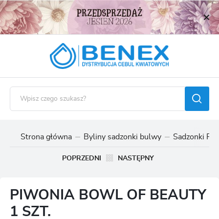
USTAWIENIA REGIONALNE
Lokalizacja
Polska
Język
polski
Waluta
Polski złoty (PLN)
Strona główna
Byliny sadzonki bulwy
Sadzonki Piw
ZAPISZ
POPRZEDNI
NASTĘPNY
PIWONIA BOWL OF BEAUTY
1 SZT.