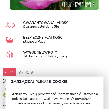
GWARANTOWANA JAKOŚĆ
Staranna selekcja roślin
BEZPIECZNE PŁATNOŚCI
płatności PayU
WYGODNE ZWROTY
14 dni na zwrot lub wymianę!
-30%
37,41 zł
26,16 zł
ZARZĄDZAJ PLIKAMI COOKIE
Najniższa cena z 30 dni przed obniżką:
12,99 zł
Szanujemy Twoją prywatność. Możesz zmienić ustawienia
Produkt dostępny
cookies lub zaakceptować je wszystkie. W dowolnym
momencie możesz dokonać zmiany swoich ustawień.
Przedsprzedaż wysyłka od 1 września
sprawdź