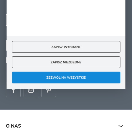
NEWSLETTER - ZAPISZ
SIĘ
Zapisz się na newsletter i otrzymuj wiadomości o
nowościach, promocjach oraz poradach ogrodniczych
ZAPISZ WYBRANE
ZAPISZ SIĘ
Wyrażam zgodę na otrzymywanie drogą elektroniczną na wskazany przeze mnie
ZAPISZ NIEZBĘDNE
adres e-mail informacji
dotyczących świadczonych przez Administratora. Zgoda może zostać cofnięta w
każdym czasie.
ZEZWÓL NA WSZYSTKIE
O NAS