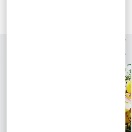
Przechowywanie
Piwonie są roślinami o dobrej mrozoodporności.
OPINIE O PRODUKCIE
MOŻESZ LUBIĆ TAKŻE...