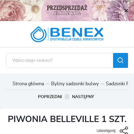
USTAWIENIA REGIONALNE
Lokalizacja
Polska
Język
polski
Waluta
Polski złoty (PLN)
Strona główna
Byliny sadzonki bulwy
Sadzonki Piw
ZAPISZ
POPRZEDNI
NASTĘPNY
PIWONIA BELLEVILLE 1 SZT.
Udostępnij