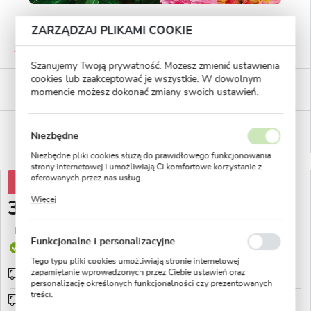
ZARZĄDZAJ PLIKAMI COOKIE
GWARANTOWANA JAKOŚĆ
Staranna selekcja roślin
Szanujemy Twoją prywatność. Możesz zmienić ustawienia
cookies lub zaakceptować je wszystkie. W dowolnym
BEZPIECZNE PŁATNOŚCI
momencie możesz dokonać zmiany swoich ustawień.
płatności PayU
WYGODNE ZWROTY
Niezbędne
14 dni na zwrot lub wymianę!
Niezbędne pliki cookies służą do prawidłowego funkcjonowania
strony internetowej i umożliwiają Ci komfortowe korzystanie z
oferowanych przez nas usług.
-30%
43,31 zł
Pliki cookies odpowiadają na podejmowane przez Ciebie działania
Więcej
30,29 zł
w celu m.in. dostosowania Twoich ustawień preferencji
prywatności, logowania czy wypełniania formularzy. Dzięki plikom
cookies strona, z której korzystasz, może działać bez zakłóceń.
Najniższa cena z 30 dni przed obniżką:
19,99 zł
Funkcjonalne i personalizacyjne
Produkt dostępny
Tego typu pliki cookies umożliwiają stronie internetowej
zapamiętanie wprowadzonych przez Ciebie ustawień oraz
Przedsprzedaż wysyłka od 1 września
sprawdź
personalizację określonych funkcjonalności czy prezentowanych
treści.
Wysyłka od 0zł
sprawdź
Dzięki tym plikom cookies możemy zapewnić Ci większy komfort